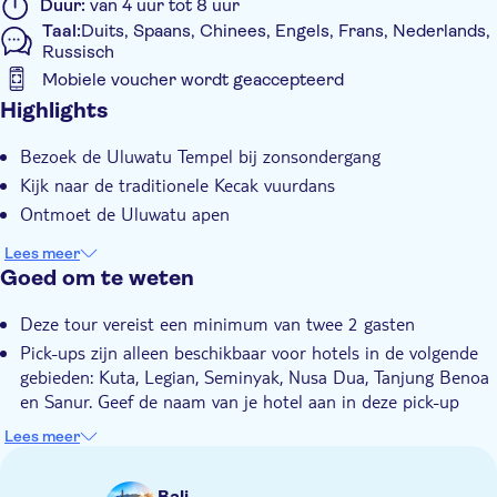
Duur:
van 4 uur tot 8 uur
Taal:
Duits, Spaans, Chinees, Engels, Frans, Nederlands,
Russisch
Mobiele voucher wordt geaccepteerd
Extra kenmerken
Highlights
Entree inbegrepen
Bezoek de Uluwatu Tempel bij zonsondergang
Tour met gids
Kijk naar de traditionele Kecak vuurdans
Instant confirmation
Ontmoet de Uluwatu apen
Privétocht
Lees meer
E-Voucher
Goed om te weten
Hotel pick-up
Deze tour vereist een minimum van twee 2 gasten
Pick-ups zijn alleen beschikbaar voor hotels in de volgende
gebieden: Kuta, Legian, Seminyak, Nusa Dua, Tanjung Benoa
en Sanur. Geef de naam van je hotel aan in deze pick-up
gebieden
Lees meer
Niet geschikt voor rolstoelgebruikers
Neem iets mee voor op je hoofd
Bali