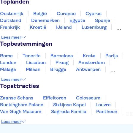
Toplanden
Oostenrijk
België
Curaçao
Cyprus
Duitsland
Denemarken
Egypte
Spanje
Frankrijk
Kroatië
IJsland
Luxemburg
Marokko
Nederland
Noorwegen
Portugal
Lees meer
Slovenië
Thailand
Tunesië
Turkije
Topbestemmingen
Rome
Tenerife
Barcelona
Kreta
Parijs
Londen
Lissabon
Praag
Amsterdam
Málaga
Milaan
Brugge
Antwerpen
Rotterdam
Gent
Den Haag
Utrecht
Lees meer
Eindhoven
Haarlem
Leiden
Topattracties
Zaanse Schans
Eiffeltoren
Colosseum
Buckingham Palace
Sixtijnse Kapel
Louvre
Van Gogh Museum
Sagrada Familia
Pantheon
Tower of London
Rijksmuseum
Moulin Rouge
Lees meer
Keukenhof
ARTIS
Edinburgh Castle
Alcatraz
Park Güell
Alhambra
Efteling