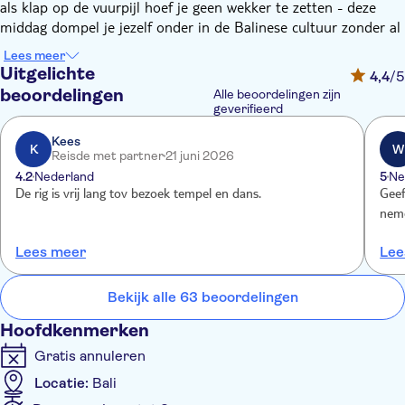
als klap op de vuurpijl hoef je geen wekker te zetten - deze
middag dompel je jezelf onder in de Balinese cultuur zonder al
te vroeg op te staan.
Lees meer
Eerst bezoek je de heilige tempel van Uluwatu. De iconische
Uitgelichte
4,4
/5
pagode ligt op een klif hoog boven de zee, in het uiterste
beoordelingen
Alle beoordelingen zijn
zuiden van Bali. De indrukwekkende ligging maakt het de
geverifieerd
perfecte plek om de zon onder te zien gaan, terwijl je naar
Kees
'Kecak' kijkt – een theatervoorstelling waarbij ook veel
K
W
Reisde met partner
21 juni 2026
gezongen wordt.
4.2
Nederland
5
Ne
Het is een wervelende mix van meeslepende zang, bewerkte
De rig is vrij lang tov bezoek tempel en dans.
Geef
kostuums en complexe bewegingen die een Hindoeïstisch
nem
liefdesverhaal vertelt uit de Ramayana, een oude Sanskriet
tekst. En de apen maken allemaal deel uit van het verhaal – let
Lees meer
Lee
vooral op Hanuman, de witte apenkrijger.
Bekijk alle 63 beoordelingen
Hoofdkenmerken
Gratis annuleren
Locatie:
Bali