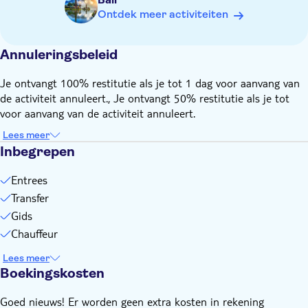
Voor deze trip gelden niet onze algemene
Ontdek meer activiteiten
annuleringsvoorwaarden. Als je wil annuleren, moet je dit
minstens 72 uur van tevoren doen voor een volledige
Annuleringsbeleid
terugbetaling.
Je ontvangt 100% restitutie als je tot 1 dag voor aanvang van
de activiteit annuleert., Je ontvangt 50% restitutie als je tot
voor aanvang van de activiteit annuleert.
Lees meer
Inbegrepen
Entrees
Transfer
Gids
Chauffeur
Lees meer
Boekingskosten
Goed nieuws! Er worden geen extra kosten in rekening