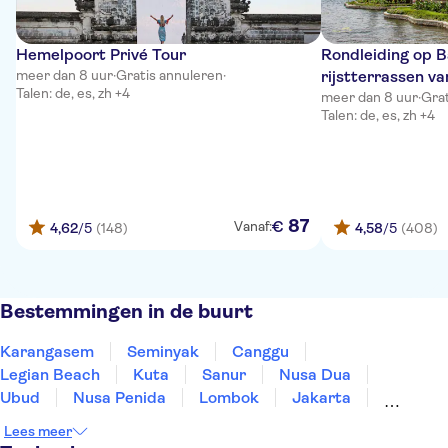
Hemelpoort Privé Tour
Rondleiding op B
meer dan 8 uur
·
Gratis annuleren
·
rijstterrassen va
Talen: de, es, zh +4
optionele lunch
meer dan 8 uur
·
Grat
Talen: de, es, zh +4
87
€
Vanaf:
4,62
/5
(148)
4,58
/5
(408)
Bestemmingen in de buurt
Karangasem
Seminyak
Canggu
Legian Beach
Kuta
Sanur
Nusa Dua
Ubud
Nusa Penida
Lombok
Jakarta
Lombok - Praya
Lees meer