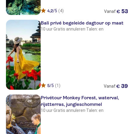
Sanur
4,2
/5
(4)
53
€
Ubud
Vanaf:
Bali privé begeleide dagtour op maat
NO-PICKUP
10 uur
·
Gratis annuleren
·
Talen: en
5
/5
(1)
39
€
Vanaf:
Privétour Monkey Forest, waterval,
rijstterras, jungleschommel
10 uur
·
Gratis annuleren
·
Talen: en