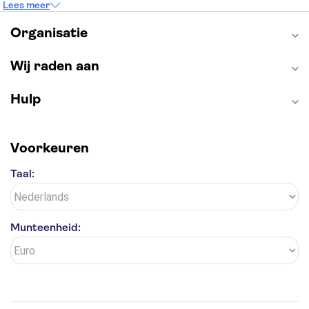
Lees meer
Keukenhof
ARTIS
Edinburgh Castle
Alcatraz
Park Güell
Alhambra
Efteling
Organisatie
Antelope Canyon
Wij raden aan
Hulp
Voorkeuren
Taal:
Munteenheid: