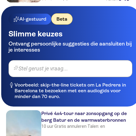
AI-gestuurd
Beta
Slimme keuzes
Ontvang persoonlijke suggesties die aansluiten bij
je interesses
Stel gerust je vraag...
Voorbeeld: skip-the-line tickets om La Pedrera in
Barcelona te bezoeken met een audiogids voor
minder dan 70 euro.
Privé 4x4-tour naar zonsopgang op de
berg Batur en de warmwaterbronnen
10 uur
·
Gratis annuleren
·
Talen: en