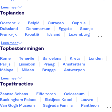
Lees meer
Toplanden
Oostenrijk
België
Curaçao
Cyprus
Duitsland
Denemarken
Egypte
Spanje
Frankrijk
Kroatië
IJsland
Luxemburg
Marokko
Nederland
Noorwegen
Portugal
Lees meer
Slovenië
Thailand
Tunesië
Turkije
Topbestemmingen
Rome
Tenerife
Barcelona
Kreta
Londen
Parijs
Lissabon
Praag
Amsterdam
Málaga
Milaan
Brugge
Antwerpen
Rotterdam
Gent
Den Haag
Utrecht
Lees meer
Eindhoven
Haarlem
Leiden
Topattracties
Zaanse Schans
Eiffeltoren
Colosseum
Buckingham Palace
Sixtijnse Kapel
Louvre
Van Gogh Museum
Sagrada Familia
Pantheon
Tower of London
Rijksmuseum
Moulin Rouge