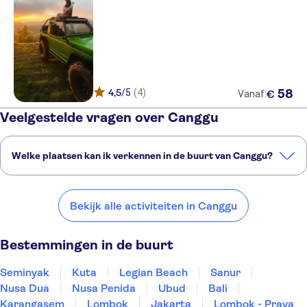
4,5
/5
(4)
58
€
Vanaf:
Veelgestelde vragen over Canggu
Welke plaatsen kan ik verkennen in de buurt van Canggu?
Dit zijn een paar van onze favoriete plekken om te bezoeken in de
buurt van Canggu:
Bekijk alle activiteiten in Canggu
Seminyak
Kuta
Legian Beach
Sanur
Nusa Dua
Bestemmingen in de buurt
Seminyak
Kuta
Legian Beach
Sanur
Nusa Dua
Nusa Penida
Ubud
Bali
Karangasem
Lombok
Jakarta
Lombok - Praya