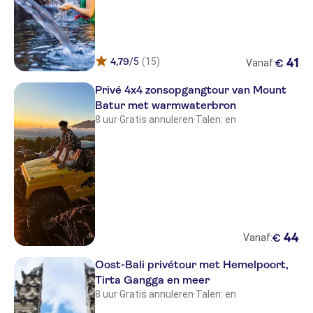
4,79
/5
(15)
41
€
Vanaf:
Privé 4x4 zonsopgangtour van Mount
Batur met warmwaterbron
8 uur
·
Gratis annuleren
·
Talen: en
44
€
Vanaf:
Oost-Bali privétour met Hemelpoort,
Tirta Gangga en meer
8 uur
·
Gratis annuleren
·
Talen: en