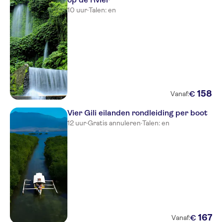
10 uur
·
Talen: en
158
€
Vanaf:
Vier Gili eilanden rondleiding per boot
12 uur
·
Gratis annuleren
·
Talen: en
167
€
Vanaf: