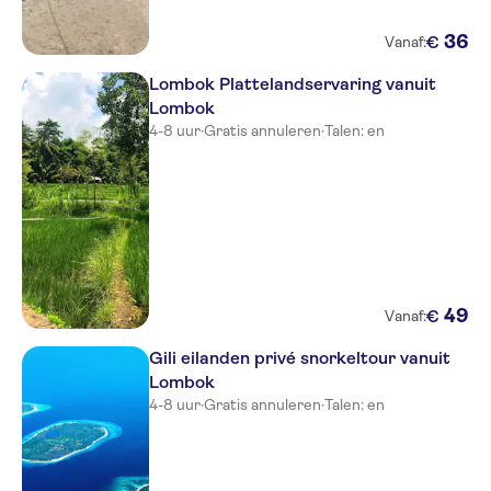
Pullman Lombok Mandalika
36
€
Vanaf:
Beach Resort
Lombok Plattelandservaring vanuit
Alang Alang Boutique Beach
Lombok
Resort
4-8 uur
·
Gratis annuleren
·
Talen: en
Holiday Resort
The Kayana Beach Lombok
Ombak Sunset
Hotel Vila Ombak
49
€
Vanaf:
Scallywags
Gili eilanden privé snorkeltour vanuit
Lombok
4-8 uur
·
Gratis annuleren
·
Talen: en