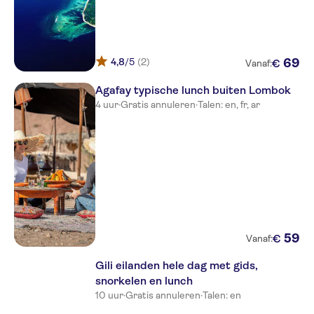
4,8
/5
(2)
69
€
Vanaf:
Agafay typische lunch buiten Lombok
4 uur
·
Gratis annuleren
·
Talen: en, fr, ar
59
€
Vanaf:
Gili eilanden hele dag met gids,
snorkelen en lunch
10 uur
·
Gratis annuleren
·
Talen: en