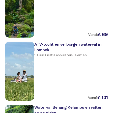
69
€
Vanaf:
ATV-tocht en verborgen waterval in
Lombok
10 uur
·
Gratis annuleren
·
Talen: en
131
€
Vanaf:
Waterval Benang Kelambu en raften
op de rivier