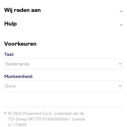
Antelope Canyon
Wij raden aan
Hulp
Voorkeuren
Taal:
Munteenheid:
© 2026 Musement S.p.A., onderdeel van de
TUI-Groep VAT IT07978000000961 Licentie
nr. 170695