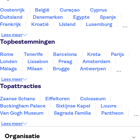
Oostenrijk
België
Curaçao
Cyprus
Duitsland
Denemarken
Egypte
Spanje
Frankrijk
Kroatië
IJsland
Luxemburg
Marokko
Nederland
Noorwegen
Portugal
Lees meer
Slovenië
Thailand
Tunesië
Turkije
Topbestemmingen
Rome
Tenerife
Barcelona
Kreta
Parijs
Londen
Lissabon
Praag
Amsterdam
Málaga
Milaan
Brugge
Antwerpen
Rotterdam
Gent
Den Haag
Utrecht
Lees meer
Eindhoven
Haarlem
Leiden
Topattracties
Zaanse Schans
Eiffeltoren
Colosseum
Buckingham Palace
Sixtijnse Kapel
Louvre
Van Gogh Museum
Sagrada Familia
Pantheon
Tower of London
Rijksmuseum
Moulin Rouge
Lees meer
Keukenhof
ARTIS
Edinburgh Castle
Alcatraz
Park Güell
Alhambra
Efteling
Organisatie