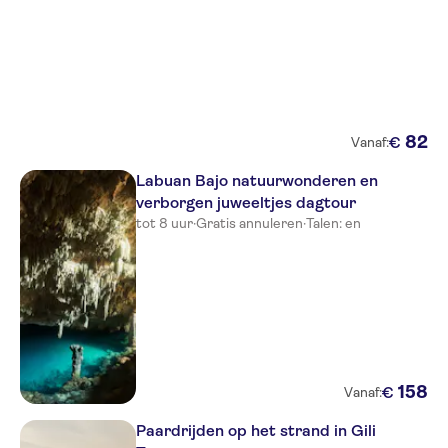
82
€
Vanaf:
Labuan Bajo natuurwonderen en
verborgen juweeltjes dagtour
tot 8 uur
·
Gratis annuleren
·
Talen: en
158
€
Vanaf:
Paardrijden op het strand in Gili