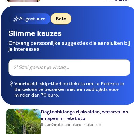
AI-gestuurd
Beta
Slimme keuzes
Ontvang persoonlijke suggesties die aansluiten bij
je interesses
Stel gerust je vraag...
Voorbeeld: skip-the-line tickets om La Pedrera in
Barcelona te bezoeken met een audiogids voor
minder dan 70 euro.
Dagtocht langs rijstvelden, watervallen
en apen in Tetebatu
6 uur
·
Gratis annuleren
·
Talen: en