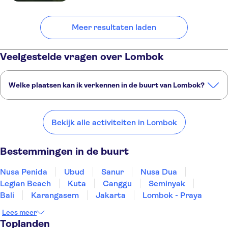
Meer resultaten laden
Veelgestelde vragen over Lombok
Welke plaatsen kan ik verkennen in de buurt van Lombok?
Dit zijn een paar van onze favoriete plekken om te bezoeken in de
buurt van Lombok:
Bekijk alle activiteiten in Lombok
Nusa Penida
Ubud
Sanur
Nusa Dua
Legian Beach
Bestemmingen in de buurt
Nusa Penida
Ubud
Sanur
Nusa Dua
Legian Beach
Kuta
Canggu
Seminyak
Bali
Karangasem
Jakarta
Lombok - Praya
Lees meer
Toplanden