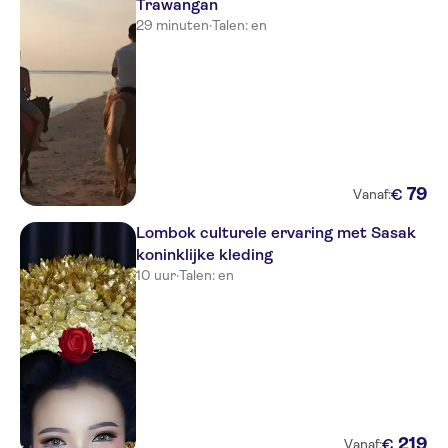
Trawangan
29 minuten
·
Talen: en
79
€
Vanaf:
Lombok culturele ervaring met Sasak
koninklijke kleding
10 uur
·
Talen: en
219
€
Vanaf: