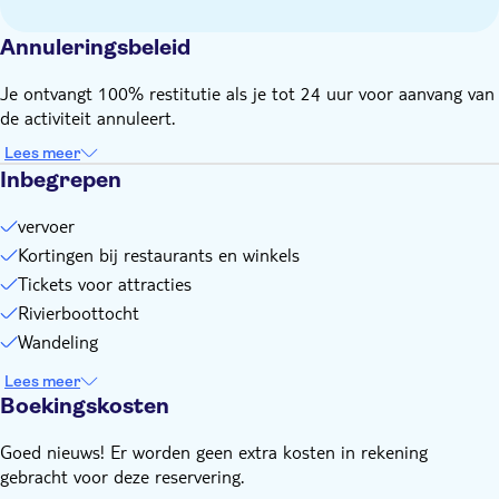
op 1 mei
Annuleringsbeleid
De City Card is 24, 48 of 72 uur geldig vanaf de dag dat je je
voucher inwisselt
Je ontvangt 100% restitutie als je tot 24 uur voor aanvang van
De Nantes City Card kan niet worden geruild of
de activiteit annuleert.
onderworpen aan terugbetaling in geval van diefstal, verlies
of gedeeltelijk of volledig niet-gebruik
Lees meer
Inbegrepen
Gratis toegang tot toeristische bezienswaardigheden en
rondleidingen die bij de kaart zijn inbegrepen, zijn
vervoer
afhankelijk van beschikbaarheid
Kortingen bij restaurants en winkels
Fotocredits: Daniel Buren en Patrick Bouchain, Les Anneaux,
Quai des Antilles, Nantes, permanente creatie Estuaire 2007
Tickets voor attracties
© Bernard Renoux_LVAN. Les Machines de l'ile, Nantes ©
Rivierboottocht
Franck Tomps LVAN. Miroir d'eau, Carré Feydeau, Nantes ©
Wandeling
Jean Dominique Billaud. Parc des Chantiers, île de Nantes ©
Franck Tomps _ LVAN
Lees meer
Boekingskosten
Goed nieuws! Er worden geen extra kosten in rekening
gebracht voor deze reservering.