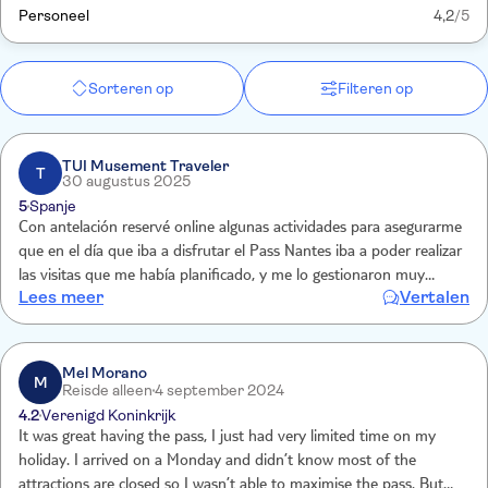
Personeel
4,2
/5
Sorteren op
Filteren op
TUI Musement Traveler
T
30 augustus 2025
5
Spanje
Con antelación reservé online algunas actividades para asegurarme
que en el día que iba a disfrutar el Pass Nantes iba a poder realizar
las visitas que me había planificado, y me lo gestionaron muy
Lees meer
Vertalen
bien.Pass Nantes para un día es muy útil, pero alguna actividad
podrían extender un poco su horario
Mel Morano
M
Reisde alleen
4 september 2024
4.2
Verenigd Koninkrijk
It was great having the pass, I just had very limited time on my
holiday. I arrived on a Monday and didn’t know most of the
attractions are closed so I wasn’t able to maximise the pass. But