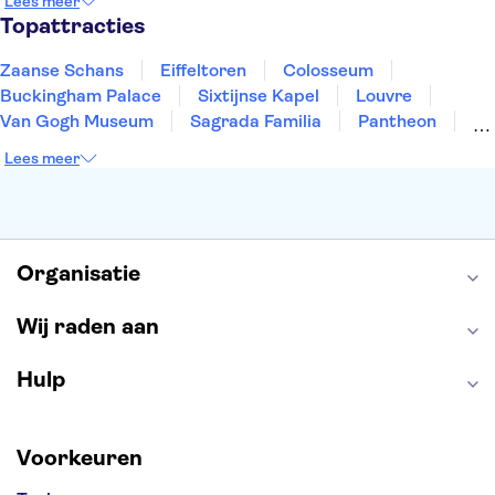
Lees meer
Eindhoven
Haarlem
Leiden
Topattracties
Zaanse Schans
Eiffeltoren
Colosseum
Buckingham Palace
Sixtijnse Kapel
Louvre
Van Gogh Museum
Sagrada Familia
Pantheon
Tower of London
Rijksmuseum
Moulin Rouge
Lees meer
Keukenhof
ARTIS
Edinburgh Castle
Alcatraz
Park Güell
Alhambra
Efteling
Antelope Canyon
Organisatie
Wij raden aan
Hulp
Voorkeuren