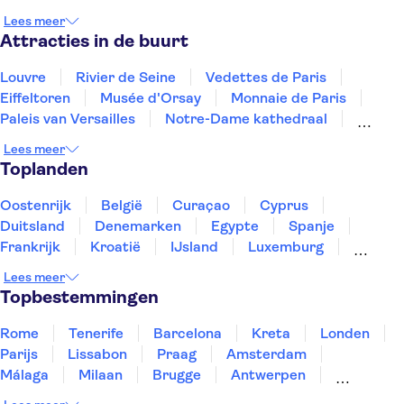
St Malo
Tours
Amboise
Loches
Cognac
Lees meer
Attracties in de buurt
Louvre
Rivier de Seine
Vedettes de Paris
Eiffeltoren
Musée d'Orsay
Monnaie de Paris
Paleis van Versailles
Notre-Dame kathedraal
Disneyland® Parijs
Sainte-Chapelle en Conciergerie
Lees meer
Montmartre
Place du Trocadéro
Toplanden
Tours en trips vanuit Paris
Musée du quai Branly
Loiredal en kastelen
Oostenrijk
België
Curaçao
Cyprus
Duitsland
Denemarken
Egypte
Spanje
Frankrijk
Kroatië
IJsland
Luxemburg
Marokko
Nederland
Noorwegen
Portugal
Lees meer
Slovenië
Thailand
Tunesië
Turkije
Topbestemmingen
Rome
Tenerife
Barcelona
Kreta
Londen
Parijs
Lissabon
Praag
Amsterdam
Málaga
Milaan
Brugge
Antwerpen
Rotterdam
Gent
Den Haag
Utrecht