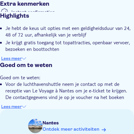
Extra kenmerken
Instant confirmation
Highlights
Je hebt de keus uit opties met een geldigheidsduur van 24,
48 of 72 uur, afhankelijk van je verblijf
Je krijgt gratis toegang tot topattracties, openbaar vervoer,
bezoeken en boottochten
Je ontdekt het kasteel van de hertogen van Bretagne, een
Lees meer
iconische bezienswaardigheid
Goed om te weten
Het omvat Les Machines de l'île, een unieke wereld van
Goed om te weten:
mechanische dieren
Voor de luchthavenshuttle neem je contact op met de
receptie van Le Voyage à Nantes om je e-ticket te krijgen.
De contactgegevens vind je op je voucher na het boeken
De rivierboottocht op de Erdre, de begeleide wandeltour
Lees meer
door de stad en het huren van een audiogids moet je direct
bij het toeristenbureau boeken
Nantes
Gratis openbaar vervoer voor houders van een Pass Nantes
Ontdek meer activiteiten
(en voor iedereen in het weekend). Geen openbaar vervoer