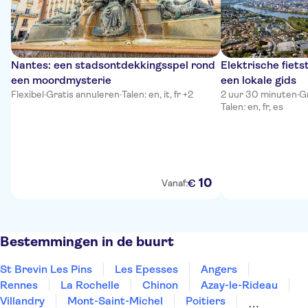
Nantes: een stadsontdekkingsspel rond
Elektrische fiet
een moordmysterie
een lokale gids
Flexibel
·
Gratis annuleren
·
Talen: en, it, fr +2
2 uur 30 minuten
·
G
Talen: en, fr, es
10
€
Vanaf:
Bestemmingen in de buurt
St Brevin Les Pins
Les Epesses
Angers
Rennes
La Rochelle
Chinon
Azay-le-Rideau
Villandry
Mont-Saint-Michel
Poitiers