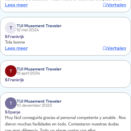
Lees meer
Vertalen
otherwise it is indeed a great value for money and so easy to use.
TUI Musement Traveler
T
12 mei 2024
5
Frankrijk
Très bonne
Lees meer
Vertalen
TUI Musement Traveler
T
15 april 2024
5
Frankrijk
TUI Musement Traveler
T
10 december 2023
5
Spanje
Muy fácil conseguirla gracias al personal competente y amable . Nos
dieron muchas facilidades en todo. Contestaron nuestras dudas