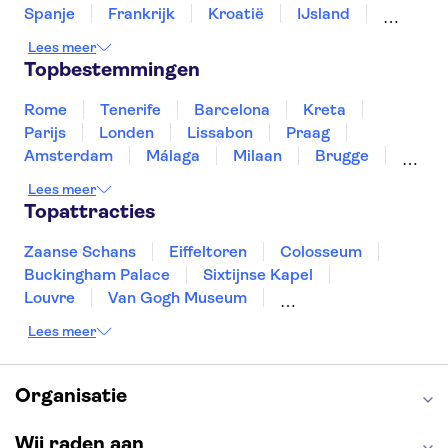
Spanje
Frankrijk
Kroatië
IJsland
Luxemburg
Marokko
Nederland
Lees meer
Noorwegen
Portugal
Slovenië
Topbestemmingen
Thailand
Tunesië
Turkije
Rome
Tenerife
Barcelona
Kreta
Parijs
Londen
Lissabon
Praag
Amsterdam
Málaga
Milaan
Brugge
Antwerpen
Rotterdam
Gent
Lees meer
Den Haag
Utrecht
Eindhoven
Topattracties
Haarlem
Leiden
Zaanse Schans
Eiffeltoren
Colosseum
Buckingham Palace
Sixtijnse Kapel
Louvre
Van Gogh Museum
Sagrada Familia
Pantheon
Lees meer
Tower of London
Rijksmuseum
Moulin Rouge
Keukenhof
ARTIS
Edinburgh Castle
Alcatraz
Park Güell
Organisatie
Alhambra
Efteling
Antelope Canyon
Wij raden aan