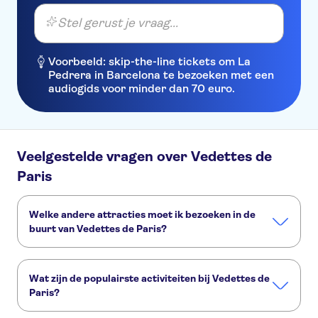
Stel gerust je vraag...
Voorbeeld: skip-the-line tickets om La
Pedrera in Barcelona te bezoeken met een
audiogids voor minder dan 70 euro.
Veelgestelde vragen over Vedettes de
Paris
Welke andere attracties moet ik bezoeken in de
buurt van Vedettes de Paris?
Deze andere attracties in Vedettes de Paris wil je niet
missen:
Wat zijn de populairste activiteiten bij Vedettes de
Rivier de Seine
Louvre
Eiffeltoren
Musée d'Orsay
Paris?
Monnaie de Paris