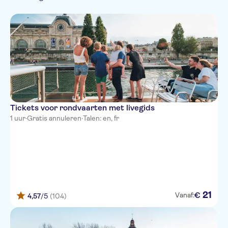
Tickets voor rondvaarten met livegids
1 uur
·
Gratis annuleren
·
Talen: en, fr
21
€
Vanaf:
4,57
/5
(104)