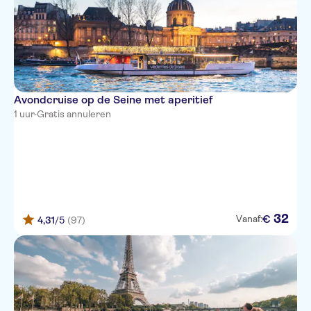
Avondcruise op de Seine met aperitief
1 uur
·
Gratis annuleren
32
€
Vanaf:
4,31
/5
(97)