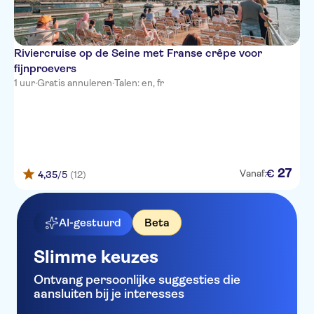
Riviercruise op de Seine met Franse crêpe voor
fijnproevers
1 uur
·
Gratis annuleren
·
Talen: en, fr
27
€
Vanaf:
4,35
/5
(12)
AI-gestuurd
Beta
Slimme keuzes
Ontvang persoonlijke suggesties die
aansluiten bij je interesses