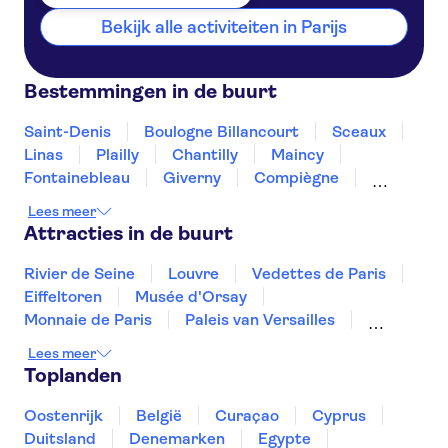
Bekijk alle activiteiten in Parijs
Bestemmingen in de buurt
Saint-Denis
Boulogne Billancourt
Sceaux
Linas
Plailly
Chantilly
Maincy
Fontainebleau
Giverny
Compiègne
Rouen
Amiens
Orleans
Épernay
Lees meer
Attracties in de buurt
Rivier de Seine
Louvre
Vedettes de Paris
Eiffeltoren
Musée d'Orsay
Monnaie de Paris
Paleis van Versailles
Notre-Dame kathedraal
Disneyland® Parijs
Lees meer
Sainte-Chapelle en Conciergerie
Toplanden
Montmartre
Place du Trocadéro
Tours en trips vanuit Paris
Oostenrijk
België
Curaçao
Cyprus
Musée du quai Branly
Loiredal en kastelen
Duitsland
Denemarken
Egypte