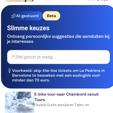
AI-gestuurd
Beta
Slimme keuzes
Ontvang persoonlijke suggesties die aansluiten bij
je interesses
Stel gerust je vraag...
Voorbeeld: skip-the-line tickets om La Pedrera in
Barcelona te bezoeken met een audiogids voor
minder dan 70 euro.
E-bike tour naar Chambord vanuit
Tours
Flexibel
·
Gratis annuleren
·
Talen: en