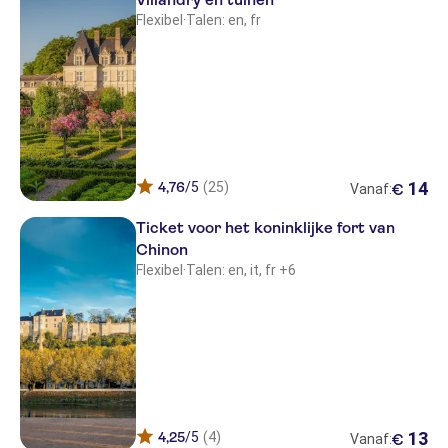
Flexibel
·
Talen: en, fr
14
4,76
/5
(25)
€
Vanaf:
Ticket voor het koninklijke fort van
Chinon
Flexibel
·
Talen: en, it, fr +6
13
4,25
/5
(4)
€
Vanaf: