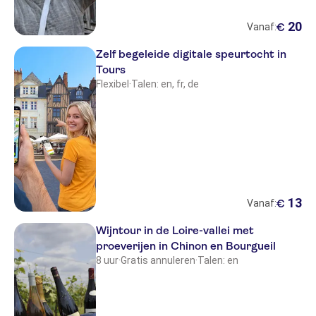
20
€
Vanaf:
Zelf begeleide digitale speurtocht in
Tours
Flexibel
·
Talen: en, fr, de
13
€
Vanaf:
Wijntour in de Loire-vallei met
proeverijen in Chinon en Bourgueil
8 uur
·
Gratis annuleren
·
Talen: en