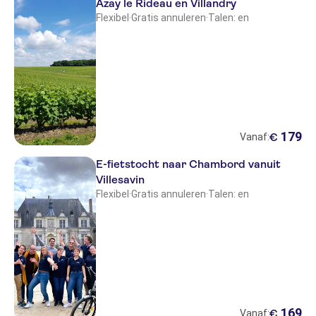
Azay le Rideau en Villandry
Flexibel
·
Gratis annuleren
·
Talen: en
179
€
Vanaf:
E-fietstocht naar Chambord vanuit
Villesavin
Flexibel
·
Gratis annuleren
·
Talen: en
169
€
Vanaf: