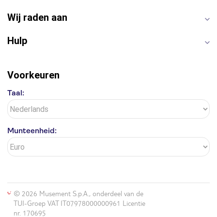
Antelope Canyon
Wij raden aan
Hulp
Voorkeuren
Taal:
Munteenheid:
© 2026 Musement S.p.A., onderdeel van de
TUI-Groep VAT IT07978000000961 Licentie
nr. 170695