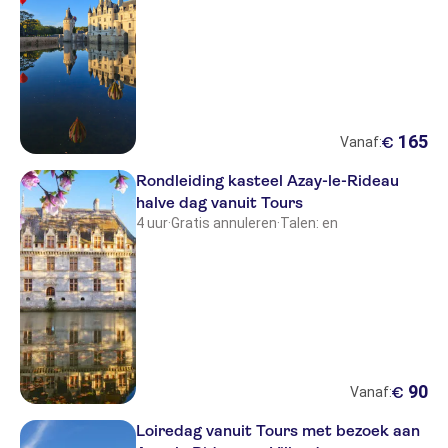
165
€
Vanaf:
Rondleiding kasteel Azay-le-Rideau
halve dag vanuit Tours
4 uur
·
Gratis annuleren
·
Talen: en
90
€
Vanaf:
Loiredag vanuit Tours met bezoek aan