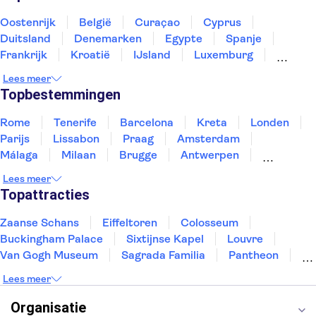
Oostenrijk
België
Curaçao
Cyprus
Duitsland
Denemarken
Egypte
Spanje
Frankrijk
Kroatië
IJsland
Luxemburg
Marokko
Nederland
Noorwegen
Portugal
Lees meer
Slovenië
Thailand
Tunesië
Turkije
Topbestemmingen
Rome
Tenerife
Barcelona
Kreta
Londen
Parijs
Lissabon
Praag
Amsterdam
Málaga
Milaan
Brugge
Antwerpen
Rotterdam
Gent
Den Haag
Utrecht
Lees meer
Eindhoven
Haarlem
Leiden
Topattracties
Zaanse Schans
Eiffeltoren
Colosseum
Buckingham Palace
Sixtijnse Kapel
Louvre
Van Gogh Museum
Sagrada Familia
Pantheon
Tower of London
Rijksmuseum
Moulin Rouge
Lees meer
Keukenhof
ARTIS
Edinburgh Castle
Alcatraz
Park Güell
Alhambra
Efteling
Organisatie