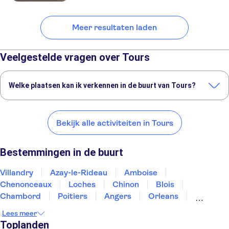
Meer resultaten laden
Veelgestelde vragen over Tours
Welke plaatsen kan ik verkennen in de buurt van Tours?
Dit zijn een paar van onze favoriete plekken om te bezoeken in de
buurt van Tours:
Bekijk alle activiteiten in Tours
Villandry
Azay-le-Rideau
Amboise
Chenonceaux
Loches
Bestemmingen in de buurt
Villandry
Azay-le-Rideau
Amboise
Chenonceaux
Loches
Chinon
Blois
Chambord
Poitiers
Angers
Orleans
Bourges
Les Epesses
Nantes
Limoges
Lees meer
Toplanden