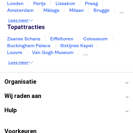
Londen
Parijs
Lissabon
Praag
Amsterdam
Málaga
Milaan
Brugge
Antwerpen
Rotterdam
Gent
Lees meer
Den Haag
Utrecht
Eindhoven
Topattracties
Haarlem
Leiden
Zaanse Schans
Eiffeltoren
Colosseum
Buckingham Palace
Sixtijnse Kapel
Louvre
Van Gogh Museum
Sagrada Familia
Pantheon
Lees meer
Tower of London
Rijksmuseum
Moulin Rouge
Keukenhof
ARTIS
Edinburgh Castle
Alcatraz
Park Güell
Organisatie
Alhambra
Efteling
Antelope Canyon
Wij raden aan
Hulp
Voorkeuren