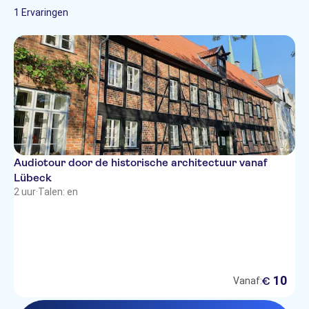
1 Ervaringen
Audiotour door de historische architectuur vanaf
Lübeck
2 uur
·
Talen: en
10
€
Vanaf: