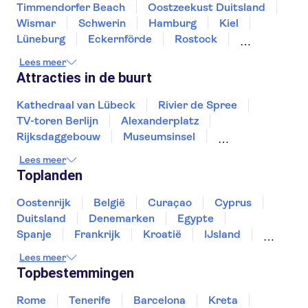
Timmendorfer Beach
Oostzeekust Duitsland
Wismar
Schwerin
Hamburg
Kiel
Lüneburg
Eckernförde
Rostock
Warnemünde
Malchow
Fleesensee
Lees meer
Göhren-Lebbin
Flensburg
Attracties in de buurt
Kathedraal van Lübeck
Rivier de Spree
TV-toren Berlijn
Alexanderplatz
Rijksdaggebouw
Museumsinsel
Berlijnse Muur
Checkpoint Charlie
Lees meer
Pergamonmuseum
Toplanden
Sachsenhausen Monument
Friedrichstadt-Palast
Botanische tuin Berlijn
Oostenrijk
België
Curaçao
Cyprus
Berlin City Pass
Neues Museum
Duitsland
Denemarken
Egypte
DDR Museum Berlijn
Spanje
Frankrijk
Kroatië
IJsland
Luxemburg
Marokko
Nederland
Lees meer
Noorwegen
Portugal
Slovenië
Topbestemmingen
Thailand
Tunesië
Turkije
Rome
Tenerife
Barcelona
Kreta