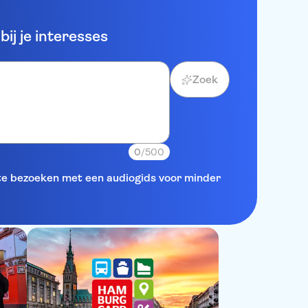
ij je interesses
Zoek
0
/500
 te bezoeken met een audiogids voor minder