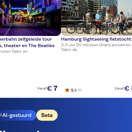
erbahn zelfgeleide tour
Hamburg Sightseeing fietstocht
3-3 uur 30 minuten
·
Gratis annuleren
·
s, theater en The Beatles
Talen: de
inuten
·
Talen: en
7
€
€
Vanaf:
Vanaf:
5
(1)
/5
AI-gestuurd
Beta