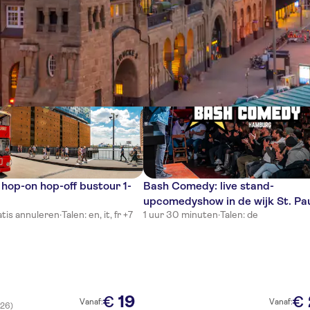
gen
op-on hop-off bustour 1-
Bash Comedy: live stand-
upcomedyshow in de wijk St. Pau
tis annuleren
·
Talen: en, it, fr +7
1 uur 30 minuten
·
Talen: de
Hamburg
19
€
€
Vanaf:
Vanaf:
(26)