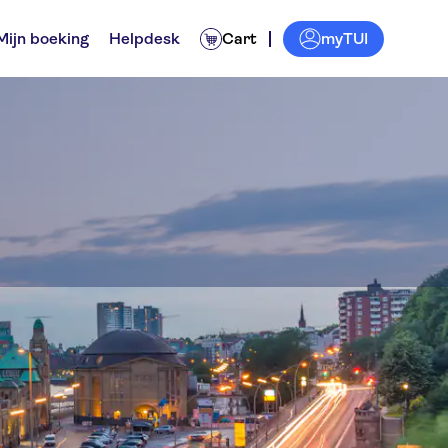
myTUI
Mijn boeking
Helpdesk
Cart
n
Excursies voor locals
Tickets en evenementen