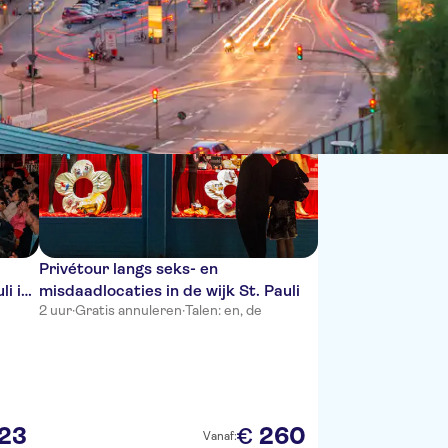
Sorteren op:
Privétour langs seks- en
li in
misdaadlocaties in de wijk St. Pauli
2 uur
·
Gratis annuleren
·
Talen: en, de
23
260
€
Vanaf: