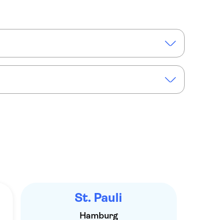
n misdaadlocaties in de wijk St. Pauli
St. Pauli
Hamburg