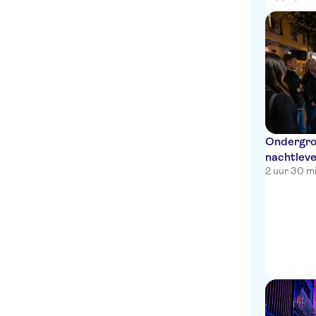
Ondergro
nachtleve
2 uur 30 m