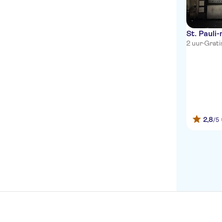
St. Pauli
2 uur
·
Grati
2,8
/5