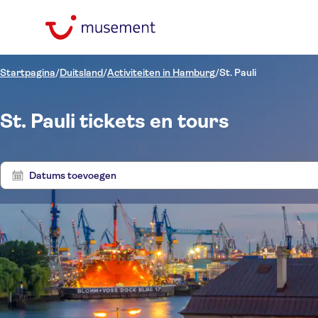
Startpagina
/
Duitsland
/
Activiteiten in Hamburg
/
St. Pauli
St. Pauli tickets en tours
Datums toevoegen
Prijs (per volwassene)
Tours 
Hoteltransfer
Ticketopties
Instant confirmation
Categorieën
€
€
Activ
Min.
Max.
Free cancellation
Taal
Activiteiten
NO-PICKUP