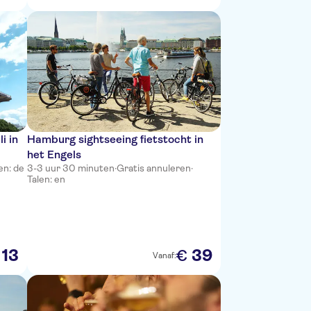
i in
Hamburg sightseeing fietstocht in
het Engels
en: de
3-3 uur 30 minuten
·
Gratis annuleren
·
Talen: en
13
39
€
Vanaf: