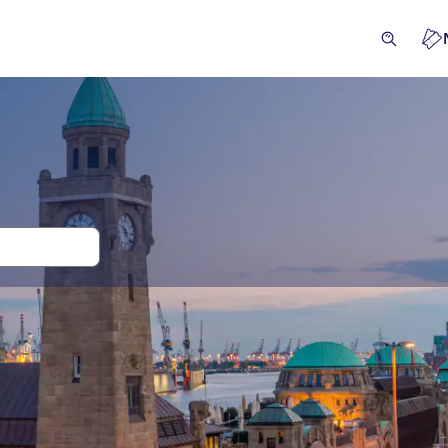
en tickets voor St. Pauli
iteiten
Excursies & Dagtrips
Attracties en rondleidinge