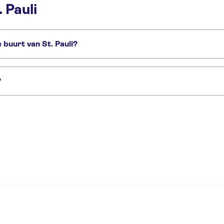
 Pauli
 buurt van St. Pauli?
stadt
Reeperbahn
?
e stand-upcomedyshow in de wijk St. Pauli in Hamburg
Privétour langs seks- e
Rondleiding door Bunker St. Pauli in Hamburg