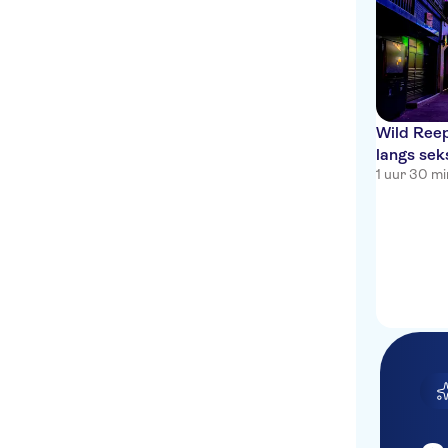
Wild Reep
langs sek
1 uur 30 m