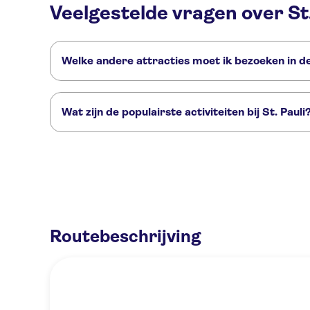
Veelgestelde vragen over St.
Welke andere attracties moet ik bezoeken in de
Deze andere attracties in St. Pauli wil je niet missen:
Elbphilharmonie
Haven van Hamburg
HafenCity
Speicher
Wat zijn de populairste activiteiten bij St. Pauli
Dit zijn de populairste activiteiten bij St. Pauli:
Hamburg hop-on hop-off bustour 1-dagkaart
Bash Comedy: liv
Ondergrondse rondleiding door het nachtleven vanaf St. Pauli
Routebeschrijving