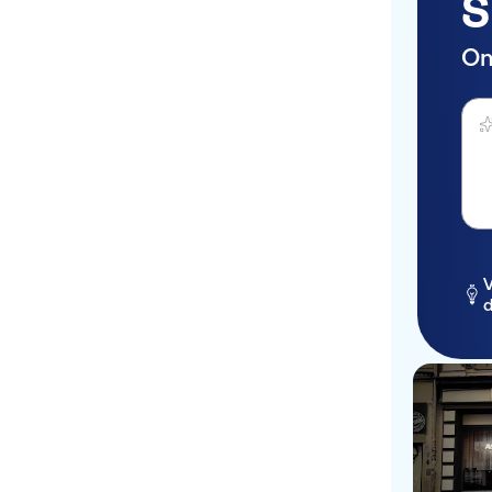
S
On
Stel 
V
d