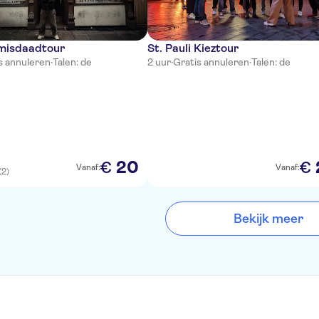
-misdaadtour
St. Pauli Kieztour
s annuleren
·
Talen: de
2 uur
·
Gratis annuleren
·
Talen: de
20
€
€
Vanaf:
Vanaf:
(2)
Bekijk meer