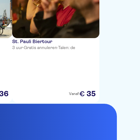
St. Pauli Biertour
3 uur
·
Gratis annuleren
·
Talen: de
36
35
€
Vanaf: