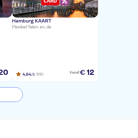
Hamburg KAART
Flexibel
·
Talen: en, de
20
12
€
Vanaf:
4,64
(69)
/5