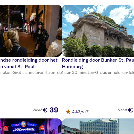
ndse rondleiding door het
Rondleiding door Bunker St. Paul
n vanaf St. Pauli
Hamburg
inuten
·
Gratis annuleren
·
Talen: de
1 uur 30 minuten
·
Gratis annuleren
·
Tal
39
€
€
Vanaf:
Vanaf:
4,43
(7)
/5