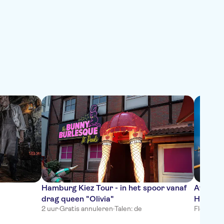
Hamburg Kiez Tour - in het spoor vanaf
Avondli
drag queen "Olivia"
Hambur
2 uur
·
Gratis annuleren
·
Talen: de
Flexibel
·
G