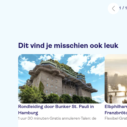
1 / 
Dit vind je misschien ook leuk
Rondleiding door Bunker St. Pauli in
Elbphilha
Hamburg
Franzbrötc
1 uur 30 minuten
·
Gratis annuleren
·
Talen: de
Flexibel
·
Grat