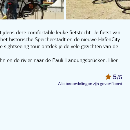
dens deze comfortable leuke fietstocht. Je fietst van
 het historische Speicherstadt en de nieuwe HafenCity
 sightseeing tour ontdek je de vele gezichten van de
rbahn en de rivier naar de Pauli-Landungsbrücken. Hier
onie. We fietsen door richting het centrum van de stad
n de romantische Jungfernstieg aan de Inner Alster.
5
/5
erstadt en het moderne HafenCity, de jongste wijk van
Alle beoordelingen zijn geverifieerd
ijd om te stoppen, foto's te maken en interessante
vendien goede restaurants, drukbezochte café's en
nds aanbevelingen voor de rest van je verblijf in