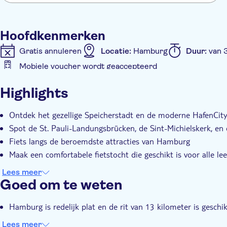
Hoofdkenmerken
Gratis annuleren
Locatie:
Hamburg
Duur:
van 
Mobiele voucher wordt geaccepteerd
Extra kenmerken
Highlights
Instant confirmation
Tour met gids
Kleinere G
Ontdek het gezellige Speicherstadt en de moderne HafenCit
Spot de St. Pauli-Landungsbrücken, de Sint-Michielskerk, en 
Fiets langs de beroemdste attracties van Hamburg
Maak een comfortabele fietstocht die geschikt is voor alle lee
Lees meer
Goed om te weten
Hamburg is redelijk plat en de rit van 13 kilometer is geschikt
Lees meer