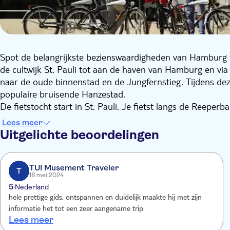
Spot de belangrijkste bezienswaardigheden van Hamburg tij
de cultwijk St. Pauli tot aan de haven van Hamburg en via
naar de oude binnenstad en de Jungfernstieg. Tijdens deze
populaire bruisende Hanzestad.
De fietstocht start in St. Pauli. Je fietst langs de Reepe
heb je een mooi uitzicht over de haven en de Elbphilharm
Lees meer
met de 18e-eeuwse Sint-Michielskerk, het oude stadhuis e
Uitgelichte beoordelingen
De route leidt ook door de gezellige pakhuizenwijk Speich
Hamburg.
Bij elke attractie en bezienswaardigheid is er voldoende t
TUI Musement Traveler
T
18 mei 2024
achtergrondinformatie te krijgen. Je lokale gids zal je bo
5
Nederland
andere leuke plekken aanwijzen. Zo heb je meteen eersteha
hele prettige gids, ontspannen en duidelijk maakte hij met zijn
Hamburg.
informatie het tot een zeer aangename trip
Lees meer