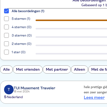
Alle beoordelingen 
Gebaseerd op 1 
Alle beoordelingen (1)
5 sterren (1)
4 sterren (0)
3 sterren (0)
2 sterren (0)
1 ster (0)
Alle
Met vrienden
Met partner
Alleen
Met de f
hele prettige gi
TUI Musement Traveler
T
18 mei 2024
een zeer aange
5
Nederland
Lees meer