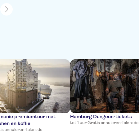
1
rmonie premiumtour met
Hamburg Dungeon-tickets
tot 1 uur
·
Gratis annuleren
·
Talen: de
hen en koffie
is annuleren
·
Talen: de