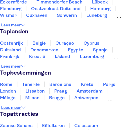
Eckernförde
Timmendorfer Beach
Lübeck
Flensburg
Oostzeekust Duitsland
Hamburg
Wismar
Cuxhaven
Schwerin
Lüneburg
Warnemünde
Rostock
Sylt
Bremen
Malchow
Lees meer
Toplanden
Oostenrijk
België
Curaçao
Cyprus
Duitsland
Denemarken
Egypte
Spanje
Frankrijk
Kroatië
IJsland
Luxemburg
Marokko
Nederland
Noorwegen
Portugal
Lees meer
Slovenië
Thailand
Tunesië
Turkije
Topbestemmingen
Rome
Tenerife
Barcelona
Kreta
Parijs
Londen
Lissabon
Praag
Amsterdam
Málaga
Milaan
Brugge
Antwerpen
Rotterdam
Gent
Den Haag
Utrecht
Lees meer
Eindhoven
Haarlem
Leiden
Topattracties
Zaanse Schans
Eiffeltoren
Colosseum