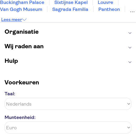
Buckingham Palace
Sixtijnse Kapel
Louvre
Van Gogh Museum
Sagrada Familia
Pantheon
Tower of London
Rijksmuseum
Moulin Rouge
Lees meer
Keukenhof
ARTIS
Edinburgh Castle
Alcatraz
Park Güell
Alhambra
Efteling
Organisatie
Antelope Canyon
Wij raden aan
Hulp
Voorkeuren
Taal:
Munteenheid: