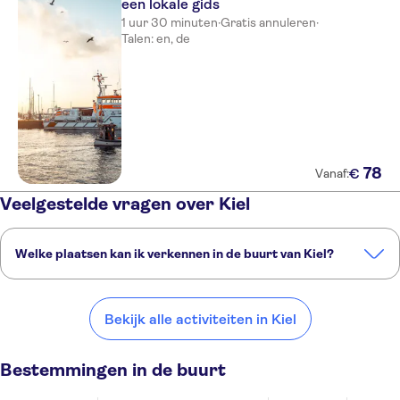
een lokale gids
1 uur 30 minuten
·
Gratis annuleren
·
Talen: en, de
78
€
Vanaf:
Veelgestelde vragen over Kiel
Welke plaatsen kan ik verkennen in de buurt van Kiel?
Dit zijn een paar van onze favoriete plekken om te bezoeken in de
buurt van Kiel:
Bekijk alle activiteiten in Kiel
Eckernförde
Timmendorfer Beach
Lübeck
Flensburg
Oostzeekust Duitsland
Bestemmingen in de buurt