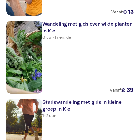
13
€
Vanaf:
Wandeling met gids over wilde planten
in Kiel
3 uur
·
Talen: de
39
€
Vanaf:
Stadswandeling met gids in kleine
groep in Kiel
1-2 uur