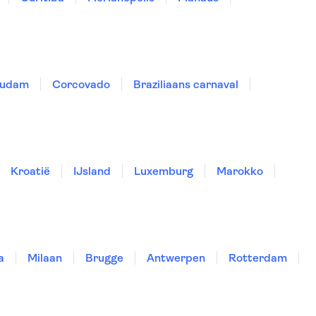
pudam
Corcovado
Braziliaans carnaval
Kroatië
IJsland
Luxemburg
Marokko
a
Milaan
Brugge
Antwerpen
Rotterdam