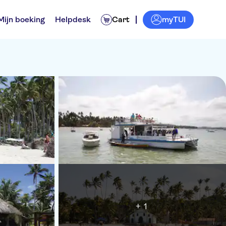
myTUI
Mijn boeking
Helpdesk
Cart
+ 1