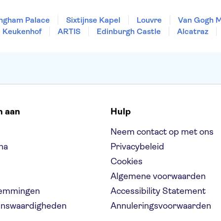
ngham Palace
Sixtijnse Kapel
Louvre
Van Gogh 
Keukenhof
ARTIS
Edinburgh Castle
Alcatraz
n aan
Hulp
Neem contact op met ons
na
Privacybeleid
Cookies
Algemene voorwaarden
temmingen
Accessibility Statement
ienswaardigheden
Annuleringsvoorwaarden