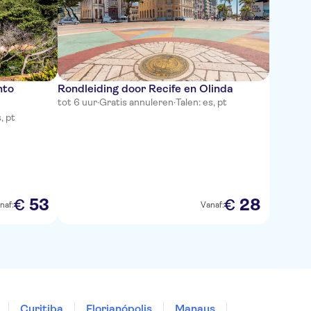
nto
Rondleiding door Recife en Olinda
tot 6 uur
·
Gratis annuleren
·
Talen: es, pt
, pt
53
28
€
€
naf:
Vanaf:
Curitiba
Florianópolis
Manaus