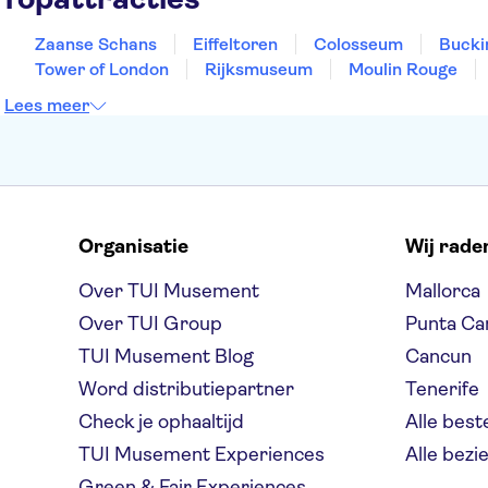
Zaanse Schans
Eiffeltoren
Colosseum
Bucki
Tower of London
Rijksmuseum
Moulin Rouge
Lees meer
Organisatie
Wij rade
Over TUI Musement
Mallorca
Over TUI Group
Punta Ca
TUI Musement Blog
Cancun
Word distributiepartner
Tenerife
Check je ophaaltijd
Alle bes
TUI Musement Experiences
Alle bez
Green & Fair Experiences