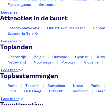
Foz do Iguaçu
Gramado
Lees meer
Attracties in de buurt
Estádio Maracanã
Christus de Verlosser
De Wat
Escadaria Selarón
Lees meer
Toplanden
Oostenrijk
België
Curaçao
Cyprus
Duits
Nederland
Noorwegen
Portugal
Slovenië
Lees meer
Topbestemmingen
Rome
Tenerife
Barcelona
Kreta
Parijs
Gent
Den Haag
Utrecht
Eindhoven
Haar
Lees meer
Topattracties