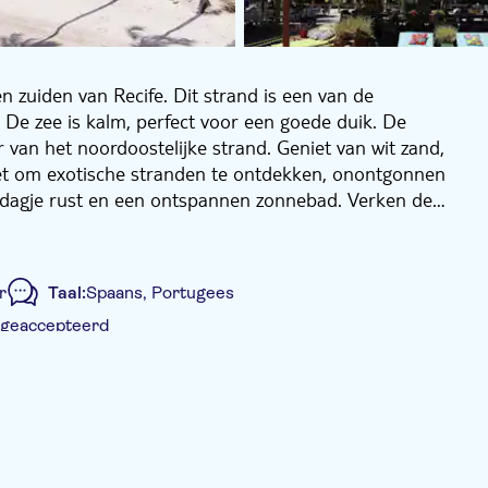
 zuiden van Recife. Dit strand is een van de
De zee is kalm, perfect voor een goede duik. De
van het noordoostelijke strand. Geniet van wit zand,
niet om exotische stranden te ontdekken, onontgonnen
en dagje rust en een ontspannen zonnebad. Verken de
m peddels te huren om je tocht nog spannender te maken.
r
Taal:
Spaans, Portugees
 geaccepteerd
nbegrepen