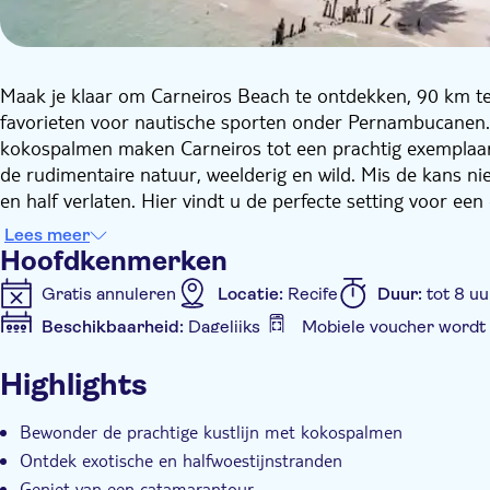
Maak je klaar om Carneiros Beach te ontdekken, 90 km ten
favorieten voor nautische sporten onder Pernambucanen. 
kokospalmen maken Carneiros tot een prachtig exemplaar 
de rudimentaire natuur, weelderig en wild. Mis de kans 
en half verlaten. Hier vindt u de perfecte setting voor e
kust te voet of, als je dat liever hebt, is het mogelijk o
Lees meer
Bewonder de charmante kerk van São Benedito aan zee.
Hoofdkenmerken
Gratis annuleren
Locatie:
Recife
Duur:
tot 8 uu
Beschikbaarheid:
Dagelijks
Mobiele voucher wordt
Extra kenmerken
Highlights
Instant confirmation
Hotel pick-up
Transport i
Bewonder de prachtige kustlijn met kokospalmen
Ontdek exotische en halfwoestijnstranden
Geniet van een catamarantour