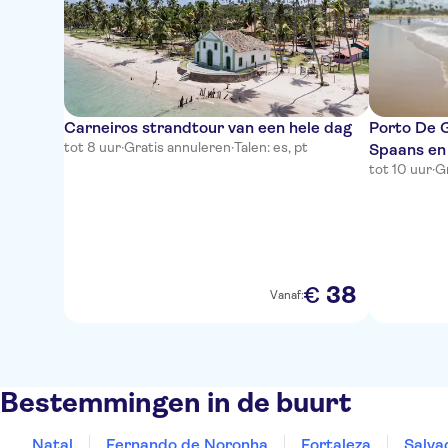
Carneiros strandtour van een hele dag
Porto De G
tot 8 uur
·
Gratis annuleren
·
Talen: es, pt
Spaans en
tot 10 uur
·
G
38
€
Vanaf:
Bestemmingen in de buurt
Natal
Fernando de Noronha
Fortaleza
Salva