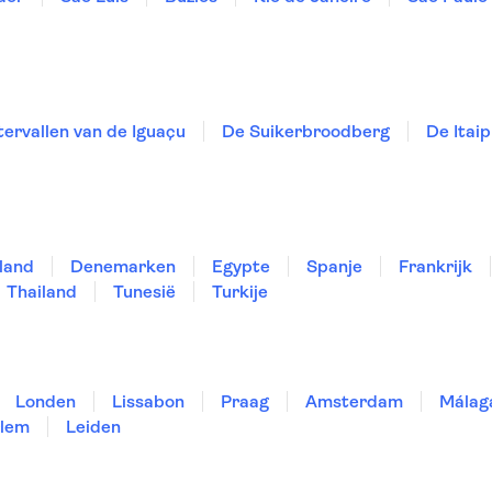
ervallen van de Iguaçu
De Suikerbroodberg
De Itai
land
Denemarken
Egypte
Spanje
Frankrijk
Thailand
Tunesië
Turkije
Londen
Lissabon
Praag
Amsterdam
Málag
lem
Leiden