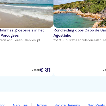
alinhas groepsreis in het
Rondleiding door Cabo de Sa
 Portugees
Agostinho
ratis annuleren
·
Talen: es, pt
tot 8 uur
·
Gratis annuleren
·
Talen: es
31
€
Vanaf:
Va
dor
São Luís
Búzios
Rio de Janeiro
Sao Paulo