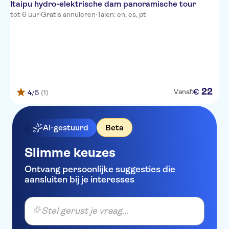
Itaipu hydro-elektrische dam panoramische tour
tot 6 uur
·
Gratis annuleren
·
Talen: en, es, pt
22
€
Vanaf:
4
/5
(1)
AI-gestuurd
Beta
Slimme keuzes
Ontvang persoonlijke suggesties die
aansluiten bij je interesses
Stel gerust je vraag...