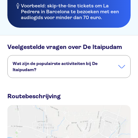
Voorbeeld: skip-the-line tickets om La
Pedrera in Barcelona te bezoeken met een
audiogids voor minder dan 70 euro.
Veelgestelde vragen over De Itaipudam
Wat zijn de populairste activiteiten bij De
Itaipudam?
Dit zijn de populairste activiteiten bij De Itaipudam:
Itaipu-begeleide excursie met Eco-retraite met wilde dieren en het Ecomuseum
Routebeschrijving
Itaipu-dam steekt avondrondleiding aan
Iguassu-watervallen en bezoek aan Itaipu Dam met transfer van en naar de luchthaven
Itaipu hydro-elektrische dam panoramische tour