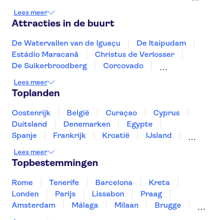
Fortaleza
Natal
Fernando de Noronha
Lees meer
Attracties in de buurt
De Watervallen van de Iguaçu
De Itaipudam
Estádio Maracanã
Christus de Verlosser
De Suikerbroodberg
Corcovado
Braziliaans carnaval
Escadaria Selarón
Lees meer
Toplanden
Oostenrijk
België
Curaçao
Cyprus
Duitsland
Denemarken
Egypte
Spanje
Frankrijk
Kroatië
IJsland
Luxemburg
Marokko
Nederland
Lees meer
Noorwegen
Portugal
Slovenië
Topbestemmingen
Thailand
Tunesië
Turkije
Rome
Tenerife
Barcelona
Kreta
Londen
Parijs
Lissabon
Praag
Amsterdam
Málaga
Milaan
Brugge
Antwerpen
Rotterdam
Gent