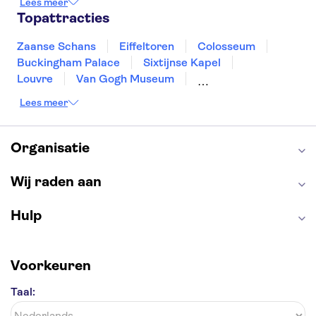
Lees meer
Den Haag
Utrecht
Eindhoven
Topattracties
Haarlem
Leiden
Zaanse Schans
Eiffeltoren
Colosseum
Buckingham Palace
Sixtijnse Kapel
Louvre
Van Gogh Museum
Sagrada Familia
Pantheon
Lees meer
Tower of London
Rijksmuseum
Moulin Rouge
Keukenhof
ARTIS
Edinburgh Castle
Alcatraz
Park Güell
Organisatie
Alhambra
Efteling
Antelope Canyon
Wij raden aan
Hulp
Voorkeuren
Taal: