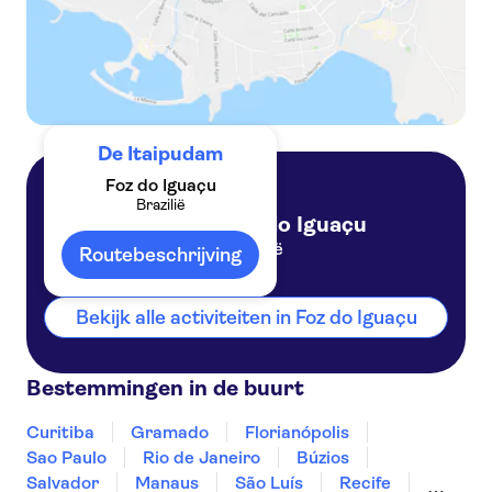
De Itaipudam
Foz do Iguaçu
Brazilië
Foz do Iguaçu
Brazilië
Routebeschrijving
Bekijk alle activiteiten in Foz do Iguaçu
Bestemmingen in de buurt
Curitiba
Gramado
Florianópolis
Sao Paulo
Rio de Janeiro
Búzios
Salvador
Manaus
São Luís
Recife