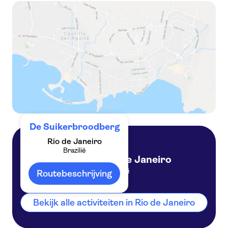
Rio tweedaagse rondleiding met Christ Redeemer, Sugarloaf, barbecue-lunch en privétransfer
Rio in één dag: stadstour met Suikerbrood, Corcovado-berg met Christus Verlosser
De Suikerbroodberg
Rio de Janeiro
Brazilië
Rio de Janeiro
Brazilië
Routebeschrijving
Bekijk alle activiteiten in Rio de Janeiro