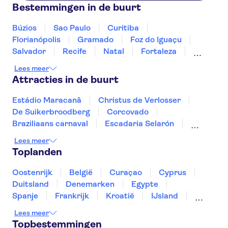
Bestemmingen in de buurt
Búzios
Sao Paulo
Curitiba
Florianópolis
Gramado
Foz do Iguaçu
Salvador
Recife
Natal
Fortaleza
São Luís
Fernando de Noronha
Manaus
Lees meer
Attracties in de buurt
Estádio Maracanã
Christus de Verlosser
De Suikerbroodberg
Corcovado
Braziliaans carnaval
Escadaria Selarón
De Watervallen van de Iguaçu
De Itaipudam
Lees meer
Toplanden
Oostenrijk
België
Curaçao
Cyprus
Duitsland
Denemarken
Egypte
Spanje
Frankrijk
Kroatië
IJsland
Luxemburg
Marokko
Nederland
Lees meer
Noorwegen
Portugal
Slovenië
Topbestemmingen