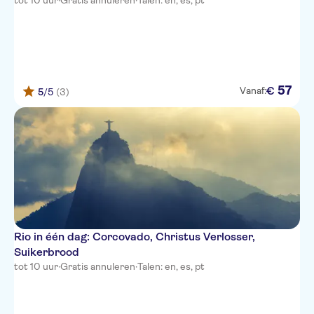
tot 10 uur
·
Gratis annuleren
·
Talen: en, es, pt
57
€
Vanaf:
5
/5
(3)
Rio in één dag: Corcovado, Christus Verlosser,
Suikerbrood
tot 10 uur
·
Gratis annuleren
·
Talen: en, es, pt