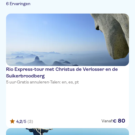
E-Voucher
Must-sees
6 Ervaringen
Theater & Shows
Sightseeing & Tradities
Activiteiten
Skip the line
Stad
Activiteiten in de lucht
Kabelbaan
Rio Express-tour met Christus de Verlosser en de
Suikerbroodberg
5 uur
·
Gratis annuleren
·
Talen: en, es, pt
80
€
Vanaf:
4,2
/5
(3)