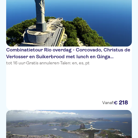
Combinatietour Rio overdag - Corcovado, Christus de
Verlosser en Suikerbrood met lunch en Ginga
Tropical-show
tot 16 uur
·
Gratis annuleren
·
Talen: en, es, pt
218
€
Vanaf: