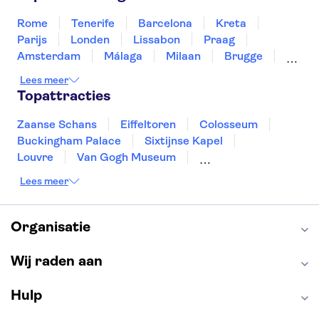
Thailand
Tunesië
Turkije
Rome
Tenerife
Barcelona
Kreta
Parijs
Londen
Lissabon
Praag
Amsterdam
Málaga
Milaan
Brugge
Antwerpen
Rotterdam
Gent
Lees meer
Den Haag
Utrecht
Eindhoven
Topattracties
Haarlem
Leiden
Zaanse Schans
Eiffeltoren
Colosseum
Buckingham Palace
Sixtijnse Kapel
Louvre
Van Gogh Museum
Sagrada Familia
Pantheon
Lees meer
Tower of London
Rijksmuseum
Moulin Rouge
Keukenhof
ARTIS
Edinburgh Castle
Alcatraz
Park Güell
Organisatie
Alhambra
Efteling
Antelope Canyon
Wij raden aan
Hulp