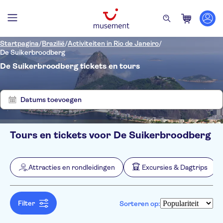
Startpagina
/
Brazilië
/
Activiteiten in Rio de Janeiro
/
De Suikerbroodberg
De Suikerbroodberg tickets en tours
Laat
Verwijder
6
filters
resultaten
zien
Datums toevoegen
Tours en tickets voor De Suikerbroodberg
Filters
Prijs (per volwassene)
Hoteltransfer
Ticketopties
Attracties en rondleidingen
Excursies & Dagtrips
Instant confirmation
Categorieën
Min.
€
Max.
€
Free cancellation
Attracties en rondleidingen
NO-PICKUP
Taal
Entree inbegrepen
Monumenten
Engels
Filter
Sorteren op:
Excursies & Dagtrips
Tour met gids
Spaans
Subject expert guide
Cultuur & Geschiedenis
Tickets en evenementen
Portugees