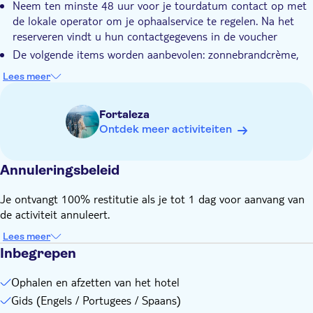
Neem ten minste 48 uur voor je tourdatum contact op met
de lokale operator om je ophaalservice te regelen. Na het
reserveren vindt u hun contactgegevens in de voucher
De volgende items worden aanbevolen: zonnebrandcrème,
zonnebril, zwemkleding, sandalen, handdoek,
Lees meer
wandelschoenen of tennisschoenen
Optionele rit met duinbuggy's: ca. USD 40 per buggy
Fortaleza
Optionele skibunda: ca. USD 3 per persoon
Ontdek meer activiteiten
Annuleringsbeleid
Je ontvangt 100% restitutie als je tot 1 dag voor aanvang van
de activiteit annuleert.
Lees meer
Inbegrepen
Ophalen en afzetten van het hotel
Gids (Engels / Portugees / Spaans)