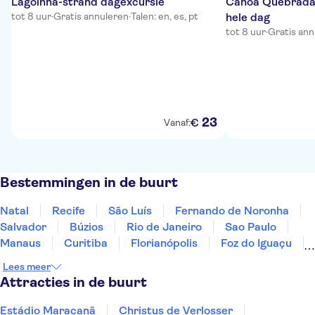
Lagoinha-strand dagexcursie
Canoa Quebrada 
tot 8 uur
·
Gratis annuleren
·
Talen: en, es, pt
hele dag
tot 8 uur
·
Gratis ann
23
€
Vanaf:
Bestemmingen in de buurt
Natal
Recife
São Luís
Fernando de Noronha
Salvador
Búzios
Rio de Janeiro
Sao Paulo
Manaus
Curitiba
Florianópolis
Foz do Iguaçu
Gramado
Lees meer
Attracties in de buurt
Estádio Maracanã
Christus de Verlosser