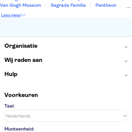
Van Gogh Museum
Sagrada Familia
Pantheon
Tower of London
Rijksmuseum
Moulin Rouge
Lees meer
Keukenhof
ARTIS
Edinburgh Castle
Alcatraz
Park Güell
Alhambra
Efteling
Antelope Canyon
Organisatie
Wij raden aan
Hulp
Voorkeuren
Taal:
Munteenheid: