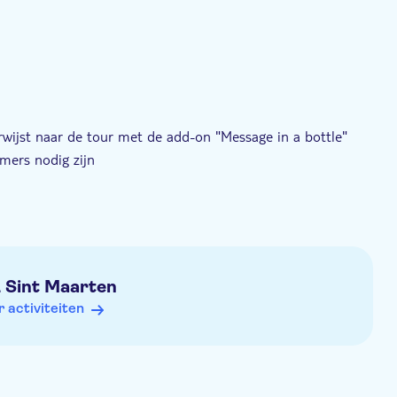
erwijst naar de tour met de add-on "Message in a bottle"
mers nodig zijn
 ontmoetingspunt op te geven
& Sint Maarten
activiteiten