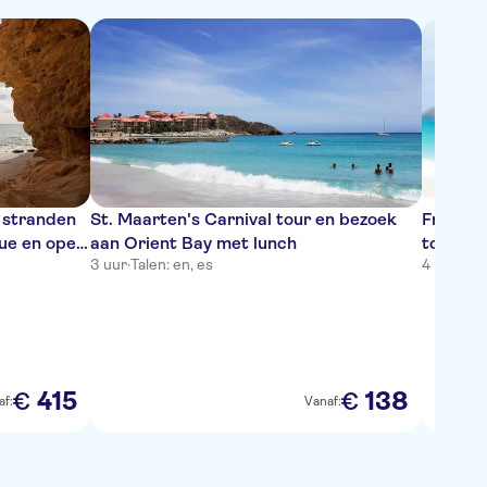
 stranden
St. Maarten's Carnival tour en bezoek
Friars 
ue en open
aan Orient Bay met lunch
tour in
3 uur
·
Talen: en, es
4 uur
·
Tale
415
138
€
€
af:
Vanaf: