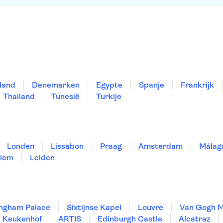
land
Denemarken
Egypte
Spanje
Frankrijk
Thailand
Tunesië
Turkije
Londen
Lissabon
Praag
Amsterdam
Málag
lem
Leiden
ngham Palace
Sixtijnse Kapel
Louvre
Van Gogh 
Keukenhof
ARTIS
Edinburgh Castle
Alcatraz