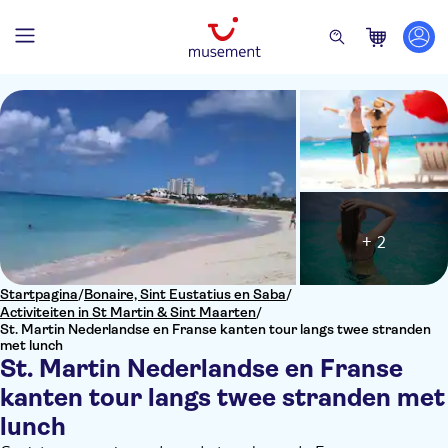
+ 2
Startpagina
/
Bonaire, Sint Eustatius en Saba
/
Activiteiten in St Martin & Sint Maarten
/
St. Martin Nederlandse en Franse kanten tour langs twee stranden
met lunch
St. Martin Nederlandse en Franse
kanten tour langs twee stranden met
lunch