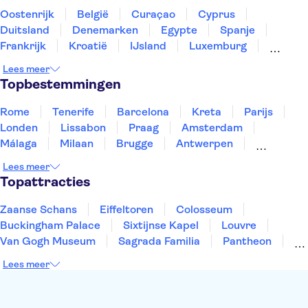
Oostenrijk
België
Curaçao
Cyprus
Duitsland
Denemarken
Egypte
Spanje
Frankrijk
Kroatië
IJsland
Luxemburg
Marokko
Nederland
Noorwegen
Portugal
Lees meer
Slovenië
Thailand
Tunesië
Turkije
Topbestemmingen
Rome
Tenerife
Barcelona
Kreta
Parijs
Londen
Lissabon
Praag
Amsterdam
Málaga
Milaan
Brugge
Antwerpen
Rotterdam
Gent
Den Haag
Utrecht
Lees meer
Eindhoven
Haarlem
Leiden
Topattracties
Zaanse Schans
Eiffeltoren
Colosseum
Buckingham Palace
Sixtijnse Kapel
Louvre
Van Gogh Museum
Sagrada Familia
Pantheon
Tower of London
Rijksmuseum
Moulin Rouge
Lees meer
Keukenhof
ARTIS
Edinburgh Castle
Alcatraz
Park Güell
Alhambra
Efteling
Antelope Canyon