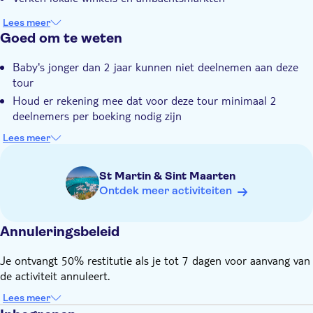
Lees meer
Goed om te weten
Baby's jonger dan 2 jaar kunnen niet deelnemen aan deze
tour
Houd er rekening mee dat voor deze tour minimaal 2
deelnemers per boeking nodig zijn
Breng zonnebrandcrème, een handdoek en strandkleding
Lees meer
mee
U wordt gevraagd om uw ophaaladres of ontmoetingspunt
St Martin & Sint Maarten
op te geven tijdens het uitchecken
Ontdek meer activiteiten
Het evenement wordt geleid door een meertalige gids
Annuleringsbeleid
Je ontvangt 50% restitutie als je tot 7 dagen voor aanvang van
de activiteit annuleert.
Lees meer