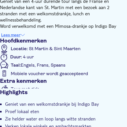
Geniet van een 4-uur durende tour langs de Franse en
Nederlandse kant van St. Martin met een bezoek aan 2
stranden met een welkomstdrankje, lunch en
wellnessbehandeling.
Word verwelkomd met een Mimosa-drankje op Indigo Bay
Beach. Kies wat je wilt proeven tussen Bo Bun Salad of Tuna
Lees meer
Tacos en zwem in het heldere water. Bezoek de wellnesswinkel
Hoofdkenmerken
om verjongd te worden door natuurlijk geneeskrachtige
Locatie:
St Martin & Sint Maarten
kokosnoot.
Duur:
4 uur
Bereik vervolgens Orient Bay Beach, loop over het heldere
zand en zwem in het blauwe water. Bewonder hier een perfecte
Taal:
Engels, Frans, Spaans
combinatie tussen Caribische elementen en Europese stijl.
Mobiele voucher wordt geaccepteerd
Breng wat vrije tijd door om te ontspannen, wat te winkelen bij
Extra kenmerken
enkele lokale ambachtslieden of de omgeving te verkennen.
Tour met gids
Highlights
Met maaltijd
Geniet van een welkomstdrankje bij Indigo Bay
E-Voucher
Proef lokaal eten
Instant confirmation
Zie helder water en loop langs witte stranden
Hotel pick-up
Verken lokale winkels en ambachtsmarkten