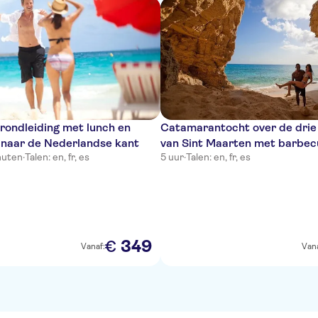
 rondleiding met lunch en
Catamarantocht over de drie
 naar de Nederlandse kant
van Sint Maarten met barbec
nuten
·
Talen: en, fr, es
5 uur
·
Talen: en, fr, es
bar
349
€
Vanaf:
Vana