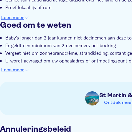
Proef lokaal ijs of rum
Lees meer
Goed om te weten
Baby's jonger dan 2 jaar kunnen niet deelnemen aan deze to
Er geldt een minimum van 2 deelnemers per boeking
Vergeet niet om zonnebrandcrème, strandkleding, contant 
U wordt gevraagd om uw ophaaladres of ontmoetingspunt op 
Het evenement wordt geleid door een meertalige gids
Lees meer
St Martin 
Ontdek meer 
Annuleringsbeleid