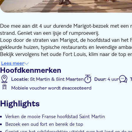
Doe mee aan dit 4 uur durende Marigot-bezoek met een ro
strand. Geniet van een ijsje of rumproeverij.
Loop door de straten van Marigot, de hoofdstad van het F
gekleurde huizen, typische restaurants en levendige amb
Bekijk vervolgens het oude Fort Louis, klim naar de top e
verteld over de Caribische geschiedenis. Breng wat vrije 
Lees meer
of het proeven van typische gerechten.
Hoofdkenmerken
Ga ten slotte naar Kimshaw Beach om het schilderachtige u
Locatie:
St Martin & Sint Maarten
Duur:
4 uur
T
bewonderen. Stop voor het einde van de dag bij een lokale 
Mobiele voucher wordt geaccepteerd
een shot typische rum te proeven.
Extra kenmerken
Highlights
Tour met gids
E-Voucher
Instant confirmation
Verken de mooie Franse hoofdstad Saint Martin
Bezoek een oud fort en bereik de top
Geniet van het schilderachtige uitzicht over het land en de z