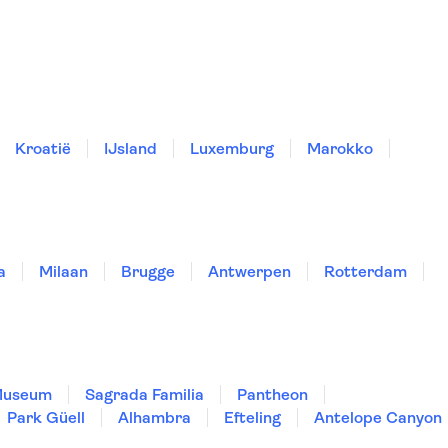
Kroatië
IJsland
Luxemburg
Marokko
a
Milaan
Brugge
Antwerpen
Rotterdam
Museum
Sagrada Familia
Pantheon
Park Güell
Alhambra
Efteling
Antelope Canyon