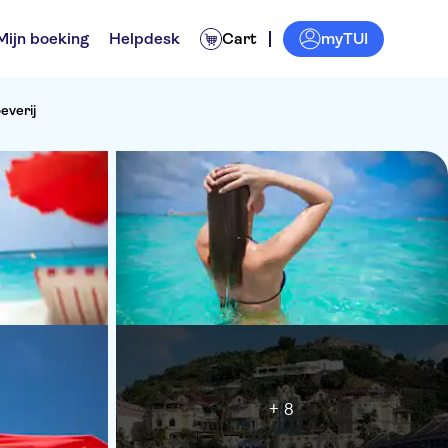
myTUI
Mijn boeking
Helpdesk
Cart
everij
+ 8