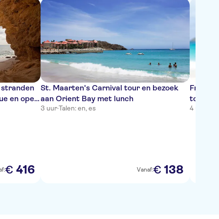
 stranden
St. Maarten's Carnival tour en bezoek
Friars 
ue en open
aan Orient Bay met lunch
tour in
3 uur
·
Talen: en, es
4 uur
·
Tale
416
138
€
€
f:
Vanaf: