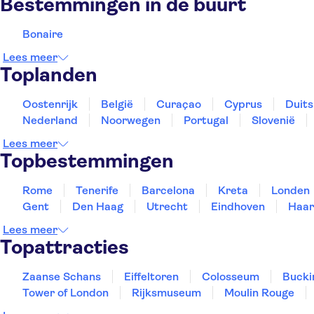
Bestemmingen in de buurt
Bonaire
Lees meer
Toplanden
Oostenrijk
België
Curaçao
Cyprus
Duits
Nederland
Noorwegen
Portugal
Slovenië
Lees meer
Topbestemmingen
Rome
Tenerife
Barcelona
Kreta
Londen
Gent
Den Haag
Utrecht
Eindhoven
Haar
Lees meer
Topattracties
Zaanse Schans
Eiffeltoren
Colosseum
Bucki
Tower of London
Rijksmuseum
Moulin Rouge