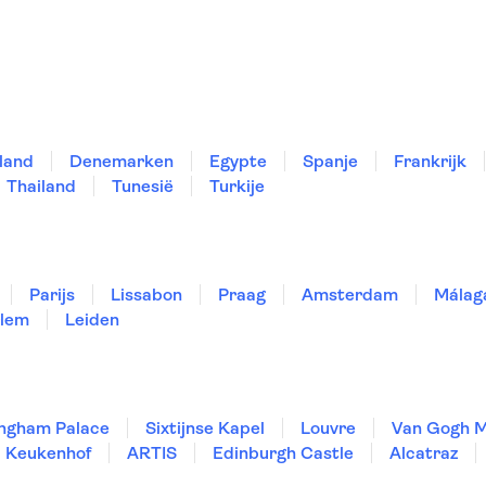
land
Denemarken
Egypte
Spanje
Frankrijk
Thailand
Tunesië
Turkije
Parijs
Lissabon
Praag
Amsterdam
Málag
lem
Leiden
ngham Palace
Sixtijnse Kapel
Louvre
Van Gogh 
Keukenhof
ARTIS
Edinburgh Castle
Alcatraz