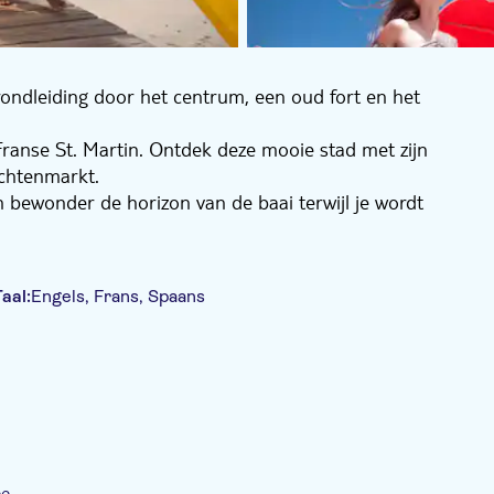
ndleiding door het centrum, een oud fort en het
ranse St. Martin. Ontdek deze mooie stad met zijn
achtenmarkt.
n bewonder de horizon van de baai terwijl je wordt
tijd door met het bezoeken van lokale musea, winkelen
itzicht op de zee en het heldere water te
aal:
Engels, Frans, Spaans
banketbakkerij en distilleerderij om een lokaal ijsje of
Hotel pick-up
ee