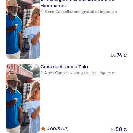
Resort & Aqua Park
Hammamet
Nozha Beach Resort & Spa
4-8 ore
·
Cancellazione gratuita
·
Lingue: en
Houda Yasmine Hammamet
Golden Tulip President
One Resort Premium
74
€
Da:
Blue Marine Hammamet
Cena spettacolo Zulu
Résidence Diar Lemdina
2-4 ore
·
Cancellazione gratuita
·
Lingue: en
Le Khalife
Hammamet Garden
African Queen Hammamet
Zodiac
Marina Palace
4,09
/5
(47)
56
€
Da: