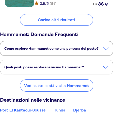
3,9
/5
(64)
36
€
Da:
Carica altri risultati
Hammamet: Domande Frequenti
Come esploro Hammamet come una persona del posto?
Queste esperienze TUI Musement sono guidate da esperti del posto
e ricche di spunti locali:
Quali posti posso esplorare vicino Hammamet?
Tour di due giorni nel Sahara tunisino alla scoperta dei luoghi di ripresa dei film di Hollywood
Tour dell'antica Cartagine e di Sidi Bou Said con pranzo incluso
Ecco alcuni dei nostri posti preferiti da visitare vicino Hammamet:
Visita guidata dei villaggi montani dell'Atlante tunisino da Hammamet
Visita della Città Santa di Kairouan e di El Jem da Hammamet
Port El Kantaoui-Sousse
Tunisi
Djerba
Pantelleria
Vedi tutte le attività a Hammamet
Mazara del Vallo
Destinazioni nelle vicinanze
Port El Kantaoui-Sousse
Tunisi
Djerba