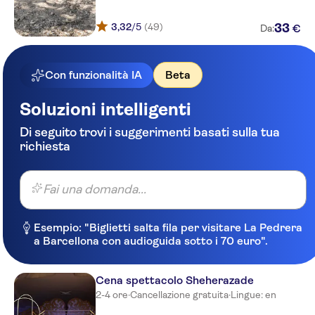
Les Colombes Hammamet
3,32
/5
(49)
33
€
Da:
Hammamet Serail
Yasmine Beach
Con funzionalità IA
Beta
L' Atrium
Soluzioni intelligenti
CHICH KHAN
Di seguito trovi i suggerimenti basati sulla tua
richiesta
Residence Le Corail
Khayam Garden Beach Resort
& Spa
Fai una domanda...
El Mouradi El Menzah
Esempio: "Biglietti salta fila per visitare La Pedrera
Mechmoum
a Barcellona con audioguida sotto i 70 euro".
Green Golf
Cena spettacolo Sheherazade
Residence Mehari
2-4 ore
·
Cancellazione gratuita
·
Lingue: en