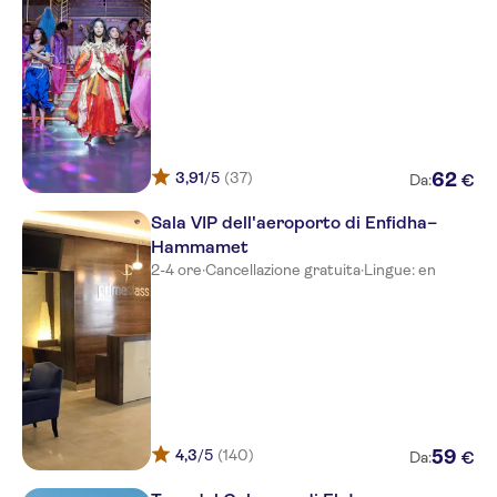
Hasdrubal Thalassa and Spa
Hawaii beach
Magic hotels Palm Beach
Hammamet
Dessole Le Hammamet Hotel
3,91
/5
(37)
62
€
Da:
TUNISIA LODGE HAMMAMET
Sala VIP dell'aeroporto di Enfidha–
Les Pyramides
Hammamet
2-4 ore
·
Cancellazione gratuita
·
Lingue: en
Movie Gate Miramar Hotel
La Playa Hotel Club
Caribbean World Sun Garden
La Residence Hammamet
Byzance Hotel
4,3
/5
(140)
59
€
Da:
Africa Jade