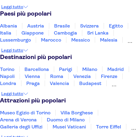
Leggi tutto
Paesi più popolari
Albania
Austria
Brasile
Svizzera
Egitto
Italia
Giappone
Cambogia
Sri Lanka
Lussemburgo
Marocco
Messico
Malesia
Norvegia
Oman
Slovenia
Thailandia
Leggi tutto
Tunisia
Turchia
Vietnam
Destinazioni più popolari
Torino
Barcellona
Parigi
Milano
Madrid
Napoli
Vienna
Roma
Venezia
Firenze
Londra
Praga
Valencia
Budapest
Verona
Lisbona
Bologna
Malta
Genova
Leggi tutto
Palermo
Attrazioni più popolari
Museo Egizio di Torino
Villa Borghese
Arena di Verona
Duomo di Milano
Galleria degli Uffizi
Musei Vaticani
Torre Eiffel
Colosseo
Cappella Sistina
Museo del Louvre