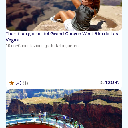
Excalibur
Polo Towers
Park MGM (formerly Monte Carlo)
Tour di un giorno del Grand Canyon West Rim da Las
Fairfield Inn Las Vegas Airport
Vegas
10 ore
·
Cancellazione gratuita
·
Lingue: en
Luxor
Hooters
Vdara Hotel and Spa At Citycenter
Golden Nugget
120
€
Da:
5
/5
(1)
Fairfield Inn and Suites Las Vegas
South
Americas Best Value Inn
Hard Rock Hotel