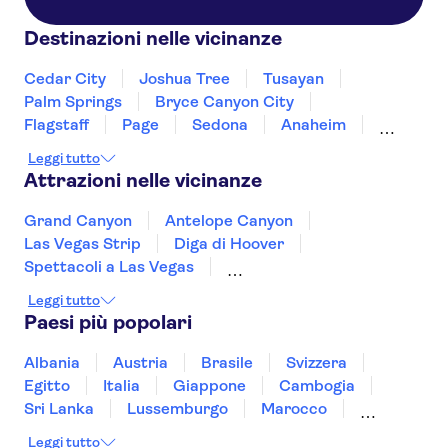
Carriage House
Destinazioni nelle vicinanze
Renaissance Las Vegas Hotel
Cedar City
Joshua Tree
Tusayan
Hilton Garden Inn
Palm Springs
Bryce Canyon City
Flagstaff
Page
Sedona
Anaheim
Palms
Los Angeles
Nevada
Santa Monica
Leggi tutto
Motel 6 Downtown
Fresno
Yosemite
Attrazioni nelle vicinanze
Courtyard Las Vegas South
Grand Canyon
Antelope Canyon
Las Vegas Strip
Diga di Hoover
Binions
Spettacoli a Las Vegas
Bluegreen Club 36
Madame Tussauds Las Vegas
Leggi tutto
SUMMIT One Vanderbilt
Broadway
Paesi più popolari
Trump Tower
Statua della Libertà
Top of the Rock
Intrepid Museum
Planet Hollywood Hotel & Casino
Albania
Austria
Brasile
Svizzera
Memoriale e museo dell'11 settembre
Egitto
Italia
Giappone
Cambogia
Motel 6
Museo Americano di Storia Naturale
Sri Lanka
Lussemburgo
Marocco
Museum of Modern Art (MoMA)
Messico
Malesia
Norvegia
Oman
Tahiti Village
Leggi tutto