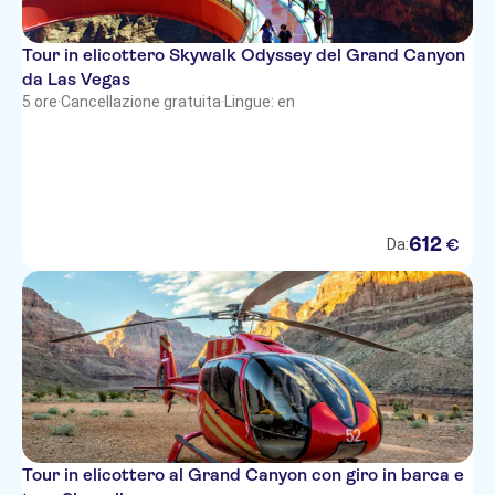
Allure
Club De Soleil
Tour in elicottero Skywalk Odyssey del Grand Canyon
da Las Vegas
Four Seasons
5 ore
·
Cancellazione gratuita
·
Lingue: en
Jockey Club
WorldMark Las Vegas Spencer
Street
Crestwood Suites Las Vegas
612
€
Da:
Travelodge South Strip
Waldorf Astoria (formerly
Mandarin Oriental)
Orleans
Westgate Flamingo Bay
Mandalay Bay
Tour in elicottero al Grand Canyon con giro in barca e