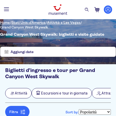
Home
/
Stati Uniti d'America
/
Attività a Las Vegas
/
Grand Canyon West Skywalk
Grand Canyon West Skywalk: biglietti e visite guidate
Mostra
Elimina
6
filtri
risultati
Aggiungi date
Biglietti d'ingresso e tour per Grand
Filtri
Filtra per prezzo (Adulto)
Canyon West Skywalk
Hotel pickup
Opzioni biglietto
Cancellazione gratuita
Filtra per categorie
Min
€
Max
€
Attività
Escursioni e tour in giornata
Attrazion
Conferma istantanea
Attività
NO-PICKUP
Lingua dell'attività
Voucher elettronico
Inglese
Attività all'aperto
Escursioni e tour in giornata
Visita guidata
Riviera
Tedesco
Filtra
Natura
Sort by:
Pasti inclusi
Attrazioni e tour guidati
Attività aeree
Storia e cultura
Spagnolo