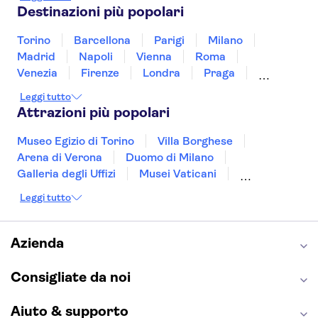
Empire State Building
Slovenia
Thailandia
Tunisia
Turchia
Destinazioni più popolari
New York New York
Vietnam
Torino
Barcellona
Parigi
Milano
Gold Coast
Madrid
Napoli
Vienna
Roma
WorldMark Las Vegas
Venezia
Firenze
Londra
Praga
Valencia
Verona
Budapest
Lisbona
Leggi tutto
Rio
Bologna
Malta
Genova
Palermo
Attrazioni più popolari
Venetian
Museo Egizio di Torino
Villa Borghese
Cancun Resort
Arena di Verona
Duomo di Milano
Galleria degli Uffizi
Musei Vaticani
Paris
Torre Eiffel
Colosseo
Cappella Sistina
Leggi tutto
Museo del Louvre
Reggia di Caserta
Circus Circus
Teatro alla Scala
Sagrada Familia
Fremont
Pantheon
Giardino di Boboli
Torre di Pisa
Azienda
Foro Romano
Etna
Casa Batlló
WorldMark Las Vegas Tropicana
Napoli Sotterranea
Consigliate da noi
Hilton Grand Vacations Club on
the Las Vegas Strip
Aiuto & supporto