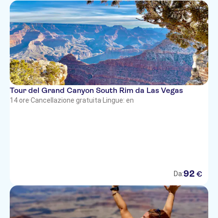
Desert Rose Resort
Hilton Grand Vacation Club on the
Las Vegas Strip
Hilton Grand Vacation Club at the
Flamingo
Palms Place
Tour del Grand Canyon South Rim da Las Vegas
14 ore
·
Cancellazione gratuita
·
Lingue: en
Embassy Suites Convention
Center
Super 8
Atrium Suites Hotel
MGM Grand
92
€
Da:
Clarion Hotel & Suites
Candlewood Suites