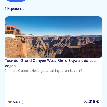
Giro in elicottero
Imperdibili
Ballys
Tour a piedi
Turismo e tradizioni
Francese
6 Esperienze
Italiano
El Cortez
Giapponese
Portoghese
Elara (formally the PH Towers by
Arabo
Westgate)
Hebrew
Olandese
Cosmopolitan of Las Vegas
Park Towers Hughes Ctr
LINQ Hotel and Casino
Tour del Grand Canyon West Rim e Skywalk da Las
Marriott Grand Chateau
Vegas
Holiday Inn Express - LV South
9-11 ore
·
Cancellazione gratuita
·
Lingue: en, it, es +6
Plaza
Hyatt Place
Aztec Inn
218
€
Da:
5
/5
(1)
Flamingo