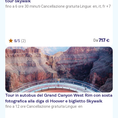
tour Skywalk
Stratosphere
fino a 6 ore 30 minuti
·
Cancellazione gratuita
·
Lingue: en, it, fr +7
Mirage
M Resort Spa Casino
Desert Paradise Resort
717
€
Da:
5
/5
(2)
SLS Las Vegas Hotel & Casino
On the Vegas Boulevard Hotel
(formally the Econolodge)
Platinum Hotel
Tropicana
Caesars Palace
Tour in autobus del Grand Canyon West Rim con sosta
Hampton Inn Tropicana
fotografica alla diga di Hoover e biglietto Skywalk
Alexis Park Resort Hotel
fino a 12 ore
·
Cancellazione gratuita
·
Lingue: en
Panarama Towers