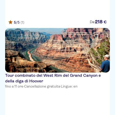
218
€
Da:
5
/5
(1)
Tour combinato del West Rim del Grand Canyon e
della diga di Hoover
fino a 11 ore
·
Cancellazione gratuita
·
Lingue: en