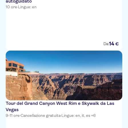
autoguidato
10 ore
·
Lingue: en
14
€
Da:
Tour del Grand Canyon West Rim e Skywalk da Las
Vegas
9-11 ore
·
Cancellazione gratuita
·
Lingue: en, it, es +6