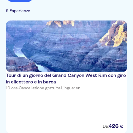
Pasti inclusi
Storia e cultura
Natura
Attività in città
Francese
Visita guidata
Imperdibili
Turismo e tradizioni
9 Esperienze
Crociere
Italiano
Tour privato
Giapponese
Portoghese
Olandese
Cinese
Arabo
Tour di un giorno del Grand Canyon West Rim con giro
in elicottero e in barca
10 ore
·
Cancellazione gratuita
·
Lingue: en
426
€
Da: