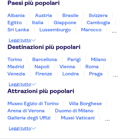
Paesi più popolari
Statua della Libertà
Top of the Rock
Intrepid Museum
Albania
Austria
Brasile
Svizzera
Memoriale e museo dell'11 settembre
Egitto
Italia
Giappone
Cambogia
Museo Americano di Storia Naturale
Sri Lanka
Lussemburgo
Marocco
Museum of Modern Art (MoMA)
Messico
Malesia
Norvegia
Oman
Leggi tutto
Empire State Building
Slovenia
Thailandia
Tunisia
Turchia
Destinazioni più popolari
Vietnam
Torino
Barcellona
Parigi
Milano
Madrid
Napoli
Vienna
Roma
Venezia
Firenze
Londra
Praga
Valencia
Budapest
Verona
Lisbona
Leggi tutto
Bologna
Malta
Genova
Palermo
Attrazioni più popolari
Museo Egizio di Torino
Villa Borghese
Arena di Verona
Duomo di Milano
Galleria degli Uffizi
Musei Vaticani
Torre Eiffel
Colosseo
Cappella Sistina
Leggi tutto
Museo del Louvre
Reggia di Caserta