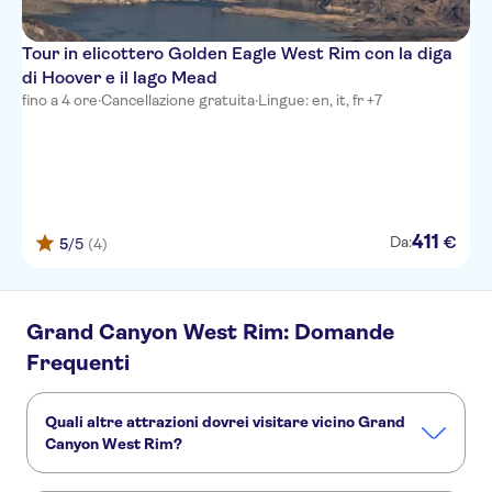
Tour in elicottero Golden Eagle West Rim con la diga
di Hoover e il lago Mead
fino a 4 ore
·
Cancellazione gratuita
·
Lingue: en, it, fr +7
411
€
Da:
5
/5
(4)
Grand Canyon West Rim: Domande
Frequenti
Quali altre attrazioni dovrei visitare vicino Grand
Canyon West Rim?
Ecco altre attrazioni da non perdere a Grand Canyon West