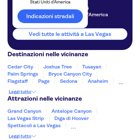
Stati Uniti d'America
Las Vegas
Stati Uniti d'America
Indicazioni stradali
Vedi tutte le attività a Las Vegas
Destinazioni nelle vicinanze
Cedar City
Joshua Tree
Tusayan
Palm Springs
Bryce Canyon City
Flagstaff
Page
Sedona
Anaheim
Los Angeles
Nevada
Santa Monica
Leggi tutto
Fresno
Yosemite
Attrazioni nelle vicinanze
Grand Canyon
Antelope Canyon
Las Vegas Strip
Diga di Hoover
Spettacoli a Las Vegas
High Roller Ferris Wheel
Leggi tutto
SUMMIT One Vanderbilt
Broadway