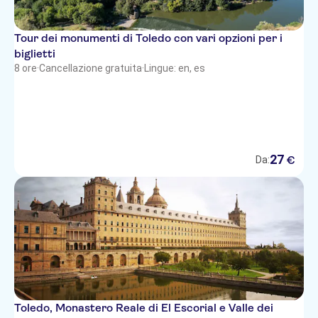
Tour dei monumenti di Toledo con vari opzioni per i
biglietti
8 ore
·
Cancellazione gratuita
·
Lingue: en, es
27
€
Da:
Toledo, Monastero Reale di El Escorial e Valle dei