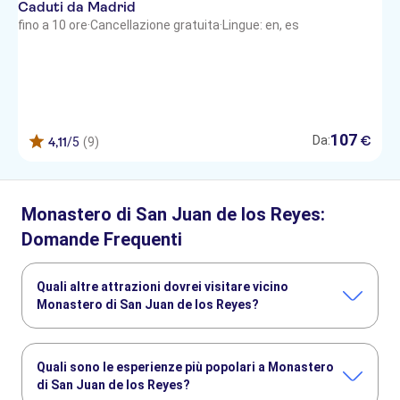
Caduti da Madrid
fino a 10 ore
·
Cancellazione gratuita
·
Lingue: en, es
107
€
Da:
4,11
/5
(9)
Monastero di San Juan de los Reyes:
Domande Frequenti
Quali altre attrazioni dovrei visitare vicino
Monastero di San Juan de los Reyes?
Ecco altre attrazioni da non perdere a Monastero di San
Juan de los Reyes:
Quali sono le esperienze più popolari a Monastero
Cattedrale di Toledo
Puy du Fou España
di San Juan de los Reyes?
Chiesa di Santo Tomé
Sinagoga di Santa María la Blanca