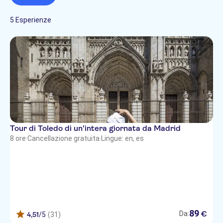
Local touch
Subject expert guide
5 Esperienze
Salta la coda
Tour di Toledo di un'intera giornata da Madrid
8 ore
·
Cancellazione gratuita
·
Lingue: en, es
89
€
Da:
4,51
/5
(31)