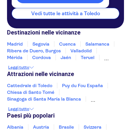
Vedi tutte le attività a Toledo
Destinazioni nelle vicinanze
Madrid
Segovia
Cuenca
Salamanca
Ribera de Duero, Burgos
Valladolid
Mérida
Cordova
Jaén
Teruel
Burgos
Granada
Valencia
Haro, La Rioja
Leggi tutto
Attrazioni nelle vicinanze
Cattedrale di Toledo
Puy du Fou España
Chiesa di Santo Tomé
Sinagoga di Santa María la Blanca
Monastero di San Juan de los Reyes
Leggi tutto
Park Güell
Picasso Museum Málaga
Paesi più popolari
Paseo del Arte
Museo Reina Sofía
Sagrada Familia
Aquarium di Barcellona
Albania
Austria
Brasile
Svizzera