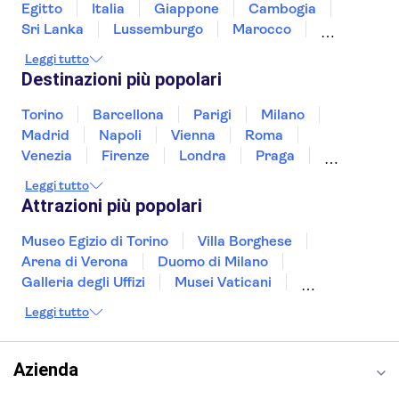
Stadio Santiago Bernabéu
Casa Vicens
Egitto
Italia
Giappone
Cambogia
Alhambra
Casa Batlló
Sri Lanka
Lussemburgo
Marocco
Messico
Malesia
Norvegia
Oman
Leggi tutto
Slovenia
Thailandia
Tunisia
Turchia
Destinazioni più popolari
Vietnam
Torino
Barcellona
Parigi
Milano
Madrid
Napoli
Vienna
Roma
Venezia
Firenze
Londra
Praga
Valencia
Verona
Budapest
Lisbona
Leggi tutto
Bologna
Malta
Genova
Palermo
Attrazioni più popolari
Museo Egizio di Torino
Villa Borghese
Arena di Verona
Duomo di Milano
Galleria degli Uffizi
Musei Vaticani
Torre Eiffel
Colosseo
Cappella Sistina
Leggi tutto
Museo del Louvre
Reggia di Caserta
Teatro alla Scala
Sagrada Familia
Pantheon
Giardino di Boboli
Torre di Pisa
Azienda
Foro Romano
Etna
Casa Batlló