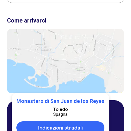
Queste sono le attività più amate a Monastero di San Juan
de los Reyes:
Come arrivarci
Tour di Toledo di un'intera giornata da Madrid
Visita guidata di Toledo, Segovia e Ávila da Madrid
Gita di un'intera giornata a Toledo con ingresso ai monumenti
Tour dei monumenti di Toledo con vari opzioni per i biglietti
Toledo, Monastero Reale di El Escorial e Valle dei Caduti da Madrid
Monastero di San Juan de los Reyes
Toledo
Spagna
Toledo
Spagna
Indicazioni stradali