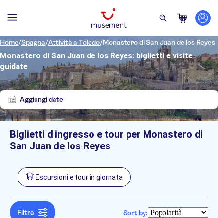
Home
/
Spagna
/
Attività a Toledo
/
Monastero di San Juan de los Reyes
Monastero di San Juan de los Reyes: biglietti e visite
guidate
Mostra
Elimina
5
filtri
risultati
Aggiungi date
Biglietti d'ingresso e tour per Monastero di
Filtri
Filtra per prezzo (Adulto)
San Juan de los Reyes
Hotel pickup
Opzioni biglietto
Cancellazione gratuita
Filtra per categorie
Min
€
Max
€
Escursioni e tour in giornata
Conferma istantanea
Escursioni e tour in giornata
NO-PICKUP
Lingua dell'attività
Visita guidata
Inglese
Storia e cultura
Voucher elettronico
Spagnolo
Filtra
Imperdibili
Sort by:
Ingresso incluso