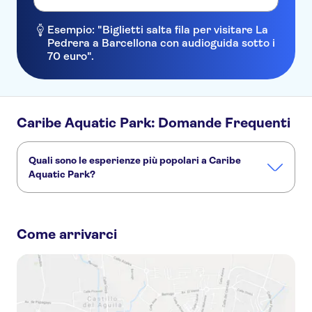
Esempio: "Biglietti salta fila per visitare La
Pedrera a Barcellona con audioguida sotto i
70 euro".
Caribe Aquatic Park: Domande Frequenti
Quali sono le esperienze più popolari a Caribe
Aquatic Park?
Queste sono le attività più amate a Caribe Aquatic Park:
PortAventura, Ferrari Land, Parco Acquatico Caribe Biglietto di 2 e 3 giorni
Come arrivarci
Parco acquatico Caribe di giorno e PortAventura di notte: pacchetto combinato di 1 giorno
Biglietti per il parco acquatico PortAventura Caribe
Escursione di un giorno al parco acquatico PortAventura Caribe da Barcellona