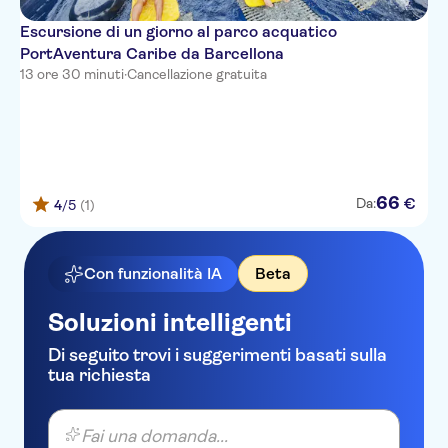
Escursione di un giorno al parco acquatico
PortAventura Caribe da Barcellona
13 ore 30 minuti
·
Cancellazione gratuita
66
€
Da:
4
/5
(1)
Con funzionalità IA
Beta
Soluzioni intelligenti
Di seguito trovi i suggerimenti basati sulla
tua richiesta
Fai una domanda...