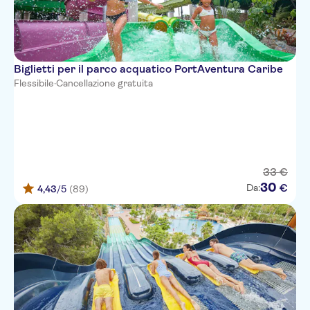
Biglietti per il parco acquatico PortAventura Caribe
Flessibile
·
Cancellazione gratuita
33
€
30
€
Da:
4,43
/5
(89)