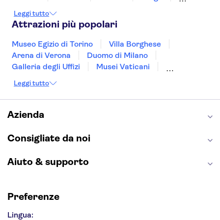
Valencia
Budapest
Verona
Lisbona
Leggi tutto
Bologna
Malta
Genova
Palermo
Attrazioni più popolari
Museo Egizio di Torino
Villa Borghese
Arena di Verona
Duomo di Milano
Galleria degli Uffizi
Musei Vaticani
Torre Eiffel
Colosseo
Cappella Sistina
Leggi tutto
Museo del Louvre
Reggia di Caserta
Teatro alla Scala
Sagrada Familia
Pantheon
Giardino di Boboli
Torre di Pisa
Azienda
Foro Romano
Etna
Casa Batlló
Napoli Sotterranea
Consigliate da noi
Aiuto & supporto
Preferenze
Lingua: