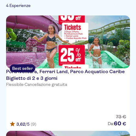
Imperdibili
4 Esperienze
Best seller
PortAventura, Ferrari Land, Parco Acquatico Caribe
Biglietto di 2 e 3 giorni
Flessibile
·
Cancellazione gratuita
73
€
60
€
Da:
3,62
/5
(9)