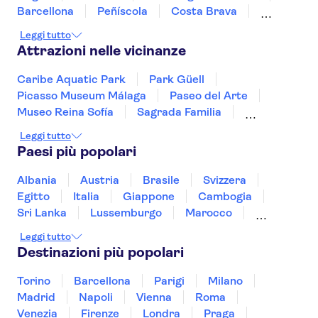
Barcellona
Peñíscola
Costa Brava
Castellón
Lloret de Mar
Tossa de Mar
Leggi tutto
Girona
Sant Feliu de Guíxols
Attrazioni nelle vicinanze
Caribe Aquatic Park
Park Güell
Picasso Museum Málaga
Paseo del Arte
Museo Reina Sofía
Sagrada Familia
Aquarium di Barcellona
Leggi tutto
Stadio Santiago Bernabéu
Casa Vicens
Paesi più popolari
Alhambra
Casa Batlló
Montjuïc
Museo del Prado
Museo Picasso
Casa Milà
Albania
Austria
Brasile
Svizzera
Egitto
Italia
Giappone
Cambogia
Sri Lanka
Lussemburgo
Marocco
Messico
Malesia
Norvegia
Oman
Leggi tutto
Slovenia
Thailandia
Tunisia
Turchia
Destinazioni più popolari
Vietnam
Torino
Barcellona
Parigi
Milano
Madrid
Napoli
Vienna
Roma
Venezia
Firenze
Londra
Praga