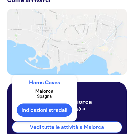
Come arrivarci
Alcudia Beach
Cala Ratjada
Hams Caves
Maiorca
Spagna
Maiorca
Spagna
Indicazioni stradali
Vedi tutte le attività a Maiorca