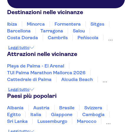
Destinazioni nelle vicinanze
Ibiza
Minorca
Formentera
Sitges
Barcellona
Tarragona
Salou
Costa Dorada
Cambrils
Peñíscola
Sant Cugat del Vallès
Deltebre
Leggi tutto
Costa Brava
Jávea
Attrazioni nelle vicinanze
Playa de Palma - El Arenal
TUI Palma Marathon Mallorca 2026
Cattedrale di Palma
Alcudia Beach
Cala Ratjada
Hams Caves
Park Güell
Leggi tutto
Picasso Museum Málaga
Paseo del Arte
Paesi più popolari
Museo Reina Sofía
Sagrada Familia
Aquarium di Barcellona
Albania
Austria
Brasile
Svizzera
Stadio Santiago Bernabéu
Casa Vicens
Egitto
Italia
Giappone
Cambogia
Alhambra
Sri Lanka
Lussemburgo
Marocco
Messico
Malesia
Norvegia
Oman
Leggi tutto