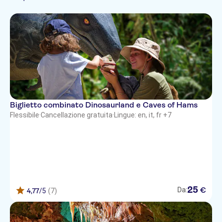
Spagnolo
Francese
Italiano
Norwegian
Portoghese
Russo
Cinese
Biglietto combinato Dinosaurland e Caves of Hams
Flessibile
·
Cancellazione gratuita
·
Lingue: en, it, fr +7
25
€
Da:
4,77
/5
(7)