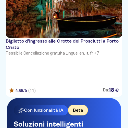
Biglietto d'ingresso alle Grotte dei Prosciutti a Porto
Cristo
Flessibile
·
Cancellazione gratuita
·
Lingue: en, it, fr +7
18
€
Da:
4,55
/5
(11)
Con funzionalità IA
Beta
Soluzioni intelligenti