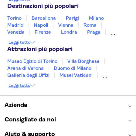
Slovenia
Thailandia
Tunisia
Turchia
Destinazioni più popolari
Vietnam
Torino
Barcellona
Parigi
Milano
Madrid
Napoli
Vienna
Roma
Venezia
Firenze
Londra
Praga
Valencia
Verona
Budapest
Lisbona
Leggi tutto
Bologna
Malta
Genova
Palermo
Attrazioni più popolari
Museo Egizio di Torino
Villa Borghese
Arena di Verona
Duomo di Milano
Galleria degli Uffizi
Musei Vaticani
Torre Eiffel
Colosseo
Cappella Sistina
Leggi tutto
Museo del Louvre
Reggia di Caserta
Teatro alla Scala
Sagrada Familia
Pantheon
Giardino di Boboli
Torre di Pisa
Azienda
Foro Romano
Etna
Casa Batlló
Napoli Sotterranea
Consigliate da noi
Aiuto & supporto