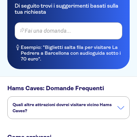
Di seguito trovi i suggerimenti basati sulla
tua richiesta
Fai una domanda...
Esempio: "Biglietti salta fila per visitare La
Pedrera a Barcellona con audioguida sotto i
70 euro".
Hams Caves: Domande Frequenti
Quali altre attrazioni dovrei visitare vicino Hams
Caves?
Ecco altre attrazioni da non perdere a Hams Caves:
Playa de Palma - El Arenal
TUI Palma Marathon Mallorca 2026
Cattedrale di Palma