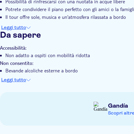
Possibilità di rinfrescarsi con una nuotata in acque libere
Potrete condividere il piano perfetto con gli amici o la famigl
Il tour offre sole, musica e un'atmosfera rilassata a bordo
Leggi tutto
Da sapere
Accessibilità:
Non adatto a ospiti con mobilità ridotta
Non consentito:
Bevande alcoliche esterne a bordo
Da sapere in anticipo:
Leggi tutto
Soggetto alle condizioni meteo e del mare
I bambini devono essere accompagnati da un adulto
Il personale a bordo parla spagnolo
Gandía
Ricordate di portare con voi:
Scopri altr
Costume da bagno
Asciugamano
Protezione solare