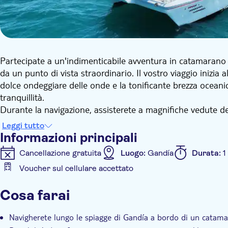
Partecipate a un'indimenticabile avventura in catamarano 
da un punto di vista straordinario. Il vostro viaggio inizia 
dolce ondeggiare delle onde e la tonificante brezza oceanic
tranquillità.
Durante la navigazione, assisterete a magnifiche vedute de
prevede una sosta in mare aperto per una nuotata rinfre
Leggi tutto
viene offerta una bevanda gratuita per migliorare il vostro
Informazioni principali
l'atmosfera rilassata danno il tono giusto.
Cancellazione gratuita
Luogo:
Gandía
Durata:
1
Questa esperienza è perfetta per amici, coppie o famiglie c
Voucher sul cellulare accettato
creare ricordi indimenticabili sull'acqua.
Informazioni aggiuntive
Cosa farai
Conferma istantanea
Navigherete lungo le spiagge di Gandía a bordo di un catama