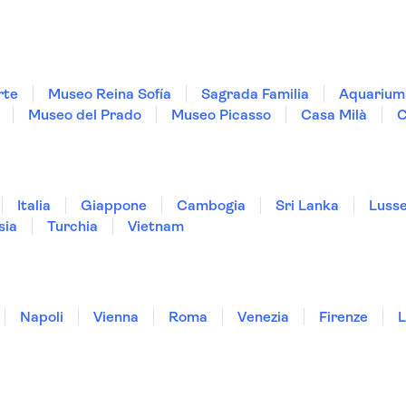
rte
Museo Reina Sofía
Sagrada Familia
Aquarium 
Museo del Prado
Museo Picasso
Casa Milà
C
Italia
Giappone
Cambogia
Sri Lanka
Luss
sia
Turchia
Vietnam
Napoli
Vienna
Roma
Venezia
Firenze
L