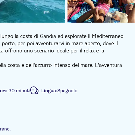
lungo la costa di Gandía ed esplorate il Mediterraneo
al porto, per poi avventurarvi in mare aperto, dove il
a offrono uno scenario ideale per il relax e la
lla costa e dell'azzurro intenso del mare. L'avventura
scante in un ambiente sereno e panoramico. A bordo
 divertimento, mentre la musica rilassante e
 ora 30 minuti
Lingua:
Spagnolo
he desiderano crogiolarsi al sole, godersi l'oceano e
rano.