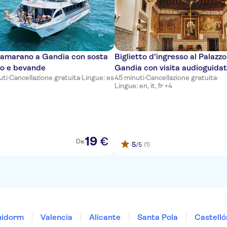
tamarano a Gandia con sosta
Biglietto d'ingresso al Palazz
no e bevande
Gandia con visita audioguida
uti
·
Cancellazione gratuita
·
Lingue: es
45 minuti
·
Cancellazione gratuita
·
Lingue: en, it, fr +4
19
€
Da:
5
(1)
/5
nidorm
Valencia
Alicante
Santa Pola
Castelló