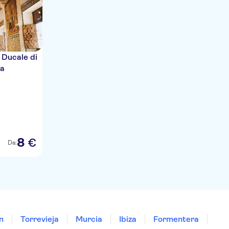
o Ducale di
ta
8
€
Da:
n
Torrevieja
Murcia
Ibiza
Formentera