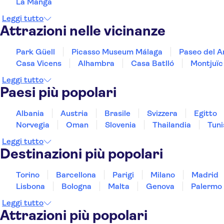
La Manga
Leggi tutto
Attrazioni nelle vicinanze
Park Güell
Picasso Museum Málaga
Paseo del A
Casa Vicens
Alhambra
Casa Batlló
Montjuïc
Leggi tutto
Paesi più popolari
Albania
Austria
Brasile
Svizzera
Egitto
Norvegia
Oman
Slovenia
Thailandia
Tuni
Leggi tutto
Destinazioni più popolari
Torino
Barcellona
Parigi
Milano
Madrid
Lisbona
Bologna
Malta
Genova
Palermo
Leggi tutto
Attrazioni più popolari