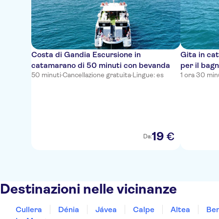
Costa di Gandia Escursione in
Gita in ca
catamarano di 50 minuti con bevanda
per il bag
50 minuti
·
Cancellazione gratuita
·
Lingue: es
1 ora 30 min
19
€
Da:
Destinazioni nelle vicinanze
Cullera
Dénia
Jávea
Calpe
Altea
Be