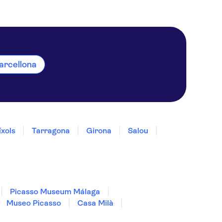
Barcellona
íxols
Tarragona
Girona
Salou
Picasso Museum Málaga
Museo Picasso
Casa Milà