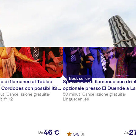
ze
Best seller
o di flamenco al Tablao
Spettacolo di flamenco con drin
Cordobes con possibilità
opzionale presso El Duende a La
nuti
·
Cancellazione gratuita
·
50 minuti
·
Cancellazione gratuita
·
ivo o cena
Rambla Barcelona
t, fr +2
Lingue: en, es
46
2
€
Da:
Da:
5
(1)
/5