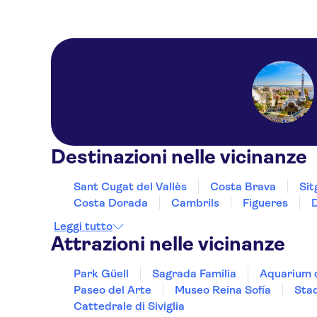
Destinazioni nelle vicinanze
Sant Cugat del Vallès
Costa Brava
Sit
Costa Dorada
Cambrils
Figueres
Leggi tutto
Attrazioni nelle vicinanze
Park Güell
Sagrada Familia
Aquarium d
Paseo del Arte
Museo Reina Sofía
Sta
Cattedrale di Siviglia