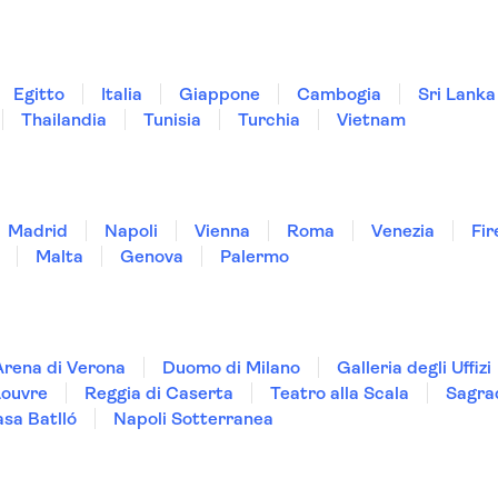
Egitto
Italia
Giappone
Cambogia
Sri Lanka
Thailandia
Tunisia
Turchia
Vietnam
Madrid
Napoli
Vienna
Roma
Venezia
Fir
Malta
Genova
Palermo
Arena di Verona
Duomo di Milano
Galleria degli Uffizi
Louvre
Reggia di Caserta
Teatro alla Scala
Sagra
sa Batlló
Napoli Sotterranea