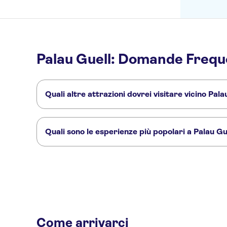
Palau Guell: Domande Frequ
Quali altre attrazioni dovrei visitare vicino Pala
Ecco altre attrazioni da non perdere a Palau Guell:
Park Güell
Sagrada Familia
Aquarium di Barcellona
Casa 
Quali sono le esperienze più popolari a Palau Gu
Queste sono le attività più amate a Palau Guell:
Spettacolo di flamenco al Tablao Flamenco Cordobes con possibili
GoCar Barcellona: alla scoperta di Gaudí
Come arrivarci