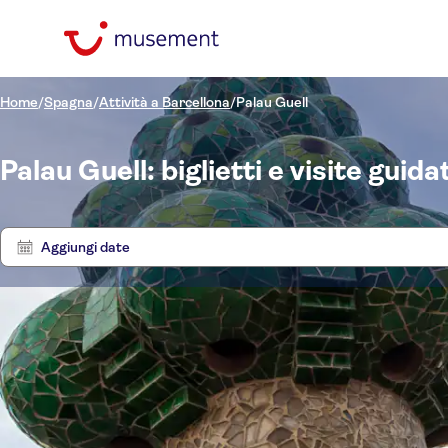
Home
/
Spagna
/
Attività a Barcellona
/
Palau Guell
Palau Guell: biglietti e visite guida
Aggiungi date
Filtra per prezzo
Biglie
(Adulto)
Hotel pickup
Opzioni biglietto
Big
Conferma istantanea
Filtra per categorie
€
€
Min
Max