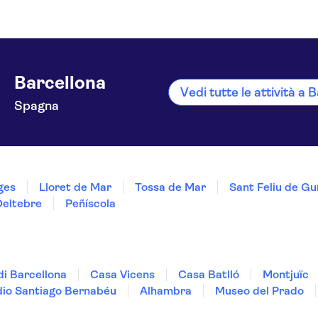
Barcellona
Vedi tutte le attività a 
Spagna
ges
Lloret de Mar
Tossa de Mar
Sant Feliu de Gu
Deltebre
Peñíscola
i Barcellona
Casa Vicens
Casa Batlló
Montjuïc
dio Santiago Bernabéu
Alhambra
Museo del Prado