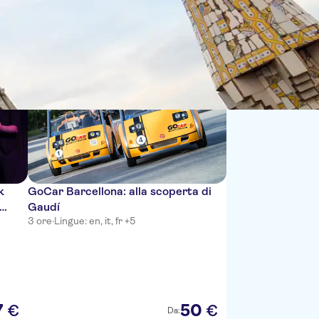
Sort by:
k
GoCar Barcellona: alla scoperta di
Gaudí
3 ore
·
Lingue: en, it, fr +5
7
50
€
€
Da: