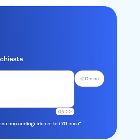
ichiesta
Cerca
0
/500
lona con audioguida sotto i 70 euro".