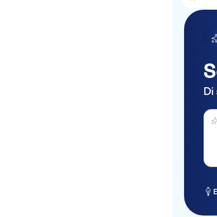
S
Di
Fai 
E