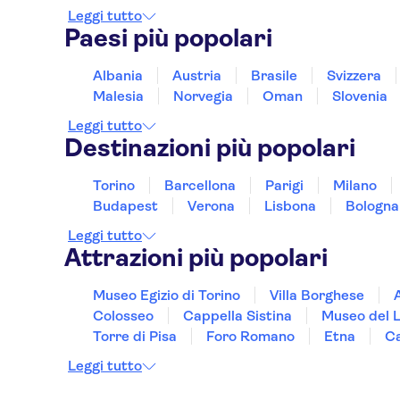
Leggi tutto
Paesi più popolari
Albania
Austria
Brasile
Svizzera
Malesia
Norvegia
Oman
Slovenia
Leggi tutto
Destinazioni più popolari
Torino
Barcellona
Parigi
Milano
Budapest
Verona
Lisbona
Bologna
Leggi tutto
Attrazioni più popolari
Museo Egizio di Torino
Villa Borghese
Colosseo
Cappella Sistina
Museo del 
Torre di Pisa
Foro Romano
Etna
Ca
Leggi tutto