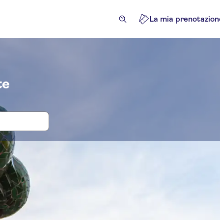
La mia prenotazion
te
tti d'ingresso e tour per Palau Guell
lietti ed eventi
Attrazioni e tour guidati