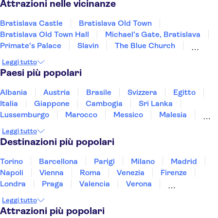
Attrazioni nelle vicinanze
Bratislava Castle
Bratislava Old Town
Bratislava Old Town Hall
Michael's Gate, Bratislava
Primate's Palace
Slavin
The Blue Church
St Martin's Cathedral
Multium Gallery
Leggi tutto
Devin Castle
UFO Observation Deck
Paesi più popolari
Albania
Austria
Brasile
Svizzera
Egitto
Italia
Giappone
Cambogia
Sri Lanka
Lussemburgo
Marocco
Messico
Malesia
Norvegia
Oman
Slovenia
Thailandia
Leggi tutto
Tunisia
Turchia
Vietnam
Destinazioni più popolari
Torino
Barcellona
Parigi
Milano
Madrid
Napoli
Vienna
Roma
Venezia
Firenze
Londra
Praga
Valencia
Verona
Budapest
Lisbona
Bologna
Malta
Leggi tutto
Genova
Palermo
Attrazioni più popolari