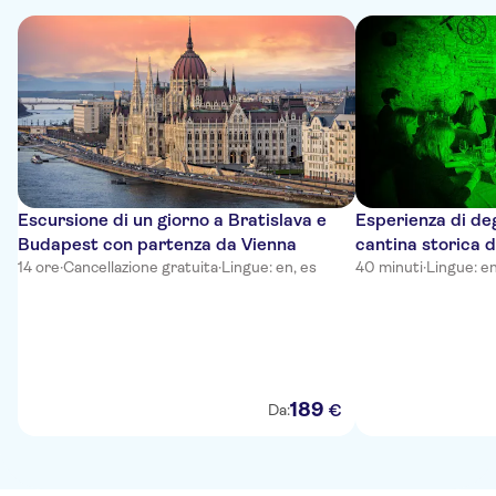
Escursione di un giorno a Bratislava e
Esperienza di deg
Budapest con partenza da Vienna
cantina storica d
14 ore
·
Cancellazione gratuita
·
Lingue: en, es
40 minuti
·
Lingue: e
189
€
Da: