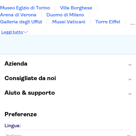
Museo Egizio di Torino
Villa Borghese
Arena di Verona
Duomo di Milano
Galleria degli Uffizi
Musei Vaticani
Torre Eiffel
Colosseo
Cappella Sistina
Museo del Louvre
Leggi tutto
Reggia di Caserta
Teatro alla Scala
Sagrada Familia
Pantheon
Giardino di Boboli
Torre di Pisa
Foro Romano
Etna
Casa Batlló
Napoli Sotterranea
Azienda
Consigliate da noi
Aiuto & supporto
Preferenze
Lingua: