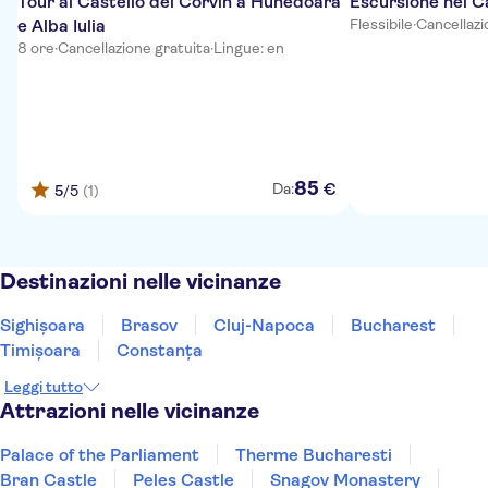
Tour al Castello dei Corvin a Hunedoara
Escursione nei C
e Alba Iulia
Flessibile
·
Cancellazi
8 ore
·
Cancellazione gratuita
·
Lingue: en
85
€
Da:
5
/5
(1)
Destinazioni nelle vicinanze
Sighișoara
Brasov
Cluj-Napoca
Bucharest
Timișoara
Constanţa
Leggi tutto
Attrazioni nelle vicinanze
Palace of the Parliament
Therme Bucharesti
Bran Castle
Peles Castle
Snagov Monastery