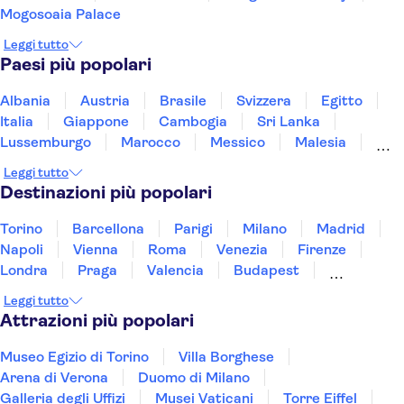
Mogosoaia Palace
Leggi tutto
Paesi più popolari
Albania
Austria
Brasile
Svizzera
Egitto
Italia
Giappone
Cambogia
Sri Lanka
Lussemburgo
Marocco
Messico
Malesia
Norvegia
Oman
Slovenia
Thailandia
Leggi tutto
Tunisia
Turchia
Vietnam
Destinazioni più popolari
Torino
Barcellona
Parigi
Milano
Madrid
Napoli
Vienna
Roma
Venezia
Firenze
Londra
Praga
Valencia
Budapest
Verona
Lisbona
Bologna
Malta
Genova
Leggi tutto
Palermo
Attrazioni più popolari
Museo Egizio di Torino
Villa Borghese
Arena di Verona
Duomo di Milano
Galleria degli Uffizi
Musei Vaticani
Torre Eiffel