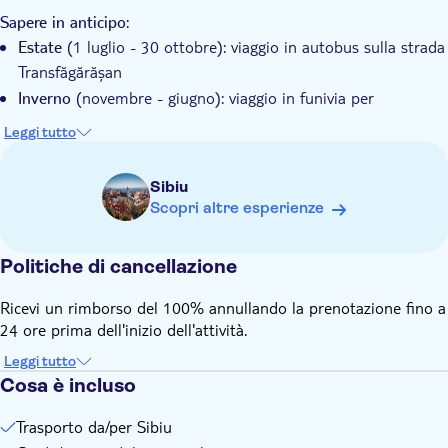
Scopri i primi orologi meccanici della Transilvania, ospitati
Ceaușescu. Questa parte del tuo viaggio promette viste
nella chiesa di Cisnădie
Sapere in anticipo:
mozzafiato e una comprensione più profonda della ricca storia
(1 luglio - 30 ottobre): viaggio in autobus sulla strada
Estate
della Romania.
Transfăgărășan
(novembre - giugno): viaggio in funivia per
Inverno
raggiungere il lago Bâlea e le attrazioni circostanti
Leggi tutto
Per la partenza garantita sono richiesti almeno 2
partecipanti
Sibiu
Scopri altre esperienze
Politiche di cancellazione
Ricevi un rimborso del 100% annullando la prenotazione fino a
24 ore prima dell'inizio dell'attività.
Leggi tutto
Cosa è incluso
Trasporto da/per Sibiu