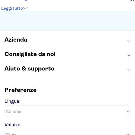
Colosseo
Cappella Sistina
Museo del Louvre
Leggi tutto
Reggia di Caserta
Teatro alla Scala
Sagrada Familia
Pantheon
Giardino di Boboli
Torre di Pisa
Foro Romano
Etna
Casa Batlló
Napoli Sotterranea
Azienda
Consigliate da noi
Aiuto & supporto
Preferenze
Lingua:
Valuta: