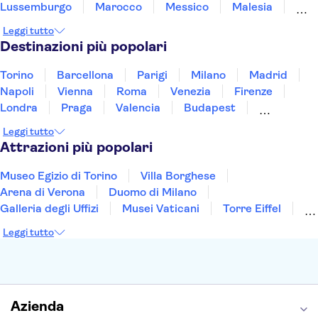
Lussemburgo
Marocco
Messico
Malesia
Norvegia
Oman
Slovenia
Thailandia
Leggi tutto
Tunisia
Turchia
Vietnam
Destinazioni più popolari
Torino
Barcellona
Parigi
Milano
Madrid
Napoli
Vienna
Roma
Venezia
Firenze
Londra
Praga
Valencia
Budapest
Verona
Lisbona
Bologna
Malta
Genova
Leggi tutto
Palermo
Attrazioni più popolari
Museo Egizio di Torino
Villa Borghese
Arena di Verona
Duomo di Milano
Galleria degli Uffizi
Musei Vaticani
Torre Eiffel
Colosseo
Cappella Sistina
Museo del Louvre
Leggi tutto
Reggia di Caserta
Teatro alla Scala
Sagrada Familia
Pantheon
Giardino di Boboli
Torre di Pisa
Foro Romano
Etna
Casa Batlló
Napoli Sotterranea
Azienda