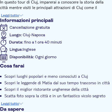
In questo tour di Cluj, imparerai a conoscere la storia della
città mentre visiti le principali attrazioni di Cluj come il
Bastione dei Sarti, il Monumento Matia Corvin, la statua di
Leggi tutto
Mihai Viteazu e altri punti di riferimento.
Informazioni principali
Sei pronto per una divertente passeggiata a Cluj?
Cancellazione gratuita
Trama:
Luogo:
Cluj-Napoca
Un'antica profezia dice che chiunque troverà Il Corvo e lo
libererà scoprirà il tesoro perduto di Cluj.
Durata:
fino a 1 ora 40 minuti
Tuo nonno era una delle poche persone a conoscenza del
Lingua:
Inglese
segreto del Corvo. Prima di morire ti ha lasciato una lettera
Disponibilità:
Ogni giorno
contenente molti suggerimenti, che se risolti ti mostreranno la
strada per il tesoro.
Voucher sul cellulare accettato
Cosa farai
Inizia la ricerca dal parcheggio della chiesa di San Giuseppe e
Informazioni aggiuntive
cammina attraverso una Cluj medievale, piena di leggende e
Scopri luoghi popolari e meno conosciuti a Cluj
Conferma istantanea
storie.
Scopri le leggende di Matia dal suo tempo trascorso in città
Tour privato
Durante la tua ricerca vedrai:
Scopri il miglior ristorante ungherese della città
Scatta foto sopra la città e in un fantastico vicolo segreto
Bastione dei Sarti
Collina Cetatuia
Gioca a un divertente gioco di esplorazione della città
Leggi tutto
Statua del re Mattia Corvino
usando il tuo smartphone
Da sapere