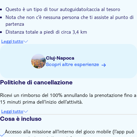
Parco centrale
Avvia il gioco a qualsiasi ora e puoi metterlo in pausa
Chiesa di San Michele
Questo è un tipo di tour autoguidato/caccia al tesoro
quando vuoi
Il Museo Etnografico della Transilvania
Nota che non c'è nessuna persona che ti assiste al punto di
Teatro e opera ungherese
partenza
Museo Nazionale di Storia della Transilvania
Distanza totale a piedi di circa 3,4 km
Obelisco di Carolina
Il gioco della città in genere dura circa 1 ora e 37 minuti (ma
Leggi tutto
puoi andare al tuo ritmo!)
Questa ricerca è disponibile in inglese e rumeno
Cluj-Napoca
Devi essere al punto di partenza (che vedrai nell'app) per
Scopri altre esperienze
iniziare, altrimenti il gioco non si avvia
Metti in pausa il gioco in qualsiasi momento e riavvia
Politiche di cancellazione
quando vuoi, dal punto in cui l'hai lasciato
Hai bisogno di una connessione Internet per giocare a
Ricevi un rimborso del 100% annullando la prenotazione fino a
questo gioco della città
15 minuti prima dell'inizio dell'attività.
Leggi tutto
Cosa è incluso
Accesso alla missione all'interno del gioco mobile (l'app può