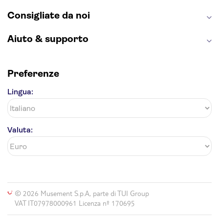
Consigliate da noi
Aiuto & supporto
Preferenze
Lingua:
Valuta:
© 2026 Musement S.p.A, parte di TUI Group
VAT IT07978000961 Licenza nº 170695