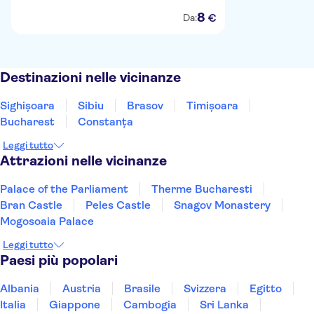
8
€
Da:
Destinazioni nelle vicinanze
Sighișoara
Sibiu
Brasov
Timișoara
Bucharest
Constanţa
Leggi tutto
Attrazioni nelle vicinanze
Palace of the Parliament
Therme Bucharesti
Bran Castle
Peles Castle
Snagov Monastery
Mogosoaia Palace
Leggi tutto
Paesi più popolari
Albania
Austria
Brasile
Svizzera
Egitto
Italia
Giappone
Cambogia
Sri Lanka