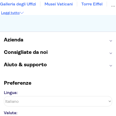
Galleria degli Uffizi
Musei Vaticani
Torre Eiffel
Colosseo
Cappella Sistina
Museo del Louvre
Leggi tutto
Reggia di Caserta
Teatro alla Scala
Sagrada Familia
Pantheon
Giardino di Boboli
Torre di Pisa
Foro Romano
Etna
Casa Batlló
Napoli Sotterranea
Azienda
Consigliate da noi
Aiuto & supporto
Preferenze
Lingua:
Valuta: