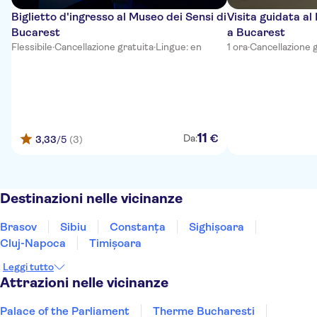
Biglietto d'ingresso al Museo dei Sensi di
Visita guidata al
Bucarest
a Bucarest
Flessibile
·
Cancellazione gratuita
·
Lingue: en
1 ora
·
Cancellazione 
11
€
Da:
3,33
/5
(3)
Destinazioni nelle vicinanze
Brasov
Sibiu
Constanţa
Sighișoara
Cluj-Napoca
Timișoara
Leggi tutto
Attrazioni nelle vicinanze
Palace of the Parliament
Therme Bucharesti