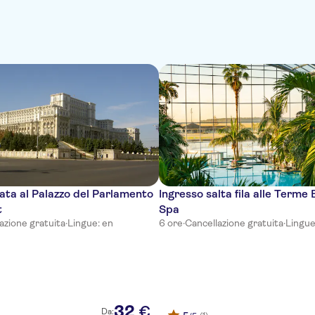
data al Palazzo del Parlamento
Ingresso salta fila alle Terme
t
Spa
azione gratuita
·
Lingue: en
6 ore
·
Cancellazione gratuita
·
Lingue
32
€
Da: