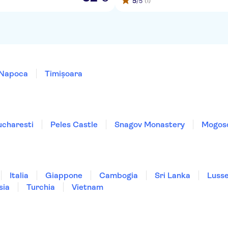
5
(1)
/5
-Napoca
Timișoara
charesti
Peles Castle
Snagov Monastery
Mogoso
Italia
Giappone
Cambogia
Sri Lanka
Luss
sia
Turchia
Vietnam