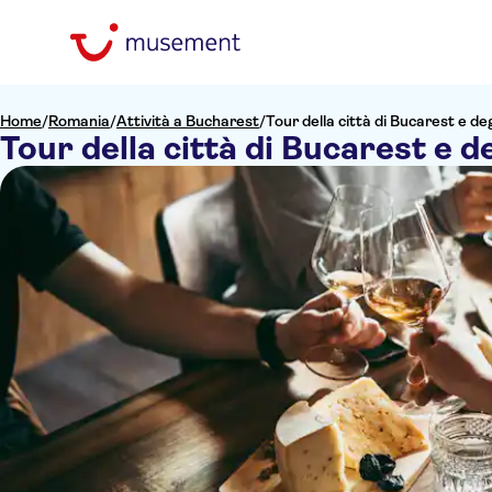
Home
/
Romania
/
Attività a Bucharest
/
Tour della città di Bucarest e de
Tour della città di Bucarest e d