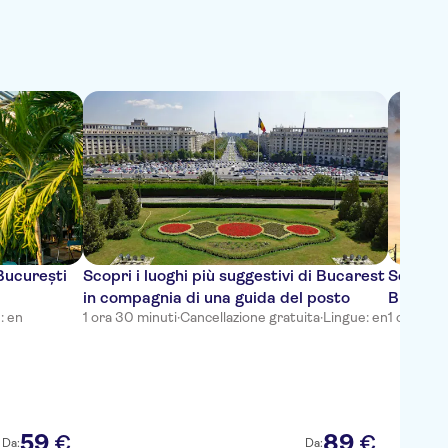
 București
Scopri i luoghi più suggestivi di Bucarest
Scopri i
in compagnia di una guida del posto
Bucares
: en
1 ora 30 minuti
·
Cancellazione gratuita
·
Lingue: en
1 ora 30 
del pos
59
89
€
€
Da:
Da: