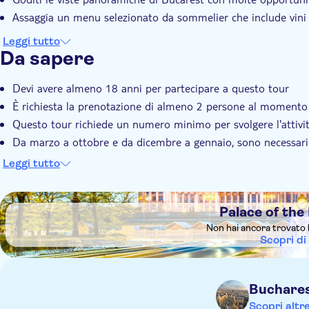
rumena.
Assaggia un menu selezionato da sommelier che include vini r
Leggi tutto
Da sapere
Devi avere almeno 18 anni per partecipare a questo tour
È richiesta la prenotazione di almeno 2 persone al momento
Questo tour richiede un numero minimo per svolgere l'attivi
Da marzo a ottobre e da dicembre a gennaio, sono necessarie
viene raggiunto il numero minimo di persone, ti verrà offert
Leggi tutto
Questo tour include il prelievo e il rientro in hotel. Si prega
DSA1Palace of the Parliament
Palace of the
Non hai ancora trovato 
Scopri di
Buchare
Scopri altr