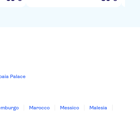
aia Palace
emburgo
Marocco
Messico
Malesia