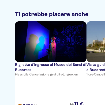
Ti potrebbe piacere anche
Biglietto d'ingresso al Museo dei Sensi di
Visita gui
Bucarest
a Bucares
Flessibile
·
Cancellazione gratuita
·
Lingue: en
1 ora
·
Cancell
11
€
Da: