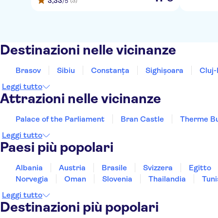
3,33
(3)
/5
Destinazioni nelle vicinanze
Brasov
Sibiu
Constanţa
Sighișoara
Cluj
Leggi tutto
Attrazioni nelle vicinanze
Palace of the Parliament
Bran Castle
Therme Bu
Leggi tutto
Paesi più popolari
Albania
Austria
Brasile
Svizzera
Egitto
Norvegia
Oman
Slovenia
Thailandia
Tuni
Leggi tutto
Destinazioni più popolari