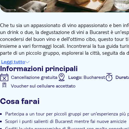
Che tu sia un appassionato di vino appassionato e ben inf
un drink o due, la degustazione di vini a Bucarest è un'e
concedersi del buon vino e dell'ottimo cibo, questo tour ti 
insieme a vari formaggi locali. Incontrerai la tua guida tur
parte di un piccolo gruppo, esplorerai la città, seguita da 
assaggiare. Risparmia acqua, bevi vino, diciamo noi!
Leggi tutto
Durante il tuo tour della città a Bucarest, potrai ammirare
Informazioni principali
affascinanti. Nel corso di 1,5 ore, scoprirai la storia e rimar
Cancellazione gratuita
Luogo:
Bucharest
Durat
Rifatevi gli occhi con la magnifica architettura e i monume
Voucher sul cellulare accettato
in Victoriei Square. Lasciati incantare dall'imponente Pala
Informazioni aggiuntive
più grande del mondo dopo il Pentagono. Torna indietro n
Cosa farai
hanno combattuto contro il comunismo. Ammira Union Squ
Conferma istantanea
Visita guidata
Tour di gru
(Piata Romana), Free Press Square (Piata Presei Libere) e
Trasporto incluso
Partecipa a un tour per piccoli gruppi per un'esperienza più 
Il tuo gruppo avrà 45-60 minuti in un moderno wine bar; un
Scopri i punti salienti di Bucarest mentre fai nuove amicizie
presentato al simpatico sommelier che ti presenterà un me
formaggi locali. Scopri i segreti della città, concediti i sapor
Goditi le viste panoramiche di Bucarest con molte opportuni