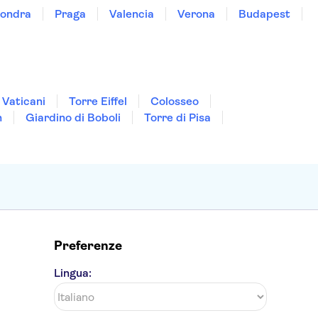
ondra
Praga
Valencia
Verona
Budapest
 Vaticani
Torre Eiffel
Colosseo
n
Giardino di Boboli
Torre di Pisa
Preferenze
Lingua: