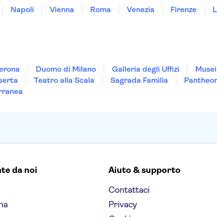
Napoli
Vienna
Roma
Venezia
Firenze
L
Verona
Duomo di Milano
Galleria degli Uffizi
Musei
serta
Teatro alla Scala
Sagrada Familia
Pantheo
rranea
ate da noi
Aiuto & supporto
Contattaci
na
Privacy