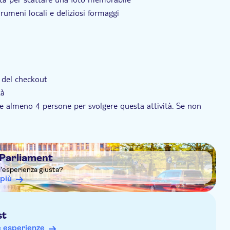
umeni locali e deliziosi formaggi
 del checkout
tà
 almeno 4 persone per svolgere questa attività. Se non
a una data alternativa o un rimborso completo
 di indicare il luogo di ritiro al momento del pagamento
 Parliament
l'esperienza giusta?
 più
st
e esperienze