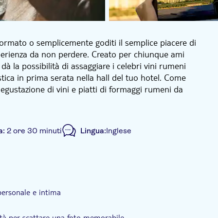
ormato o semplicemente goditi il semplice piacere di
sperienza da non perdere. Creato per chiunque ami
dà la possibilità di assaggiare i celebri vini rumeni
istica in prima serata nella hall del tuo hotel. Come
degustazione di vini e piatti di formaggi rumeni da
 viste panoramiche mozzafiato dei suoi siti più
rai stupito dalla bellezza di questa incredibile città.
a:
2 ore 30 minuti
Lingua:
Inglese
nti di Victoriei Avenue e l'edificio del governo rumeno
zzo del Parlamento, il secondo edificio amministrativo
el tempo con Piazza della Rivoluzione, dove i rumeni
are (Piata Unirii), University Square, Romana Square
ppo
Servizio di pick-up dall'hotel
 The Arch of Triumph (Arcul de Triumf).
personale e intima
 luogo intimo nel cuore di Bucarest. Lì, verrai
nu accuratamente selezionato di 3 tipi di vino e
i unici della cucina locale e goditi la calda ospitalità
tà per scattare una foto memorabile