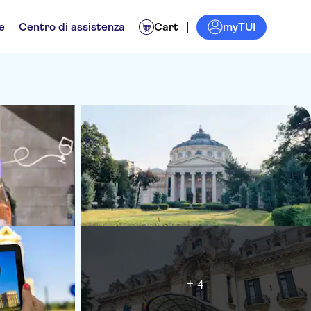
myTUI
e
Centro di assistenza
Cart
+ 4