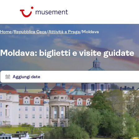
Home
/
Repubblica Ceca
/
Attività a Praga
/
Moldava
Moldava: biglietti e visite guidate
Aggiungi date
Filtra per prezzo
Biglie
(Adulto)
Hotel pickup
Opzioni biglietto
Att
Cancellazione gratuita
Filtra per categorie
€
€
Min
Max