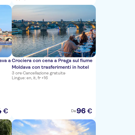
ava a
Crociera con cena a Praga sul fiume
Moldava con trasferimenti in hotel
3 ore
·
Cancellazione gratuita
·
Lingue: en, it, fr +16
4
96
€
€
Da: