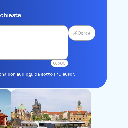
ichiesta
Cerca
0
/500
lona con audioguida sotto i 70 euro".