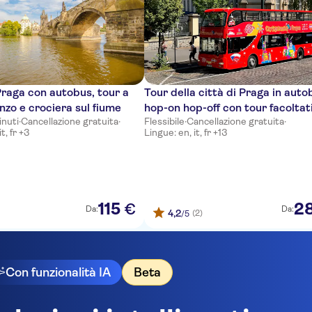
 Praga con autobus, tour a
Tour della città di Praga in auto
anzo e crociera sul fiume
hop-on hop-off con tour facoltati
inuti
·
Cancellazione gratuita
·
Flessibile
·
Cancellazione gratuita
·
battello
t, fr +3
Lingue: en, it, fr +13
115
2
€
Da:
Da:
4,2
(2)
/5
Con funzionalità IA
Beta