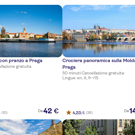
con pranzo a Praga
Crociera panoramica sulla Mold
llazione gratuita
Praga
50 minuti
·
Cancellazione gratuita
·
Lingue: en, it, fr +15
42
1
€
Da:
Da:
4,23
(10)
(36)
5
/5