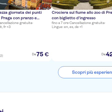
ezza giornata dei punti
Crociera sul fiume allo zoo di Pr
di Praga con pranzo e
con biglietto d'ingresso
ancellazione gratuita
·
fino a 7 ore
·
Cancellazione gratuita
·
sul fiume
t, fr +3
Lingue: en, es, de +1
75
4
€
Da:
Da:
(2)
Scopri più esperie