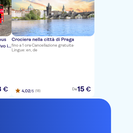
bus
Crociera nella città di Praga
fino a 1 ora
·
Cancellazione gratuita
·
vo in
Lingue: en, de
8
15
€
€
Da:
4,02
(18)
/5