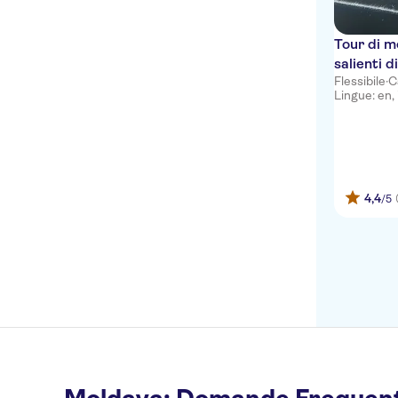
Tour di m
salienti 
Flessibile
·
C
crociera 
Lingue: en, i
4,4
/5