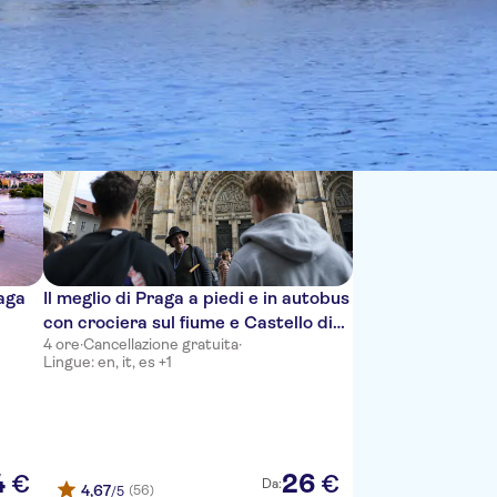
Sort by:
raga
Il meglio di Praga a piedi e in autobus
con crociera sul fiume e Castello di
4 ore
·
Cancellazione gratuita
·
Praga
Lingue: en, it, es +1
4
26
€
€
Da:
4,67
(56)
/5