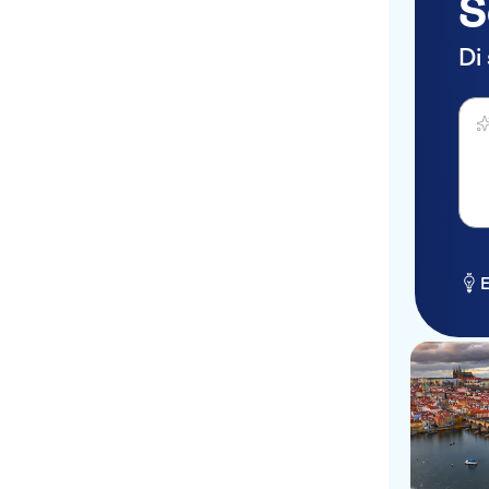
S
Di
Fai 
E