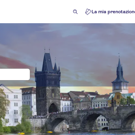
La mia prenotazion
tti d'ingresso e tour per Moldava
ività
Escursioni e tour in giornata
Attrazioni e tour guid