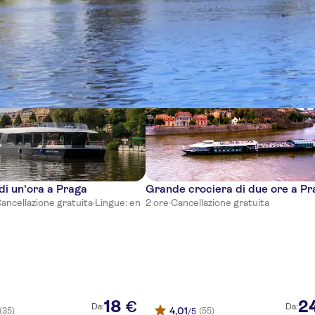
nze
di un'ora a Praga
Grande crociera di due ore a P
ancellazione gratuita
·
Lingue: en
2 ore
·
Cancellazione gratuita
18
2
€
Da:
Da:
4,01
(35)
(55)
/5