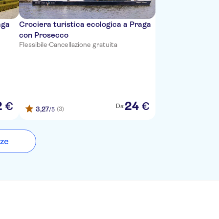
aga
Crociera turistica ecologica a Praga
con Prosecco
Flessibile
·
Cancellazione gratuita
2
24
€
€
Da:
3,27
(3)
/5
nze