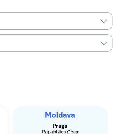
Crociera con pranzo a Praga
Moldava
Praga
Repubblica Ceca