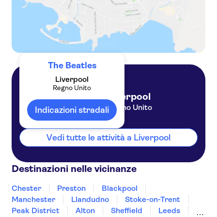
The Beatles
Liverpool
Regno Unito
Liverpool
Regno Unito
Indicazioni stradali
Vedi tutte le attività a Liverpool
Destinazioni nelle vicinanze
Chester
Preston
Blackpool
Manchester
Llandudno
Stoke-on-Trent
Peak District
Alton
Sheffield
Leeds