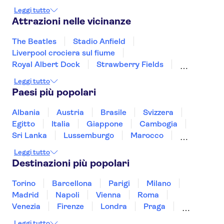
Windermere
Wolverhampton
Derby
Leggi tutto
Birmingham
Attrazioni nelle vicinanze
The Beatles
Stadio Anfield
Liverpool crociera sul fiume
Royal Albert Dock
Strawberry Fields
Abbazia di Westminster
Stonehenge
Leggi tutto
The Shard
Città Vecchia di Edimburgo
Paesi più popolari
Tower Bridge
Torre di Londra
London Eye
Tamigi
Albania
Austria
Brasile
Svizzera
Cattedrale di San Paolo
Egitto
Italia
Giappone
Cambogia
Tour di Harry Potter da Londra
Sri Lanka
Lussemburgo
Marocco
Messico
Malesia
Norvegia
Oman
Leggi tutto
Slovenia
Thailandia
Tunisia
Turchia
Destinazioni più popolari
Vietnam
Torino
Barcellona
Parigi
Milano
Madrid
Napoli
Vienna
Roma
Venezia
Firenze
Londra
Praga
Valencia
Budapest
Verona
Lisbona
Leggi tutto