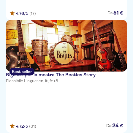
51
€
Da:
4,76
/5
(17)
Best seller
Biglietti per la mostra The Beatles Story
Flessibile
·
Lingue: en, it, fr +8
24
€
Da:
4,72
/5
(31)