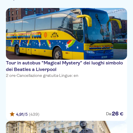
Portoghese
Luogo esclusivo
Hop-On Hop-Off
Tour a piedi
Storia e cultura
Tedesco
Gratis per i bambini
Imperdibili
Italiano
Turismo e tradizioni
Local touch
Visite ai
Giapponese
Tour privato
Città
monumenti
Coreano
Folklore
Olandese
Tour in autobus "Magical Mystery" dei luoghi simbolo
dei Beatles a Liverpool
2 ore
·
Cancellazione gratuita
·
Lingue: en
26
€
Da:
4,91
/5
(439)