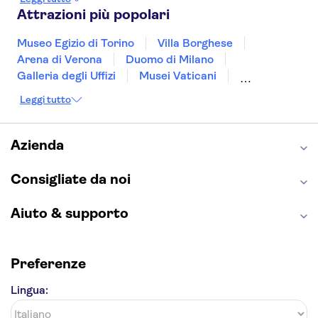
Bologna
Malta
Genova
Palermo
Attrazioni più popolari
Museo Egizio di Torino
Villa Borghese
Arena di Verona
Duomo di Milano
Galleria degli Uffizi
Musei Vaticani
Torre Eiffel
Colosseo
Cappella Sistina
Leggi tutto
Museo del Louvre
Reggia di Caserta
Teatro alla Scala
Sagrada Familia
Pantheon
Giardino di Boboli
Torre di Pisa
Azienda
Foro Romano
Etna
Casa Batlló
Napoli Sotterranea
Consigliate da noi
Aiuto & supporto
Preferenze
Lingua: