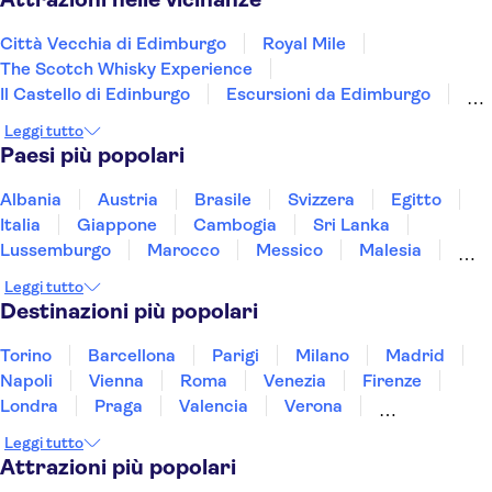
Città Vecchia di Edimburgo
Royal Mile
The Scotch Whisky Experience
Il Castello di Edinburgo
Escursioni da Edimburgo
Fantasmi, miti e leggende
Princes Street
Leggi tutto
Holyrood Park
Scott Monument
Paesi più popolari
Castelli scozzesi
Abbazia di Westminster
Stonehenge
The Shard
London Eye
Albania
Austria
Brasile
Svizzera
Egitto
Tower Bridge
Italia
Giappone
Cambogia
Sri Lanka
Lussemburgo
Marocco
Messico
Malesia
Norvegia
Oman
Slovenia
Thailandia
Leggi tutto
Tunisia
Turchia
Vietnam
Destinazioni più popolari
Torino
Barcellona
Parigi
Milano
Madrid
Napoli
Vienna
Roma
Venezia
Firenze
Londra
Praga
Valencia
Verona
Budapest
Lisbona
Bologna
Malta
Leggi tutto
Genova
Palermo
Attrazioni più popolari