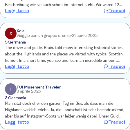
Beschreibung wie sie auch schon im Internet steht. Wir waren 12
Leggi tutto
Traduci
Stunden nur im Bus unterwegs. Zu wenig Stopps an den
Sehenswürdigkeiten.
Xela
X
Viaggio con un gruppo di amici
21 aprile 2025
5
Germania
The driver and guide, Brain, told many interesting historical stories
about the Highlands and the places we visited with typical Scottish
humor. In a short time, you see and learn an incredible amount
Leggi tutto
Traduci
about the Highlands, Loch Ness, and Urquhart Castle. You even got
to pet Highland cattle. But don't expect anything leisurely; the
schedule is very tight to see everything.
TUI Musement Traveler
T
8 aprile 2025
3
Germania
Man sitzt doch eher den ganzen Tag im Bus, als dass man die
Highlands wirklich erlebt. Ja, die Landschaft ist sehr beeindruckend,
aber bis auf Instagram-Spots war leider wenig dabei. Unser Guide
Leggi tutto
Traduci
war trotzdem lustig und gut.