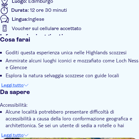
Luogo:
Edimburgo
di Urquhart. Trascorrerai il pomeriggio esplorando l'area
Durata:
12 ore 30 minuti
intorno al Loch Ness e scoprendo la sua storia prima di
Lingua:
Inglese
tornare a Edimburgo.
Voucher sul cellulare accettato
Informazioni aggiuntive
Cosa farai
Conferma istantanea
Goditi questa esperienza unica nelle Highlands scozzesi
Visita guidata
Ammirate alcuni luoghi iconici e mozzafiato come Loch Ness
Voucher elettronico
e Glencoe
Tour di gruppo
Esplora la natura selvaggia scozzese con guide locali
Salite su un autobus e scoprite la Scozia settentrionale
Leggi tutto
partendo da Edimburgo
Da sapere
Accessibilità:
Alcune località potrebbero presentare difficoltà di
accessibilità a causa della loro conformazione geografica e
architettonica. Se sei un utente di sedia a rotelle o hai
mobilità ridotta, ti preghiamo di contattare in anticipo il
Leggi tutto
partner locale. Troverai i dettagli di contatto sul tuo voucher