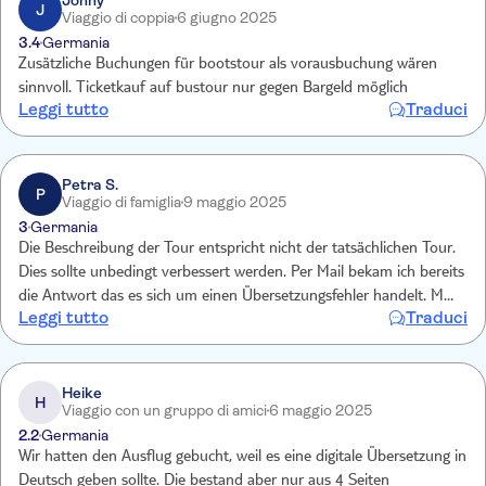
Jonny
J
Viaggio di coppia
6 giugno 2025
3.4
Germania
Zusätzliche Buchungen für bootstour als vorausbuchung wären
sinnvoll. Ticketkauf auf bustour nur gegen Bargeld möglich
Leggi tutto
Traduci
Petra S.
P
Viaggio di famiglia
9 maggio 2025
3
Germania
Die Beschreibung der Tour entspricht nicht der tatsächlichen Tour.
Dies sollte unbedingt verbessert werden. Per Mail bekam ich bereits
die Antwort das es sich um einen Übersetzungsfehler handelt. Man
Leggi tutto
Traduci
fährt sehr weit entfernt am Sterling Castle vorbei. Keine Rinder
gesehen, 2 kurze Stops in den Highlands für Fotos. Keine Zeit für
einen Spaziergang am Loch Ness, keine Übersetzung im Bus, nur
ein QR Code zum Scannen mit kurzer schlechter Tour-
Heike
H
Viaggio con un gruppo di amici
6 maggio 2025
beschreibung. Tour dauert 12 Stunden fast nur im Bus.
2.2
Germania
Wir hatten den Ausflug gebucht, weil es eine digitale Übersetzung in
Deutsch geben sollte. Die bestand aber nur aus 4 Seiten