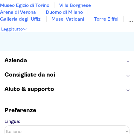
Museo Egizio di Torino
Villa Borghese
Arena di Verona
Duomo di Milano
Galleria degli Uffizi
Musei Vaticani
Torre Eiffel
Colosseo
Cappella Sistina
Museo del Louvre
Leggi tutto
Reggia di Caserta
Teatro alla Scala
Sagrada Familia
Pantheon
Giardino di Boboli
Torre di Pisa
Foro Romano
Etna
Casa Batlló
Napoli Sotterranea
Azienda
Consigliate da noi
Aiuto & supporto
Preferenze
Lingua: