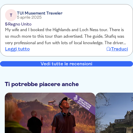
TUI Musement Traveler
T
5 aprile 2025
5
Regno Unito
My wife and I booked the Highlands and Loch Ness tour. There is
so much more to this tour than advertised. The guide, Shafiq was
very professional and fun with lots of local knowledge. The driver
Leggi tutto
Traduci
Adam was also excellent. We could not fault this tour, the whole
day was wonderful. Great day out!
Vedi tutte le recensioni
Ti potrebbe piacere anche