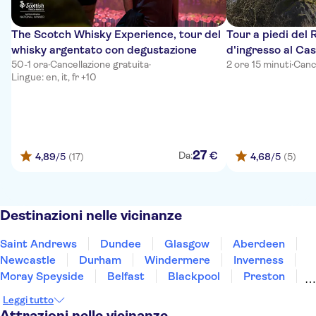
The Scotch Whisky Experience, tour del
Tour a piedi del R
whisky argentato con degustazione
d'ingresso al Ca
50-1 ora
·
Cancellazione gratuita
·
2 ore 15 minuti
·
Cance
Lingue: en, it, fr +10
27
€
Da:
4,89
/5
(17)
4,68
/5
(5)
Destinazioni nelle vicinanze
Saint Andrews
Dundee
Glasgow
Aberdeen
Newcastle
Durham
Windermere
Inverness
Moray Speyside
Belfast
Blackpool
Preston
Hillsborough
Scarborough
York
Leggi tutto
Attrazioni nelle vicinanze