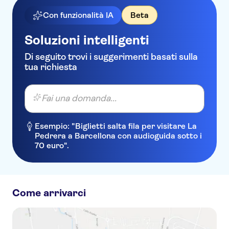
Con funzionalità IA
Beta
Soluzioni intelligenti
Di seguito trovi i suggerimenti basati sulla
tua richiesta
Fai una domanda...
Esempio: "Biglietti salta fila per visitare La
Pedrera a Barcellona con audioguida sotto i
70 euro".
Come arrivarci