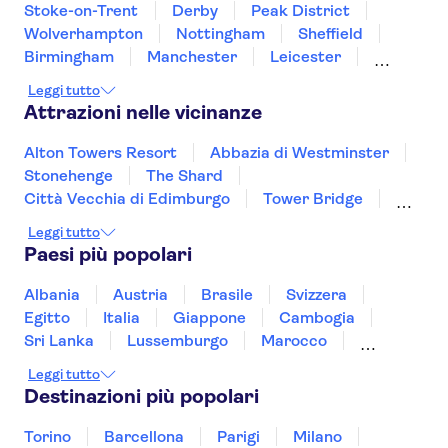
Stoke-on-Trent
Derby
Peak District
Wolverhampton
Nottingham
Sheffield
Birmingham
Manchester
Leicester
Coventry
Chester
Warwick
Liverpool
Leggi tutto
Stratford-upon-Avon
Attrazioni nelle vicinanze
Alton Towers Resort
Abbazia di Westminster
Stonehenge
The Shard
Città Vecchia di Edimburgo
Tower Bridge
Torre di Londra
London Eye
Tamigi
Leggi tutto
Cattedrale di San Paolo
Stadio Anfield
Paesi più popolari
Tour di Harry Potter da Londra
Harry Potter Studios
West End di Londra
Albania
Austria
Brasile
Svizzera
Liverpool crociera sul fiume
Egitto
Italia
Giappone
Cambogia
Sri Lanka
Lussemburgo
Marocco
Messico
Malesia
Norvegia
Oman
Leggi tutto
Slovenia
Thailandia
Tunisia
Turchia
Destinazioni più popolari
Vietnam
Torino
Barcellona
Parigi
Milano