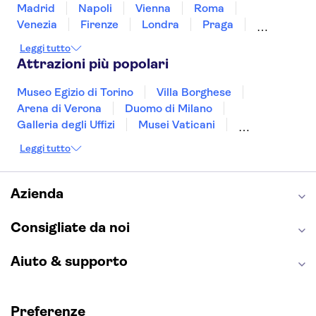
Madrid
Napoli
Vienna
Roma
Venezia
Firenze
Londra
Praga
Valencia
Budapest
Verona
Lisbona
Leggi tutto
Bologna
Malta
Genova
Palermo
Attrazioni più popolari
Museo Egizio di Torino
Villa Borghese
Arena di Verona
Duomo di Milano
Galleria degli Uffizi
Musei Vaticani
Torre Eiffel
Colosseo
Cappella Sistina
Leggi tutto
Museo del Louvre
Reggia di Caserta
Teatro alla Scala
Sagrada Familia
Pantheon
Giardino di Boboli
Torre di Pisa
Azienda
Foro Romano
Etna
Casa Batlló
Napoli Sotterranea
Consigliate da noi
Aiuto & supporto
Preferenze