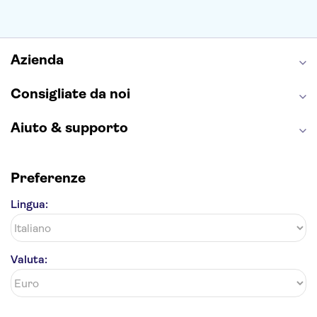
Sagrada Familia
Pantheon
Giardino di Boboli
Torre di Pisa
Foro Romano
Etna
Casa Batlló
Napoli Sotterranea
Azienda
Consigliate da noi
Aiuto & supporto
Preferenze
Lingua:
Valuta: