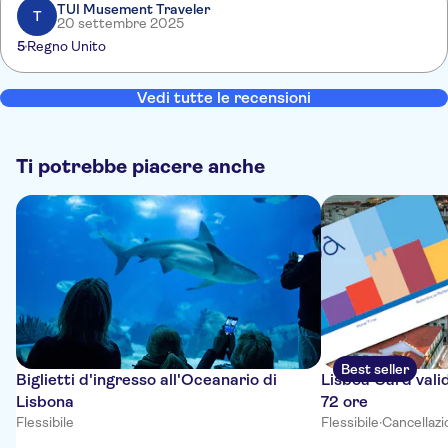
TUI Musement Traveler
T
20 settembre 2025
5
Regno Unito
Vedi tutte le recensioni
Ti potrebbe piacere anche
Best seller
Biglietti d'ingresso all'Oceanario di
Lisboa Card valid
Lisbona
72 ore
Flessibile
Flessibile
·
Cancellazi