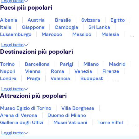
Leggi tutto
Museo nazionale delle carrozze
Paesi più popolari
Calouste Gulbenkian Museum
Zoo di Lisbona
Fado Shows
Ria Formosa
Grotta di Benagil
Albania
Austria
Brasile
Svizzera
Egitto
Parco Nazionale Peneda-Geres
Italia
Giappone
Cambogia
Sri Lanka
Palacio Nacional de Sintra
WOW Porto
Lussemburgo
Marocco
Messico
Malesia
Norvegia
Oman
Slovenia
Thailandia
Leggi tutto
Tunisia
Turchia
Vietnam
Destinazioni più popolari
Torino
Barcellona
Parigi
Milano
Madrid
Napoli
Vienna
Roma
Venezia
Firenze
Londra
Praga
Valencia
Budapest
Verona
Lisbona
Bologna
Malta
Genova
Leggi tutto
Palermo
Attrazioni più popolari
Museo Egizio di Torino
Villa Borghese
Arena di Verona
Duomo di Milano
Galleria degli Uffizi
Musei Vaticani
Torre Eiffel
Colosseo
Cappella Sistina
Museo del Louvre
Leggi tutto
Reggia di Caserta
Teatro alla Scala