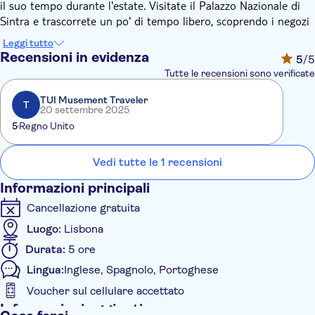
il suo tempo durante l'estate. Visitate il Palazzo Nazionale di
Sintra e trascorrete un po' di tempo libero, scoprendo i negozi
di artigianato o i famosi dolci di Sintra.
Leggi tutto
In seguito, vi dirigerete verso Cabo da Roca, il punto più
Recensioni in evidenza
5
/5
occidentale d'Europa, prima di proseguire lungo la costa,
Tutte le recensioni sono verificate
passando per la famosa spiaggia di Guincho, fino ad arrivare a
Cascais. I punti salienti della città sono la Boca do Inferno, una
TUI Musement Traveler
T
20 settembre 2025
gola nelle scogliere costiere, il magnifico panorama sulla baia di
5
Regno Unito
Cascais e la costa adiacente.
Sulla via del ritorno a Lisbona, passerete da Estoril, sede del
famoso casinò e dei suoi incantevoli giardini.
Vedi tutte le 1 recensioni
Informazioni principali
Cancellazione gratuita
Luogo:
Lisbona
Durata:
5 ore
Lingua:
Inglese, Spagnolo, Portoghese
Voucher sul cellulare accettato
Informazioni aggiuntive