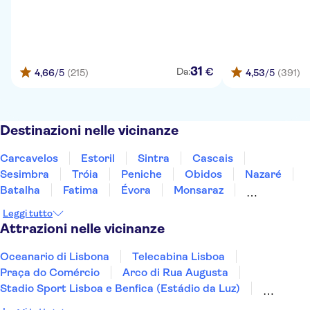
31
€
Da:
4,66
/5
(215)
4,53
/5
(391)
Destinazioni nelle vicinanze
Carcavelos
Estoril
Sintra
Cascais
Sesimbra
Tróia
Peniche
Obidos
Nazaré
Batalha
Fatima
Évora
Monsaraz
Carrapateira
Coimbra
Leggi tutto
Attrazioni nelle vicinanze
Oceanario di Lisbona
Telecabina Lisboa
Praça do Comércio
Arco di Rua Augusta
Stadio Sport Lisboa e Benfica (Estádio da Luz)
Monastero dos Jerónimos