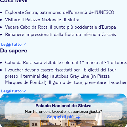
Cosa farai
Conferma istantanea
Esplorate Sintra, patrimonio dell'umanità dell'UNESCO
Ingresso incluso
Visitare il Palazzo Nazionale di Sintra
Visita guidata
Vedere Cabo da Roca, il punto più occidentale d'Europa
Voucher elettronico
Rimanere impressionati dalla Boca do Inferno a Cascais
Tour di gruppo
Leggi tutto
Trasporto incluso
Da sapere
Cabo da Roca sarà visitabile solo dal 1° marzo al 31 ottobre.
I voucher devono essere riscattati per i biglietti del tour
presso il terminal degli autobus Gray Line (in Piazza
Marquês de Pombal). Il giorno del tour, presentare il voucher
alla guida.
Leggi tutto
DSA1Palacio Nacional de Sintra
Palacio Nacional de Sintra
Non hai ancora trovato l'esperienza giusta?
Scopri di più