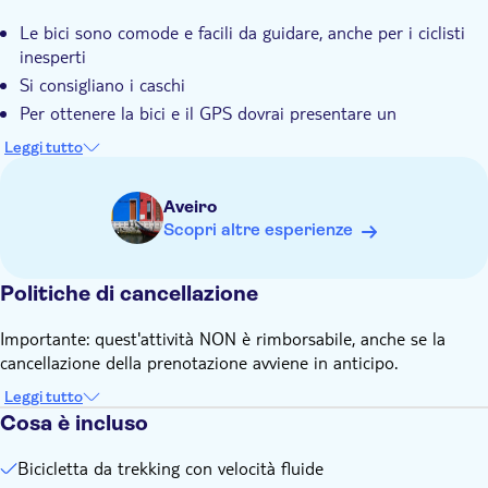
Le bici sono comode e facili da guidare, anche per i ciclisti
inesperti
Si consigliano i caschi
Per ottenere la bici e il GPS dovrai presentare un
documento d'identità valido o una copia del passaporto
Leggi tutto
Nota: questo tour guidato tramite GPS non include i biglietti
d'ingresso per nessuno dei luoghi d'interesse visti lungo il
Aveiro
percorso
Scopri altre esperienze
Politiche di cancellazione
Importante: quest'attività NON è rimborsabile, anche se la
cancellazione della prenotazione avviene in anticipo.
Leggi tutto
Cosa è incluso
Bicicletta da trekking con velocità fluide