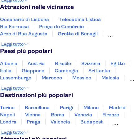
Leggi tutto
Attrazioni nelle vicinanze
Oceanario di Lisbona
Telecabina Lisboa
Ria Formosa
Praça do Comércio
Arco di Rua Augusta
Grotta di Benagil
Stadio Sport Lisboa e Benfica (Estádio da Luz)
Leggi tutto
Monastero dos Jerónimos
Paesi più popolari
Museo nazionale delle carrozze
Calouste Gulbenkian Museum
Zoo di Lisbona
Albania
Austria
Brasile
Svizzera
Egitto
Parco Nazionale Peneda-Geres
Fado Shows
Italia
Giappone
Cambogia
Sri Lanka
Palacio Nacional de Sintra
WOW Porto
Lussemburgo
Marocco
Messico
Malesia
Norvegia
Oman
Slovenia
Thailandia
Leggi tutto
Tunisia
Turchia
Vietnam
Destinazioni più popolari
Torino
Barcellona
Parigi
Milano
Madrid
Napoli
Vienna
Roma
Venezia
Firenze
Londra
Praga
Valencia
Budapest
Verona
Lisbona
Bologna
Malta
Genova
Leggi tutto
Palermo