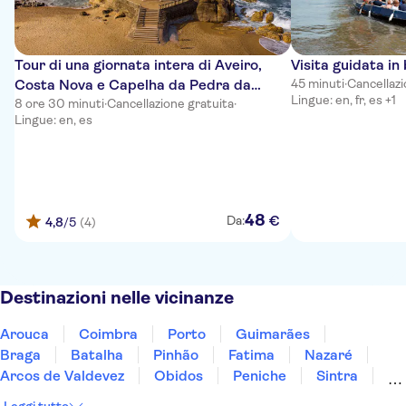
Tour di una giornata intera di Aveiro,
Visita guidata in
Costa Nova e Capelha da Pedra da
45 minuti
·
Cancellazi
Lingue: en, fr, es +1
Porto
8 ore 30 minuti
·
Cancellazione gratuita
·
Lingue: en, es
48
€
Da:
4,8
/5
(4)
Destinazioni nelle vicinanze
Arouca
Coimbra
Porto
Guimarães
Braga
Batalha
Pinhão
Fatima
Nazaré
Arcos de Valdevez
Obidos
Peniche
Sintra
Lisbona
Estoril