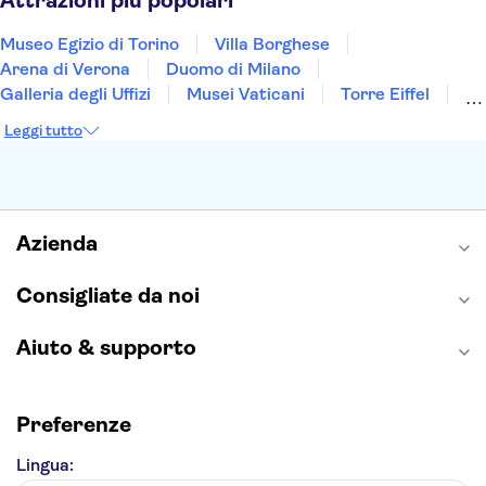
Attrazioni più popolari
Museo Egizio di Torino
Villa Borghese
Arena di Verona
Duomo di Milano
Galleria degli Uffizi
Musei Vaticani
Torre Eiffel
Colosseo
Cappella Sistina
Museo del Louvre
Leggi tutto
Reggia di Caserta
Teatro alla Scala
Sagrada Familia
Pantheon
Giardino di Boboli
Torre di Pisa
Foro Romano
Etna
Casa Batlló
Napoli Sotterranea
Azienda
Consigliate da noi
Aiuto & supporto
Preferenze
Lingua: