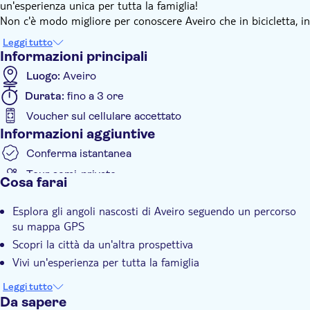
un'esperienza unica per tutta la famiglia!
Non c'è modo migliore per conoscere Aveiro che in bicicletta, in
questa esperienza entrerai nelle stradine secondarie, troverai i
Leggi tutto
tesori nascosti e vedrai gli angoli romantici. Esplorerai la città,
Informazioni principali
imparerai di più sull'incredibile storia di Aveiro e scoprirai
Luogo:
Aveiro
anche la vera città dietro la facciata turistica.
Durata:
fino a 3 ore
Avrai anche la possibilità di goderti un divertente e rilassante
giro in bicicletta, dove potrai ammirare panorami mozzafiato
Voucher sul cellulare accettato
delle saline e delle passerelle, su un percorso ecologico delle
Informazioni aggiuntive
steppe del Ria e di tutte le principali attrazioni turistiche che
Conferma istantanea
rendono questo uno dei le città più visitate del Portogallo anno
dopo anno.
Tour semi-privato
Cosa farai
Durante questa esperienza, puoi scegliere di fermarti per una
pausa, visitare un locale, mangiare un boccone e molto altro
Esplora gli angoli nascosti di Aveiro seguendo un percorso
ancora. Un'esperienza indimenticabile da non perdere!
su mappa GPS
Scopri la città da un'altra prospettiva
Vivi un'esperienza per tutta la famiglia
Leggi tutto
Da sapere