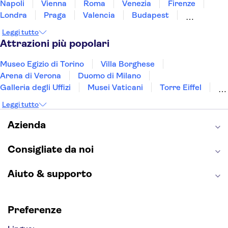
Napoli
Vienna
Roma
Venezia
Firenze
Londra
Praga
Valencia
Budapest
Verona
Lisbona
Bologna
Malta
Genova
Leggi tutto
Palermo
Attrazioni più popolari
Museo Egizio di Torino
Villa Borghese
Arena di Verona
Duomo di Milano
Galleria degli Uffizi
Musei Vaticani
Torre Eiffel
Colosseo
Cappella Sistina
Museo del Louvre
Leggi tutto
Reggia di Caserta
Teatro alla Scala
Sagrada Familia
Pantheon
Giardino di Boboli
Azienda
Torre di Pisa
Foro Romano
Etna
Casa Batlló
Napoli Sotterranea
Consigliate da noi
Aiuto & supporto
Preferenze