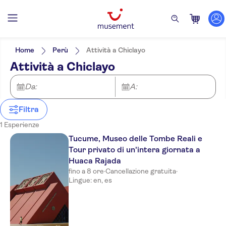
Filtri
Filtra per prezzo (Adulto)
Hotel pickup
Opzioni biglietto
Home
Perù
Attività a Chiclayo
Ingresso incluso
Filtra per categorie
Min
€
Max
€
Attività a Chiclayo
Visita guidata
Attrazioni e tour guidati
NO-PICKUP
Lingua dell'attività
Pasti inclusi
Inglese
Da:
A:
Tour privato
Spagnolo
Voucher elettronico
Cancellazione gratuita
Filtra
Conferma istantanea
1 Esperienze
Tucume, Museo delle Tombe Reali e
Tour privato di un'intera giornata a
Huaca Rajada
fino a 8 ore
·
Cancellazione gratuita
·
Lingue: en, es