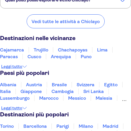
Quali posti posso esplorare vicino Chiclayo?
Ecco alcuni dei nostri posti preferiti da visitare vicino Chiclayo:
Cajamarca
Trujillo
Chachapoyas
Lima
Paracas
Vedi tutte le attività a Chiclayo
Destinazioni nelle vicinanze
Cajamarca
Trujillo
Chachapoyas
Lima
Paracas
Cusco
Arequipa
Puno
Leggi tutto
Paesi più popolari
Albania
Austria
Brasile
Svizzera
Egitto
Italia
Giappone
Cambogia
Sri Lanka
Lussemburgo
Marocco
Messico
Malesia
Norvegia
Oman
Slovenia
Thailandia
Leggi tutto
Tunisia
Turchia
Vietnam
Destinazioni più popolari
Torino
Barcellona
Parigi
Milano
Madrid