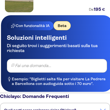
195
€
Da:
Con funzionalità IA
Beta
Soluzioni intelligenti
Di seguito trovi i suggerimenti basati sulla tua
richiesta
Fai una domanda...
Esempio: "Biglietti salta fila per visitare La Pedrera
a Barcellona con audioguida sotto i 70 euro".
Chiclayo: Domande Frequenti