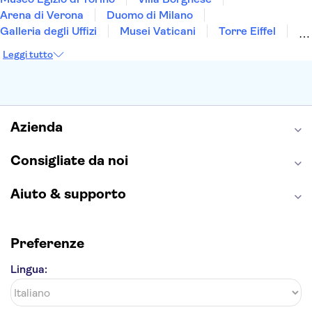
Arena di Verona
Duomo di Milano
Galleria degli Uffizi
Musei Vaticani
Torre Eiffel
Colosseo
Cappella Sistina
Museo del Louvre
Leggi tutto
Reggia di Caserta
Teatro alla Scala
Sagrada Familia
Pantheon
Giardino di Boboli
Torre di Pisa
Foro Romano
Etna
Casa Batlló
Napoli Sotterranea
Azienda
Consigliate da noi
Aiuto & supporto
Preferenze
Lingua: