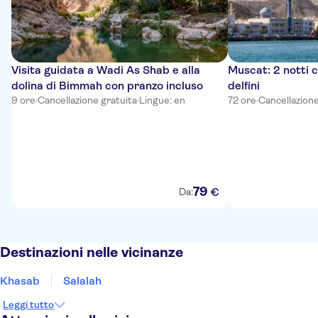
Visita guidata a Wadi As Shab e alla
Muscat: 2 notti 
dolina di Bimmah con pranzo incluso
delfini
9 ore
·
Cancellazione gratuita
·
Lingue: en
72 ore
·
Cancellazione
79
€
Da:
Destinazioni nelle vicinanze
Khasab
Salalah
Leggi tutto