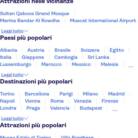
Attrazioni nelle vicinanze
Sultan Qaboos Grand Mosque
Marina Bandar Al Rowdha
Muscat International Airport
Leggi tutto
Paesi più popolari
Albania
Austria
Brasile
Svizzera
Egitto
Italia
Giappone
Cambogia
Sri Lanka
Lussemburgo
Marocco
Messico
Malesia
Norvegia
Oman
Slovenia
Thailandia
Leggi tutto
Tunisia
Turchia
Vietnam
Destinazioni più popolari
Torino
Barcellona
Parigi
Milano
Madrid
Napoli
Vienna
Roma
Venezia
Firenze
Londra
Praga
Valencia
Budapest
Verona
Lisbona
Bologna
Malta
Genova
Leggi tutto
Palermo
Attrazioni più popolari
Museo Egizio di Torino
Villa Borghese