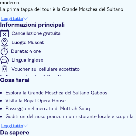
moderna.
La prima tappa del tour è la Grande Moschea del Sultano
Qaboos, un tradizionale edificio islamico luminoso in arenaria e
Leggi tutto
marmo. La tappa successiva è la Royal Opera House, prima di
Informazioni principali
dirigersi al Souq di Muttrah, un mercato situato ai piedi del
Cancellazione gratuita
Golfo dell'Oman. È il luogo ideale per dare un'occhiata alla vita
quotidiana degli omaniti. Cercate oggetti autentici e
Luogo:
Muscat
contrattate sul prezzo, dalle spezie ai tappeti e ai vasi
Durata:
4 ore
tradizionali.
Lingua:
Inglese
Dopo aver visitato il mercato, vi dirigerete al forte di Mutrah,
prima di concludere il tour al Palazzo Al Alam. Situato nel
Voucher sul cellulare accettato
centro città, attrae visitatori da lontano e, sebbene non sia
Informazioni aggiuntive
Cosa farai
aperto al pubblico, è un ottimo posto per scattare foto.
Conferma istantanea
Esplora la Grande Moschea del Sultano Qaboos
Visita guidata
Visita la Royal Opera House
Local touch
Passeggia nel mercato di Muttrah Souq
Piccolo gruppo
Goditi un delizioso pranzo in un ristorante locale e scopri la
Servizio di pick-up dall'hotel
cucina dell'Oman
Leggi tutto
Trasporto incluso
Da sapere