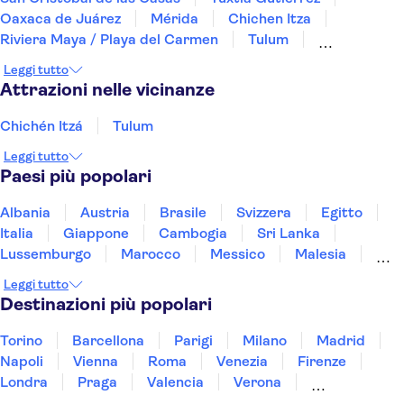
Oaxaca de Juárez
Mérida
Chichen Itza
Riviera Maya / Playa del Carmen
Tulum
Playa del Carmen
Città del Messico
Cancun
Leggi tutto
Guadalajara
Puerto Vallarta
Los Cabos
Attrazioni nelle vicinanze
Chichén Itzá
Tulum
Leggi tutto
Paesi più popolari
Albania
Austria
Brasile
Svizzera
Egitto
Italia
Giappone
Cambogia
Sri Lanka
Lussemburgo
Marocco
Messico
Malesia
Norvegia
Oman
Slovenia
Thailandia
Leggi tutto
Tunisia
Turchia
Vietnam
Destinazioni più popolari
Torino
Barcellona
Parigi
Milano
Madrid
Napoli
Vienna
Roma
Venezia
Firenze
Londra
Praga
Valencia
Verona
Budapest
Lisbona
Bologna
Malta