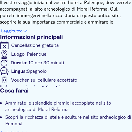
Il vostro viaggio inizia dal vostro hotel a Palenque, dove verrete
accompagnati al sito archeologico di Moral Reforma. Qui,
potrete immergervi nella ricca storia di questo antico sito,
scoprire la sua importanza commerciale e ammirare le
splendide piramidi binate.
Leggi tutto
Successivamente, un viaggio di 1 ora e mezza vi condurrà al
Informazioni principali
sito archeologico di Pomoná. Questo luogo è rinomato per la
Cancellazione gratuita
sua ricchezza di stele, sculture e un ambiente naturale
suggestivo che sicuramente catturerà i vostri sensi.
Luogo:
Palenque
Infine, la giornata si conclude al Centro Ecoturistico El Salto.
Durata:
10 ore 30 minuti
Qui, potrete ammirare la bellezza della sua cascata e
Lingua:
Spagnolo
partecipare ad attività entusiasmanti come l'escursionismo e la
teleferica. Al termine della giornata, tornerete a Palenque,
Voucher sul cellulare accettato
arricchiti dalle esperienze e dai ricordi di una giornata davvero
Informazioni aggiuntive
Cosa farai
indimenticabile.
Conferma istantanea
Ammirate le splendide piramidi accoppiate nel sito
Ingresso incluso
archeologico di Moral Reforma
Local touch
Scopri la ricchezza di stele e sculture nel sito archeologico di
Voucher elettronico
Pomoná
Goditi attività entusiasmanti come l'escursionismo e la
Servizio di pick-up dall'hotel