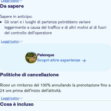
Leggi tutto
teleferica presso il Centro Ecoturistico El Salto
Da sapere
Trasporto incluso
Sapere in anticipo:
Gli orari e i luoghi di partenza potrebbero variare
leggermente a causa del traffico e di altri motivi al di fuori
del controllo dell'operatore
Leggi tutto
Palenque
Scopri altre esperienze
Politiche di cancellazione
Ricevi un rimborso del 100% annullando la prenotazione fino a
24 ore prima dell'inizio dell'attività.
Leggi tutto
Cosa è incluso