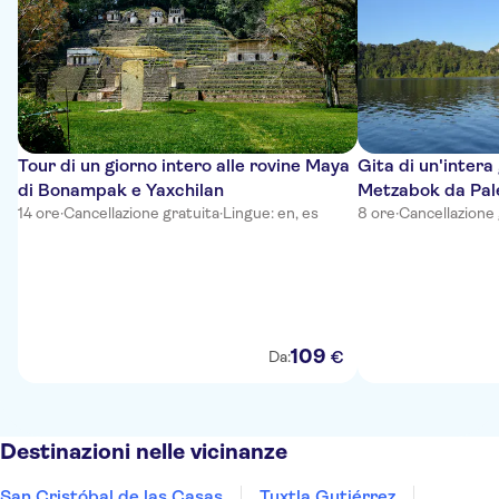
Tour di un giorno intero alle rovine Maya
Gita di un'intera
di Bonampak e Yaxchilan
Metzabok da Pa
14 ore
·
Cancellazione gratuita
·
Lingue: en, es
8 ore
·
Cancellazione 
109
€
Da:
Destinazioni nelle vicinanze
San Cristóbal de las Casas
Tuxtla Gutiérrez