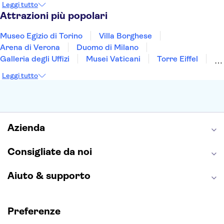
Leggi tutto
Genova
Palermo
Attrazioni più popolari
Museo Egizio di Torino
Villa Borghese
Arena di Verona
Duomo di Milano
Galleria degli Uffizi
Musei Vaticani
Torre Eiffel
Colosseo
Cappella Sistina
Museo del Louvre
Leggi tutto
Reggia di Caserta
Teatro alla Scala
Sagrada Familia
Pantheon
Giardino di Boboli
Torre di Pisa
Foro Romano
Etna
Casa Batlló
Napoli Sotterranea
Azienda
Consigliate da noi
Aiuto & supporto
Preferenze