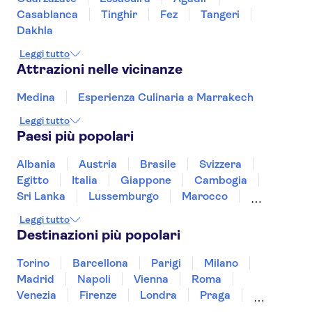
Casablanca
Tinghir
Fez
Tangeri
Dakhla
Leggi tutto
Attrazioni nelle vicinanze
Medina
Esperienza Culinaria a Marrakech
Leggi tutto
Paesi più popolari
Albania
Austria
Brasile
Svizzera
Egitto
Italia
Giappone
Cambogia
Sri Lanka
Lussemburgo
Marocco
Messico
Malesia
Norvegia
Oman
Leggi tutto
Slovenia
Thailandia
Tunisia
Turchia
Destinazioni più popolari
Vietnam
Torino
Barcellona
Parigi
Milano
Madrid
Napoli
Vienna
Roma
Venezia
Firenze
Londra
Praga
Valencia
Budapest
Verona
Lisbona