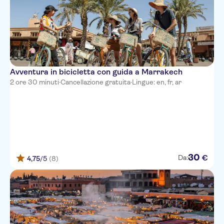
Avventura in bicicletta con guida a Marrakech
2 ore 30 minuti
·
Cancellazione gratuita
·
Lingue: en, fr, ar
30
€
Da:
4,75
/5
(8)