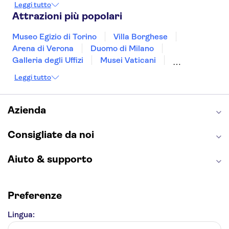
Leggi tutto
Bologna
Malta
Genova
Palermo
Attrazioni più popolari
Museo Egizio di Torino
Villa Borghese
Arena di Verona
Duomo di Milano
Galleria degli Uffizi
Musei Vaticani
Torre Eiffel
Colosseo
Cappella Sistina
Leggi tutto
Museo del Louvre
Reggia di Caserta
Teatro alla Scala
Sagrada Familia
Pantheon
Giardino di Boboli
Torre di Pisa
Azienda
Foro Romano
Etna
Casa Batlló
Napoli Sotterranea
Consigliate da noi
Aiuto & supporto
Preferenze
Lingua: