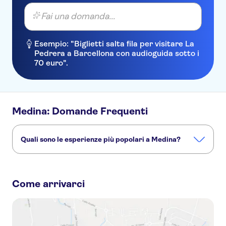
Fai una domanda...
Esempio: "Biglietti salta fila per visitare La
Pedrera a Barcellona con audioguida sotto i
70 euro".
Medina: Domande Frequenti
Quali sono le esperienze più popolari a Medina?
Queste sono le attività più amate a Medina:
Tour di 2 giorni della Medina di Marrakech in bicicletta, del deserto di Agafay e dello zafferano di Ourika
Come arrivarci
Avventura in bicicletta con guida a Marrakech
Tour di un'intera giornata a Marrakech da Casablanca