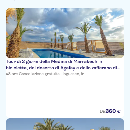
Voucher elettronico
bici
Campagna
Tour di 2 giorni della Medina di Marrakech in
bicicletta, del deserto di Agafay e dello zafferano di
Ourika
48 ore
·
Cancellazione gratuita
·
Lingue: en, fr
360
€
Da: