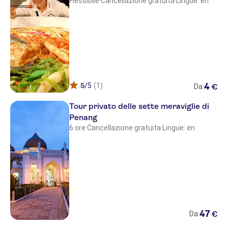
Flessibile
·
Cancellazione gratuita
·
Lingue: en
5
/5
(1)
4
€
Da:
Tour privato delle sette meraviglie di
Penang
6 ore
·
Cancellazione gratuita
·
Lingue: en
47
€
Da: