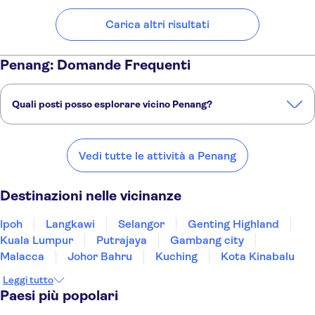
Carica altri risultati
Penang: Domande Frequenti
Quali posti posso esplorare vicino Penang?
Ecco alcuni dei nostri posti preferiti da visitare vicino Penang:
Ipoh
Langkawi
Selangor
Genting Highland
Kuala Lumpur
Vedi tutte le attività a Penang
Destinazioni nelle vicinanze
Ipoh
Langkawi
Selangor
Genting Highland
Kuala Lumpur
Putrajaya
Gambang city
Malacca
Johor Bahru
Kuching
Kota Kinabalu
Leggi tutto
Paesi più popolari