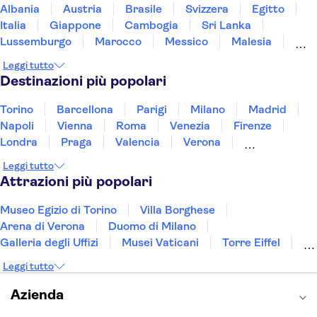
Albania
Austria
Brasile
Svizzera
Egitto
Italia
Giappone
Cambogia
Sri Lanka
Lussemburgo
Marocco
Messico
Malesia
Norvegia
Oman
Slovenia
Thailandia
Leggi tutto
Tunisia
Turchia
Vietnam
Destinazioni più popolari
Torino
Barcellona
Parigi
Milano
Madrid
Napoli
Vienna
Roma
Venezia
Firenze
Londra
Praga
Valencia
Verona
Budapest
Lisbona
Bologna
Malta
Leggi tutto
Genova
Palermo
Attrazioni più popolari
Museo Egizio di Torino
Villa Borghese
Arena di Verona
Duomo di Milano
Galleria degli Uffizi
Musei Vaticani
Torre Eiffel
Colosseo
Cappella Sistina
Museo del Louvre
Leggi tutto
Reggia di Caserta
Teatro alla Scala
Sagrada Familia
Pantheon
Giardino di Boboli
Azienda
Torre di Pisa
Foro Romano
Etna
Casa Batlló