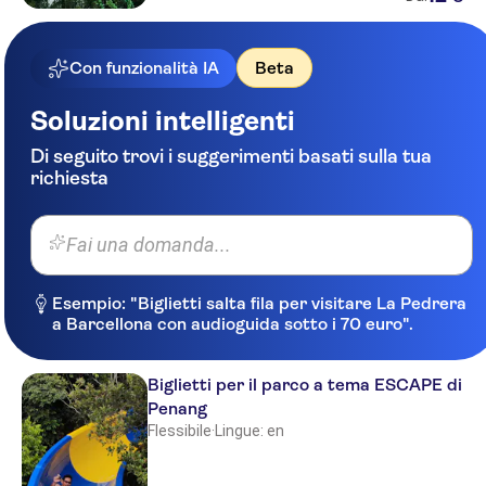
Con funzionalità IA
Beta
Soluzioni intelligenti
Di seguito trovi i suggerimenti basati sulla tua
richiesta
Fai una domanda...
Esempio: "Biglietti salta fila per visitare La Pedrera
a Barcellona con audioguida sotto i 70 euro".
Biglietti per il parco a tema ESCAPE di
Penang
Flessibile
·
Lingue: en