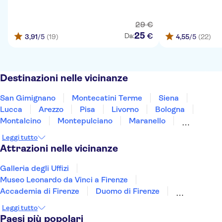
29
€
25
€
Da:
3,91
/5
(19)
4,55
/5
(22)
Destinazioni nelle vicinanze
San Gimignano
Montecatini Terme
Siena
Lucca
Arezzo
Pisa
Livorno
Bologna
Montalcino
Montepulciano
Maranello
Modena
Ravenna
Rimini
Gubbio
Leggi tutto
Attrazioni nelle vicinanze
Galleria degli Uffizi
Museo Leonardo da Vinci a Firenze
Accademia di Firenze
Duomo di Firenze
Palazzo Pitti
Giardino di Boboli
Palazzo Vecchio
Leggi tutto
Museo Nazionale del Bargello
Cappelle Medicee
Paesi più popolari