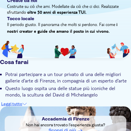
Create da noi
la vita di Michelangelo e le complessità della lavorazione del
Costruite su ciò che ami. Modellate da ciò che ci dici. Realizzate
sfruttando
marmo di Carrara, che fu utilizzato per realizzare questa
oltre 50 anni di esperienza TUI.
Tocco locale
iconica opera d'arte.
Il periodo giusto. Il panorama che molti si perdono. Fai come
i
nostri creator e guide che amano il posto in cui vivono.
Cosa farai
Potrai partecipare a un tour privato di una delle migliori
gallerie d'arte di Firenze, in compagnia di un esperto d'arte
Questo luogo ospita una delle statue più iconiche del
mondo, la scultura del David di Michelangelo
Il programma prevede la visita di ogni sala e mostra, quindi
Leggi tutto
non devi preoccuparti di perderti nulla
DSA1Accademia di Firenze
Non vedrai solo l'arte, ma ne scoprirai la storia, il processo
Accademia di Firenze
creativo e di conservazione
Non hai ancora trovato l'esperienza giusta?
La guida del tour, specializzata in arte rinascimentale, sarà in
Scopri di più