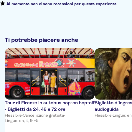
Al momento non ci sono recensioni per questa esperienza.
Ti potrebbe piacere anche
Tour di Firenze in autobus hop-on hop-off
Biglietto d'ingres
- Biglietti da 24, 48 e 72 ore
audioguida
Flessibile
·
Cancellazione gratuita
·
Flessibile
·
Lingue: en, 
Lingue: en, it, fr +5