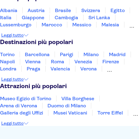
Basilica di Santa Croce
Museo Egizio di Torino
Musei Reali di Torino
Albania
Austria
Brasile
Svizzera
Egitto
Mole Antonelliana - Museo del Cinema
Italia
Giappone
Cambogia
Sri Lanka
Reggia di Venaria Reale
Torre di Pisa
Lussemburgo
Marocco
Messico
Malesia
Norvegia
Oman
Slovenia
Thailandia
Leggi tutto
Tunisia
Turchia
Vietnam
Destinazioni più popolari
Torino
Barcellona
Parigi
Milano
Madrid
Napoli
Vienna
Roma
Venezia
Firenze
Londra
Praga
Valencia
Verona
Budapest
Lisbona
Bologna
Malta
Leggi tutto
Genova
Palermo
Attrazioni più popolari
Museo Egizio di Torino
Villa Borghese
Arena di Verona
Duomo di Milano
Galleria degli Uffizi
Musei Vaticani
Torre Eiffel
Colosseo
Cappella Sistina
Museo del Louvre
Leggi tutto
Reggia di Caserta
Teatro alla Scala
Sagrada Familia
Pantheon
Giardino di Boboli