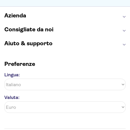
Torre di Pisa
Foro Romano
Etna
Casa Batlló
Napoli Sotterranea
Azienda
Consigliate da noi
Aiuto & supporto
Preferenze
Lingua:
Valuta: