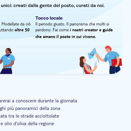
 d'oliva, quindi potrai assaggiarne un po' durante il
 unici: creati dalla gente del posto, curati da noi.
Tocco locale
. Modellate da ciò
Il periodo giusto. Il panorama che molti si
fruttando
perdono. Fai come
oltre 50
i nostri creator e guide
che amano il posto in cui vivono.
parerai a conoscere durante la giornata
ghi più panoramici della zona
ta tra le strade acciottolate
e olio d'oliva della regione
ndo la zona, la sua cultura e i suoi prodotti