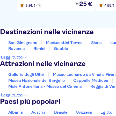
25
€
Da:
3,91
4,55
(19)
/5
/5
Destinazioni nelle vicinanze
San Gimignano
Montecatini Terme
Siena
Lu
Ravenna
Rimini
Gubbio
Leggi tutto
Attrazioni nelle vicinanze
Galleria degli Uffizi
Museo Leonardo da Vinci a Firen
Museo Nazionale del Bargello
Cappelle Medicee
Mole Antonelliana - Museo del Cinema
Reggia di Ve
Leggi tutto
Paesi più popolari
Albania
Austria
Brasile
Svizzera
Egitto