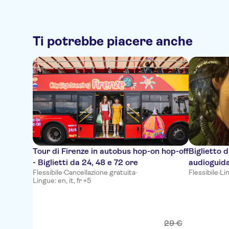
Ti potrebbe piacere anche
Tour di Firenze in autobus hop-on hop-off
Biglietto d
- Biglietti da 24, 48 e 72 ore
audioguid
Flessibile
·
Cancellazione gratuita
·
Flessibile
·
Lin
Lingue: en, it, fr +5
29
€