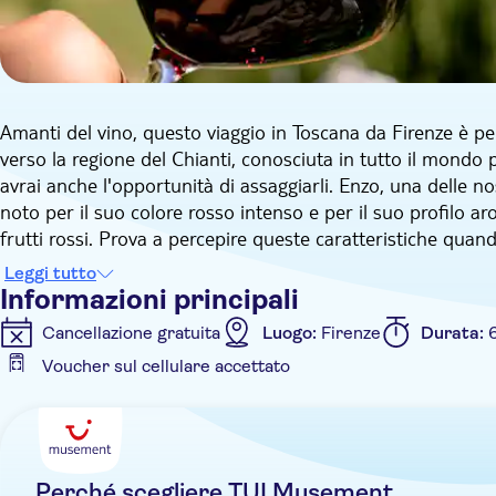
Amanti del vino, questo viaggio in Toscana da Firenze è pens
verso la regione del Chianti, conosciuta in tutto il mondo p
avrai anche l'opportunità di assaggiarli. Enzo, una delle nos
noto per il suo colore rosso intenso e per il suo profilo a
frutti rossi. Prova a percepire queste caratteristiche quand
Dopo il pick-up dal tuo alloggio a Firenze scoprirai la Tosc
Leggi tutto
viaggio sono incantevoli. La prima tappa è il borgo medieva
Informazioni principali
stradine acciottolate. Poi ti dirigerai a Montefioralle, perf
Cancellazione gratuita
Luogo:
Firenze
Durata:
uno dei vini rossi italiani più iconici, ha un gallo nero sull
Voucher sul cellulare accettato
a Montefioralle.
Informazioni aggiuntive
Da qui, ti dirigerai verso un'azienda vinicola a conduzione 
Queste cantine esistono dal Medioevo e utilizzano botti di
Conferma istantanea
Pasti inclusi
Tour privato
tutto quello che c'è da sapere prima di sederti a mangiare 
classici italiani preparati con ingredienti coltivati nella pro
Perché scegliere TUI Musement