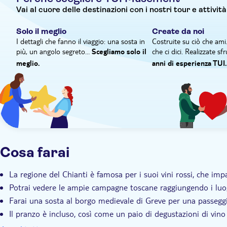
Chianti diversi. Questa regione è anche nota per il suo olio
Vai al cuore delle destinazioni con i nostri tour e attività
soggiorno.
Solo il meglio
Create da noi
I dettagli che fanno il viaggio: una sosta in
Costruite su ciò che ami
più, un angolo segreto…
che ci dici. Realizzate s
Scegliamo solo il
meglio.
anni di esperienza TUI.
Cosa farai
La regione del Chianti è famosa per i suoi vini rossi, che im
Potrai vedere le ampie campagne toscane raggiungendo i luo
Farai una sosta al borgo medievale di Greve per una passeggia
Il pranzo è incluso, così come un paio di degustazioni di vino 
Il tour è guidato da un esperto della Toscana che conosce a fo