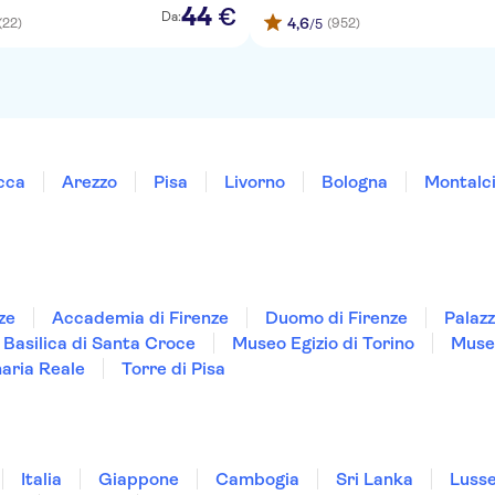
44
€
Da:
4,6
(22)
(952)
/5
cca
Arezzo
Pisa
Livorno
Bologna
Montalc
ze
Accademia di Firenze
Duomo di Firenze
Palazz
Basilica di Santa Croce
Museo Egizio di Torino
Musei
naria Reale
Torre di Pisa
Italia
Giappone
Cambogia
Sri Lanka
Luss