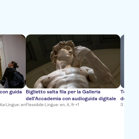
i con guida
Biglietto salta fila per la Galleria
Tour gui
dell'Accademia con audioguida digitale
dell'Ac
ita
·
Lingue: en
Flessibile
·
Lingue: en, it, fr +1
3 ore
·
Can