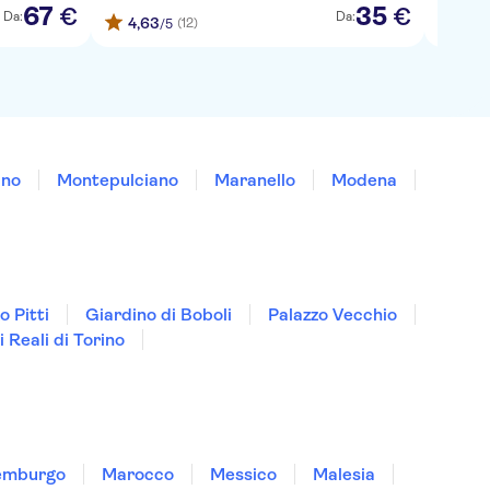
67
35
€
€
Da:
Da:
4,63
4,75
(12)
/5
ino
Montepulciano
Maranello
Modena
o Pitti
Giardino di Boboli
Palazzo Vecchio
 Reali di Torino
emburgo
Marocco
Messico
Malesia