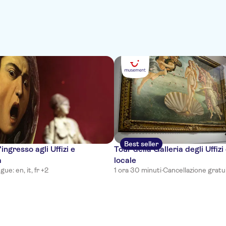
Best seller
'ingresso agli Uffizi e
Tour della Galleria degli Uffiz
a
locale
gue: en, it, fr +2
1 ora 30 minuti
·
Cancellazione gratu