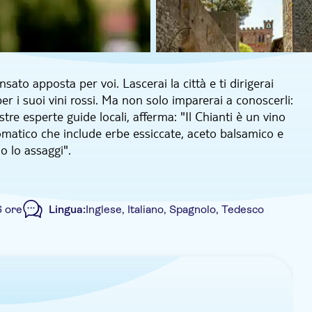
ato apposta per voi. Lascerai la città e ti dirigerai
er i suoi vini rossi. Ma non solo imparerai a conoscerli:
tre esperte guide locali, afferma: "Il Chianti è un vino
romatico che include erbe essiccate, aceto balsamico e
o lo assaggi".
ana e la regione del Chianti: i panorami che vedrai in
le di Greve, dove potrai curiosare tra le graziose
ettamente conservata dal XII secolo. Il Chianti Classico,
6 ore
Lingua:
Inglese, Italiano, Spagnolo, Tedesco
'etichetta: ne scoprirai la storia durante il tuo soggiorno
familiare per il pranzo e una degustazione di vini.
 rovere per gran parte dell'invecchiamento. Imparerai
Voucher elettronico
Trasporto incluso
e bere. Per quanto riguarda il cibo, potrai aspettarti
prietà. Avrai inoltre la possibilità di assaporare tre