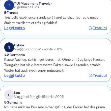
TUI Musement Traveler
T
3 gennaio 2026
5
Francia
Très belle expérience irlandaise à faire! Le chauffeur et le guide
étaient excellents et très agréables!
Leggi tutto
Traduci
Sybille
S
Viaggio di coppia
17 aprile 2025
4.2
Germania
Klasse Ausflug. Zeitlich gut berechnet. Ohne unnötig lange Pausen.
Tourguide hat viele interessante Fakten,sowie Legenden erzählt.
Wetter hat auch noch super mitgespielt.
Leggi tutto
Traduci
Lou
L
Viaggio di famiglia
15 aprile 2025
5
Germania
Ich habe mich im Bus sehr sicher gefühlt, der Fahrer hat das prima