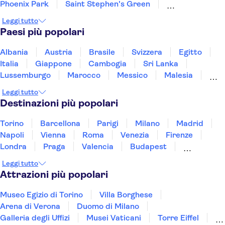
Phoenix Park
Saint Stephen's Green
National Gallery of Ireland
Christ Church Cathedral
Leggi tutto
Guinness Storehouse
Paesi più popolari
EPIC Irish Immigration Museum
Scogliere di Moher
Wicklow Mountains
Albania
Austria
Brasile
Svizzera
Egitto
Italia
Giappone
Cambogia
Sri Lanka
Lussemburgo
Marocco
Messico
Malesia
Norvegia
Oman
Slovenia
Thailandia
Leggi tutto
Tunisia
Turchia
Vietnam
Destinazioni più popolari
Torino
Barcellona
Parigi
Milano
Madrid
Napoli
Vienna
Roma
Venezia
Firenze
Londra
Praga
Valencia
Budapest
Verona
Lisbona
Bologna
Malta
Genova
Leggi tutto
Palermo
Attrazioni più popolari
Museo Egizio di Torino
Villa Borghese
Arena di Verona
Duomo di Milano
Galleria degli Uffizi
Musei Vaticani
Torre Eiffel