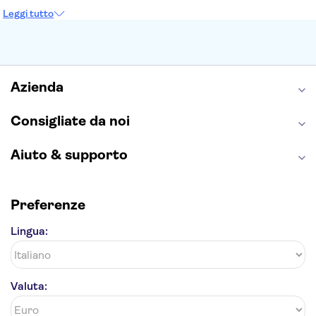
Colosseo
Cappella Sistina
Museo del Louvre
Leggi tutto
Reggia di Caserta
Teatro alla Scala
Sagrada Familia
Pantheon
Giardino di Boboli
Torre di Pisa
Foro Romano
Etna
Casa Batlló
Napoli Sotterranea
Azienda
Consigliate da noi
Aiuto & supporto
Preferenze
Lingua:
Valuta: