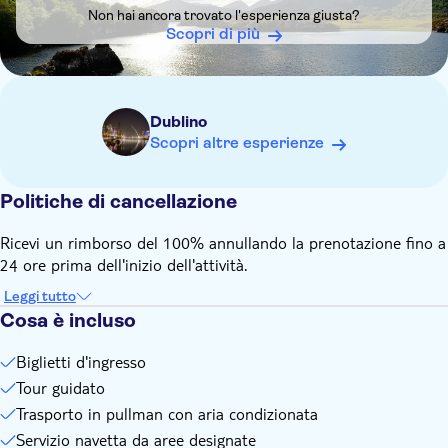
Sebbene non vi sia alcun controllo attivo delle frontiere tra
Non hai ancora trovato l'esperienza giusta?
Irlanda e Irlanda del Nord, è comunque tua responsabilità
Scopri di più
assicurarti che tutti i visti e gli altri documenti di viaggio
siano in ordine
Si prega di indossare abiti adatti alle condizioni
meteorologiche, scarpe comode e portare un pranzo al
Dublino
sacco.
Scopri altre esperienze
Politiche di cancellazione
Ricevi un rimborso del 100% annullando la prenotazione fino a
24 ore prima dell'inizio dell'attività.
Leggi tutto
Cosa è incluso
Biglietti d'ingresso
Tour guidato
Trasporto in pullman con aria condizionata
Servizio navetta da aree designate