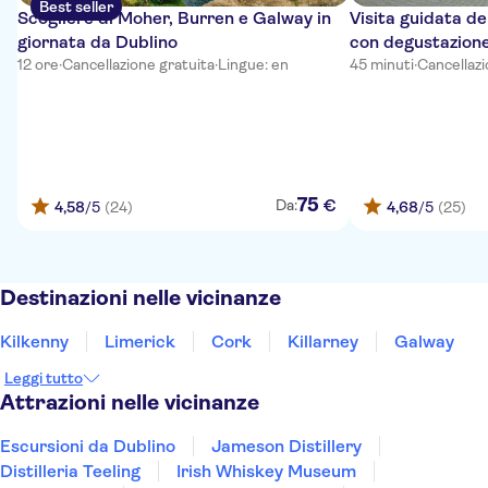
Best seller
Scogliere di Moher, Burren e Galway in
Visita guidata de
giornata da Dublino
con degustazion
12 ore
·
Cancellazione gratuita
·
Lingue: en
45 minuti
·
Cancellazi
75
€
Da:
4,58
/5
(24)
4,68
/5
(25)
Destinazioni nelle vicinanze
Kilkenny
Limerick
Cork
Killarney
Galway
Leggi tutto
Attrazioni nelle vicinanze
Escursioni da Dublino
Jameson Distillery
Distilleria Teeling
Irish Whiskey Museum