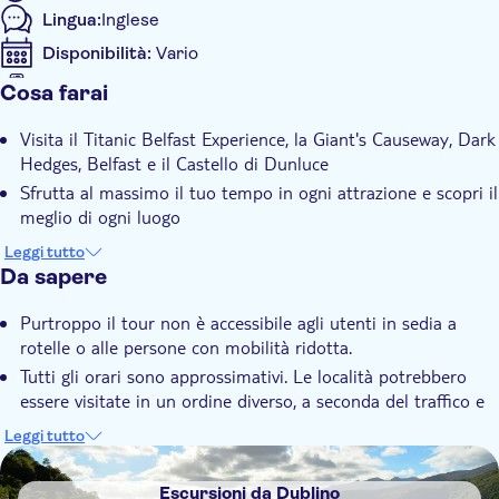
Lingua:
Inglese
approfondito sulla storia del Titanic, dalla sua concezione, al
fatidico viaggio inaugurale e alla sua avventurosa scoperta sui
Disponibilità:
Vario
fondali del Nord Atlantico.
Voucher sul cellulare accettato
Cosa farai
Prima di tornare a Dublino, potrete trascorrere un po' di
Informazioni aggiuntive
tempo libero alla scoperta della città di Belfast.
Visita il Titanic Belfast Experience, la Giant's Causeway, Dark
Conferma istantanea
Hedges, Belfast e il Castello di Dunluce
Ingresso prioritario
Sfrutta al massimo il tuo tempo in ogni attrazione e scopri il
Rivenditore ufficiale
meglio di ogni luogo
Innamorati dell'Irlanda del Nord mentre ammiri viste
Pasti inclusi
Leggi tutto
spettacolari lungo il percorso
Da sapere
Piccolo gruppo
Subject expert guide
Purtroppo il tour non è accessibile agli utenti in sedia a
rotelle o alle persone con mobilità ridotta.
Tour con audioguida
Tutti gli orari sono approssimativi. Le località potrebbero
Voucher elettronico
essere visitate in un ordine diverso, a seconda del traffico e
delle condizioni meteorologiche.
Leggi tutto
Si prega di ricordare che l'Irlanda del Nord utilizza la valuta
DSA1Escursioni da Dublino
Sterlina.
Escursioni da Dublino