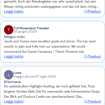
gemacht. Auch der Reisebegleiter war sehr symphytisch, hat sein
Wissen richtig portioniert weitergegeben und das mit dem richtigen
Leggi tutto
Traduci
Mass an Humor. Die beiden haben sich super ergänzt. Das Highlight
war, dass der Fahrer in Belfast zum Bäcker seines Herzens ging und
dort für den gesamten Bus Kuchen kaufte. Es war einfach ein toller
Tag mit vielen schönen Augenblicken und Impressionen. Vielen
TUI Musement Traveler
T
26 giugno 2025
Dank!
5
Regno Unito
Jacob and Tomos were excellent guide and driver. The trip went
exactly to plan and fully met our expectations. We would
recommend the Giants Causeway / Titanic Museum trip.
Leggi tutto
Traduci
Luisa
L
Viaggio da solo
27 luglio 2024
5
Germania
Ein spektakulärer Highlight-Ausflug, der mich geflasht hat. Trotz
längerer Anreise blieb Zeit für unerwartet viele lohnenswerte Stops.
Der Blick auf Dunluce Castle war atemberaubend. Das
Leggi tutto
Traduci
Naturwunder Giants Causeway zu sehen und darauf zu klettern,