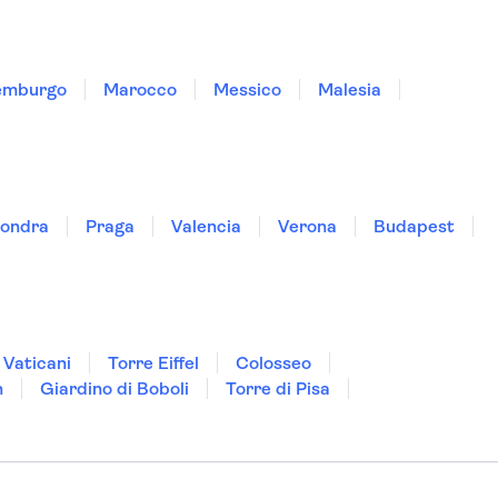
emburgo
Marocco
Messico
Malesia
ondra
Praga
Valencia
Verona
Budapest
 Vaticani
Torre Eiffel
Colosseo
n
Giardino di Boboli
Torre di Pisa