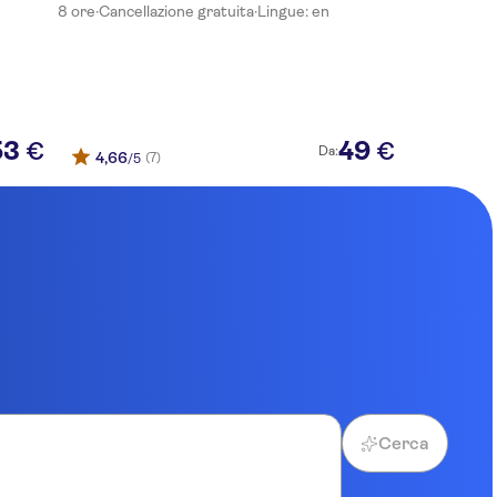
8 ore
·
Cancellazione gratuita
·
Lingue: en
53
49
€
€
Da:
4,66
(7)
/5
Cerca