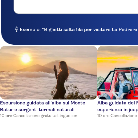
Esempio: "Biglietti salta fila per visitare La Pedrer
Escursione guidata all'alba sul Monte
Alba guidata del
Batur e sorgenti termali naturali
esperienza in jee
10 ore
·
Cancellazione gratuita
·
Lingue: en
10 ore
·
Cancellazione