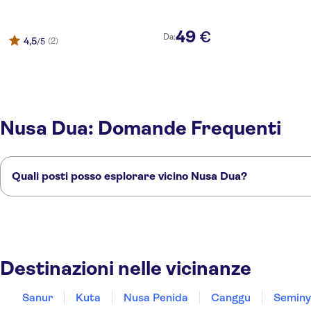
49
€
Da:
4,5
(2)
/5
Nusa Dua: Domande Frequenti
Quali posti posso esplorare vicino Nusa Dua?
Ecco alcuni dei nostri posti preferiti da visitare vicino Nusa Dua:
Sanur
Kuta
Nusa Penida
Canggu
Seminyak
Destinazioni nelle vicinanze
Sanur
Kuta
Nusa Penida
Canggu
Seminy