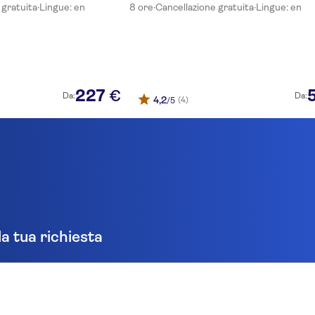
 gratuita
·
Lingue: en
8 ore
·
Cancellazione gratuita
·
Lingue: en
227
€
Da:
Da:
4,2
(4)
/5
la tua richiesta