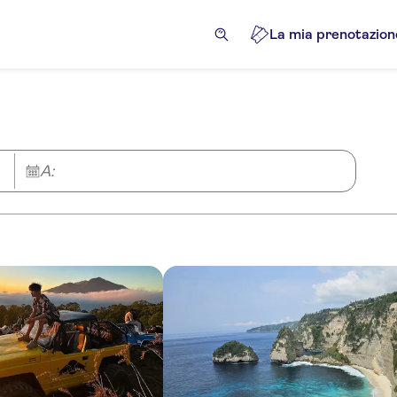
La mia prenotazion
A: