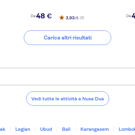
48
€
Da:
Da:
3,93
(3)
/5
Carica altri risultati
Vedi tutte le attività a Nusa Dua
ak
Legian
Ubud
Bali
Karangasem
Lombo