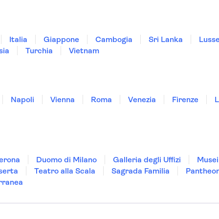
Italia
Giappone
Cambogia
Sri Lanka
Luss
sia
Turchia
Vietnam
Napoli
Vienna
Roma
Venezia
Firenze
L
Verona
Duomo di Milano
Galleria degli Uffizi
Musei
serta
Teatro alla Scala
Sagrada Familia
Pantheo
rranea