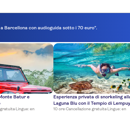
a a Barcellona con audioguida sotto i 70 euro".
 Monte Batur e
Esperienza privata di snorkeling all
p
Laguna Blu con il Tempio di Lempu
 gratuita
·
Lingue: en
10 ore
·
Cancellazione gratuita
·
Lingue: en