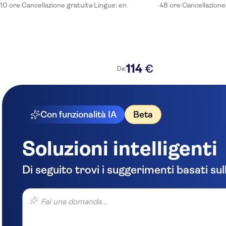
10 ore
·
Cancellazione gratuita
·
Lingue: en
48 ore
·
Cancellazione
114
€
Da:
Con funzionalità IA
Beta
Soluzioni intelligenti
Di seguito trovi i suggerimenti basati sul
Fai una domanda...