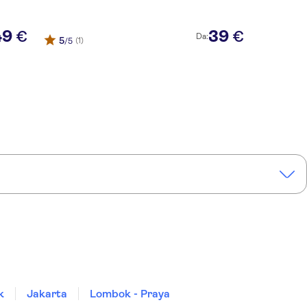
49
39
€
€
Da:
5
(1)
/5
k
Jakarta
Lombok - Praya