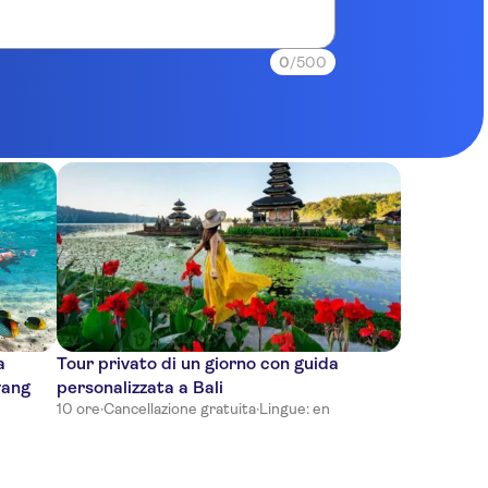
0
/500
a
Tour privato di un giorno con guida
yang
personalizzata a Bali
10 ore
·
Cancellazione gratuita
·
Lingue: en