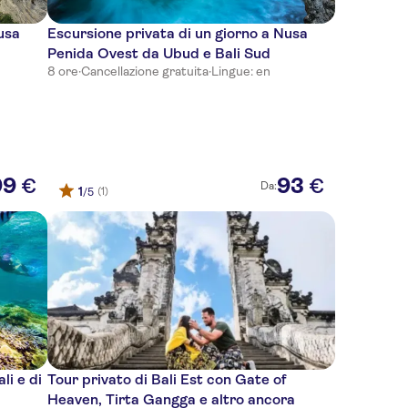
usa
Escursione privata di un giorno a Nusa
Penida Ovest da Ubud e Bali Sud
8 ore
·
Cancellazione gratuita
·
Lingue: en
99
93
€
€
Da:
1
(1)
/5
li e di
Tour privato di Bali Est con Gate of
Heaven, Tirta Gangga e altro ancora