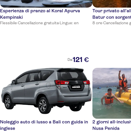
Canggu
Esperienza di pranzo al Koral Apurva
Tour privato all'a
Sanur
Kempinski
Batur con sorgent
Ubud
Flessibile
·
Cancellazione gratuita
·
Lingue: en
8 ore
·
Cancellazione 
121
€
Da:
Noleggio auto di lusso a Bali con guida in
2 giorni all-incl
inglese
Nusa Penida