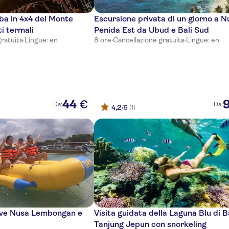
lba in 4x4 del Monte
Escursione privata di un giorno a N
i termali
Penida Est da Ubud e Bali Sud
gratuita
·
Lingue: en
8 ore
·
Cancellazione gratuita
·
Lingue: en
44
€
Da:
Da:
4,2
(1)
/5
usive Nusa Lembongan e
Visita guidata della Laguna Blu di Ba
Tanjung Jepun con snorkeling