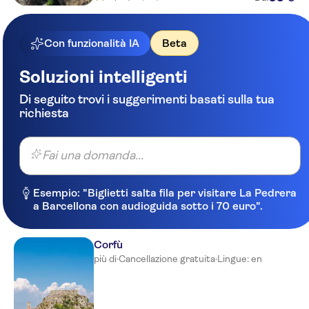
Valtos Ionion
Con funzionalità IA
Beta
Alea Resort
Maria Studios (Prevez Parga)
Soluzioni intelligenti
MarBella Elix PVK
Di seguito trovi i suggerimenti basati sulla tua
richiesta
NO-PICKUP
Harbour front
Fai una domanda...
Esempio: "Biglietti salta fila per visitare La Pedrera
a Barcellona con audioguida sotto i 70 euro".
Corfù
più di
·
Cancellazione gratuita
·
Lingue: en