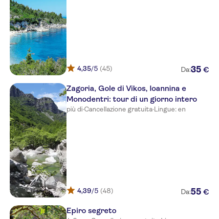
Salvator Hotel Villas & Spa
Filoxenia Sea view
ELENI APARTMENTS
AVISTA PARGA
4,35
/5
(45)
35
€
Da:
Valtos Beach
Zagoria, Gole di Vikos, Ioannina e
Mara
Monodentri: tour di un giorno intero
più di
·
Cancellazione gratuita
·
Lingue: en
Scarabeo Parga Hotel & Villas
Icons Experience
Ionion Beach Resort
Hotel 1800
Alfa
4,39
/5
(48)
55
€
Da:
Terra Verde
Epiro segreto