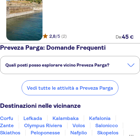
2,8
/5
(2)
45
€
Da:
Preveza Parga: Domande Frequenti
Quali posti posso esplorare vicino Preveza Parga?
Ecco alcuni dei nostri posti preferiti da visitare vicino Preveza Parga:
Corfu
Lefkada
Kalambaka
Kefalonia
Zante
Vedi tutte le attività a Preveza Parga
Destinazioni nelle vicinanze
Corfu
Lefkada
Kalambaka
Kefalonia
Zante
Olympus Riviera
Volos
Salonicco
Skiathos
Peloponesse
Nafplio
Skopelos
Kalamata
Halkidiki
Atene