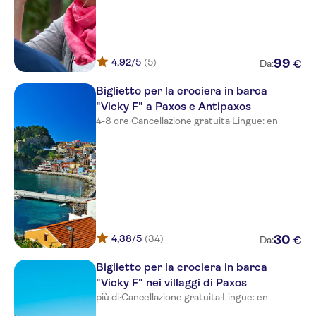
Irini Studios (Parga)
Villa Dorita
VILLA ORANGE
4,92
/5
(5)
99
€
Da:
Zozefina Apartments
Biglietto per la crociera in barca
"Vicky F" a Paxos e Antipaxos
Sifakis House Parga
4-8 ore
·
Cancellazione gratuita
·
Lingue: en
Akanthus Studios
Parga Beach
Parga Suites
GOLDEN SUN APARTMENTS
4,38
/5
(34)
30
€
Da:
Olympic Studios & Apartments
Biglietto per la crociera in barca
Adams Hotel
"Vicky F" nei villaggi di Paxos
Casa Arkoudas
più di
·
Cancellazione gratuita
·
Lingue: en