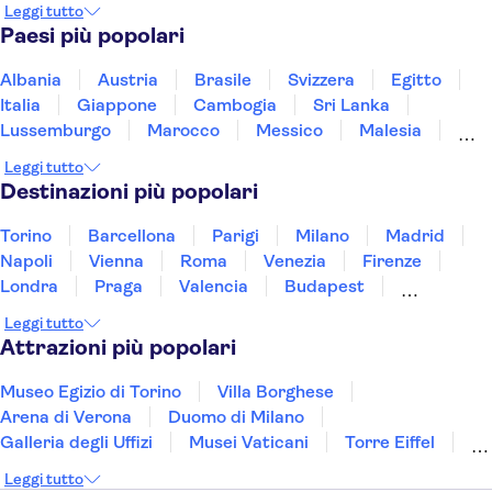
Leggi tutto
Paesi più popolari
Albania
Austria
Brasile
Svizzera
Egitto
Italia
Giappone
Cambogia
Sri Lanka
Lussemburgo
Marocco
Messico
Malesia
Norvegia
Oman
Slovenia
Thailandia
Leggi tutto
Tunisia
Turchia
Vietnam
Destinazioni più popolari
Torino
Barcellona
Parigi
Milano
Madrid
Napoli
Vienna
Roma
Venezia
Firenze
Londra
Praga
Valencia
Budapest
Verona
Lisbona
Bologna
Malta
Genova
Leggi tutto
Palermo
Attrazioni più popolari
Museo Egizio di Torino
Villa Borghese
Arena di Verona
Duomo di Milano
Galleria degli Uffizi
Musei Vaticani
Torre Eiffel
Colosseo
Cappella Sistina
Museo del Louvre
Leggi tutto