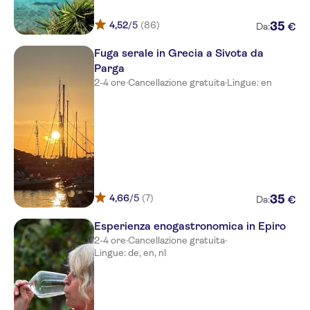
Zozefina
4,52
/5
(86)
35
€
Da:
Drakos
Fuga serale in Grecia a Sivota da
Angelika
Parga
2-4 ore
·
Cancellazione gratuita
·
Lingue: en
The Well Parga
Byzantio Hotel Apartments
Akis Studios
Enetiko Resort Suites
Lemon Tree Studios (Prevez
4,66
/5
(7)
35
€
Da:
Parga)
Esperienza enogastronomica in Epiro
Mediterraneo Resort
2-4 ore
·
Cancellazione gratuita
·
Lingue: de, en, nl
Rezi
Bella Vista