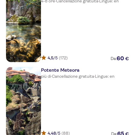
4-8 ore
·
Cancellazione gratuita
·
Lingue: en
Acrothea Hotel
Acropol
Limeria Studios & Maisonettes
Anax Apartments
ELYSIUM LIVING PARGA
4,5
/5
(172)
60
€
Da:
Golden Bay Suites
Potente Meteora
LivingHome Suites
più di
·
Cancellazione gratuita
·
Lingue: en
ENETIKO RESORT
Parga Princess
Kanali Studios
Petrino Resort
Magda's
4,48
/5
(88)
65
€
Da: