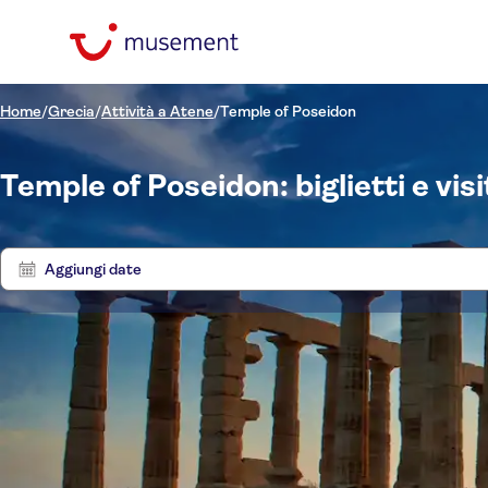
Home
/
Grecia
/
Attività a Atene
/
Temple of Poseidon
Temple of Poseidon: biglietti e vis
Aggiungi date
Filtra per prezzo
Biglie
(Adulto)
Hotel pickup
Opzioni biglietto
Att
Cancellazione gratuita
Filtra per categorie
€
€
Min
Max