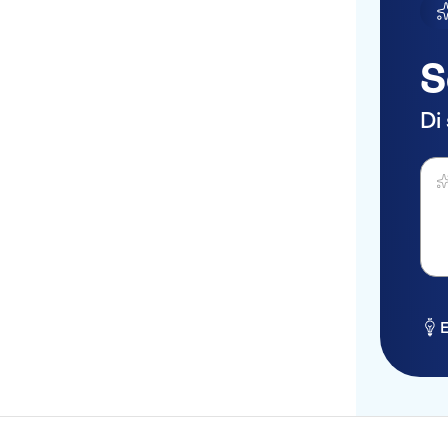
S
Di
Fai 
E