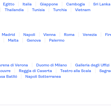
Egitto
Italia
Giappone
Cambogia
Sri Lanka
Thailandia
Tunisia
Turchia
Vietnam
Madrid
Napoli
Vienna
Roma
Venezia
Fir
Malta
Genova
Palermo
Arena di Verona
Duomo di Milano
Galleria degli Uffizi
Louvre
Reggia di Caserta
Teatro alla Scala
Sagra
sa Batlló
Napoli Sotterranea