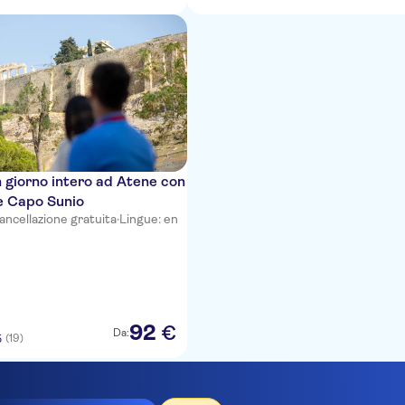
n giorno intero ad Atene con
e Capo Sunio
ancellazione gratuita
·
Lingue: en
92
€
Da:
(19)
5