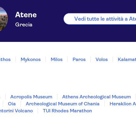
Atene
Vedi tutte le attività a A
Grecia
athos
Mykonos
Milos
Paros
Volos
Kalama
s
Acropolis Museum
Athens Archeological Museum
Oia
Archeological Museum of Chania
Heraklion 
ntorini Volcano
TUI Rhodes Marathon