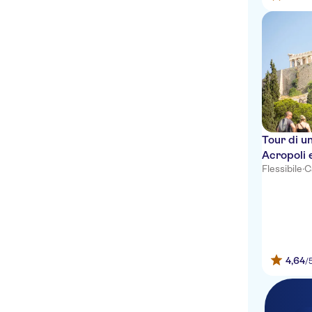
Tour di u
Acropoli 
Flessibile
·
C
4,64
/