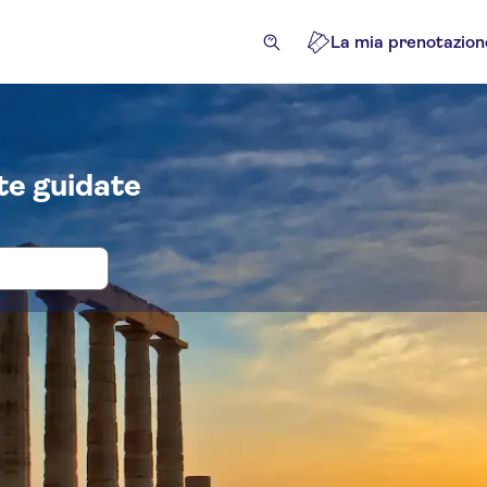
La mia prenotazion
ite guidate
tti d'ingresso e tour per Temple of Po
razioni e tour guidati
Escursioni e tour in giornata