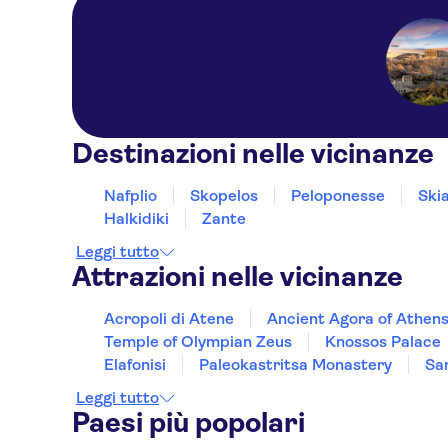
Destinazioni nelle vicinanze
Nafplio
Skopelos
Peloponesse
Ski
Halkidiki
Zante
Leggi tutto
Attrazioni nelle vicinanze
Acropoli di Atene
Ancient Agora of Athen
Temple of Olympian Zeus
Knossos Palace
Elafonisi
Paleokastritsa Monastery
Sa
Leggi tutto
Paesi più popolari