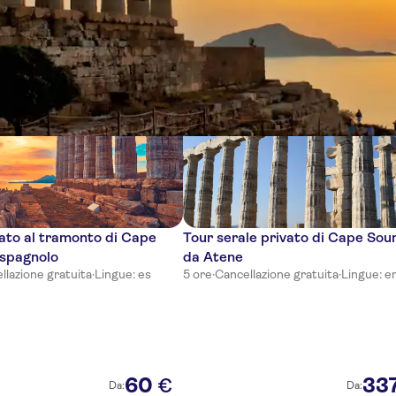
ze
ato al tramonto di Cape
Tour serale privato di Cape Sou
 spagnolo
da Atene
llazione gratuita
·
Lingue: es
5 ore
·
Cancellazione gratuita
·
Lingue: e
60
33
€
Da:
Da: