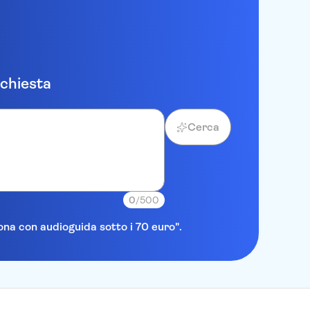
ichiesta
Cerca
0
/500
lona con audioguida sotto i 70 euro".