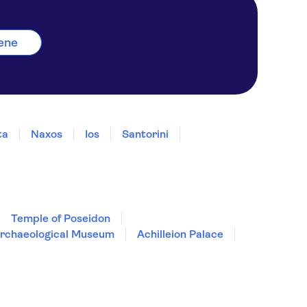
tene
ta
Naxos
Ios
Santorini
Temple of Poseidon
Archaeological Museum
Achilleion Palace