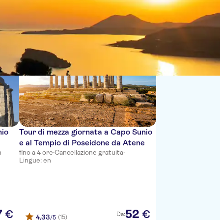
Sort by:
nio
Tour di mezza giornata a Capo Sunio
e al Tempio di Poseidone da Atene
n
fino a 4 ore
·
Cancellazione gratuita
·
Lingue: en
7
52
€
€
Da:
4,33
(15)
/5