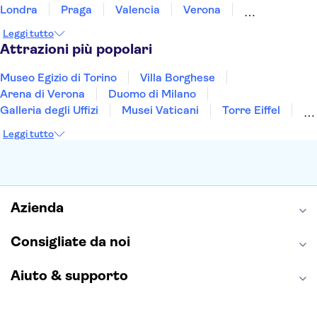
Londra
Praga
Valencia
Verona
Budapest
Lisbona
Bologna
Malta
Leggi tutto
Genova
Palermo
Attrazioni più popolari
Museo Egizio di Torino
Villa Borghese
Arena di Verona
Duomo di Milano
Galleria degli Uffizi
Musei Vaticani
Torre Eiffel
Colosseo
Cappella Sistina
Museo del Louvre
Leggi tutto
Reggia di Caserta
Teatro alla Scala
Sagrada Familia
Pantheon
Giardino di Boboli
Torre di Pisa
Foro Romano
Etna
Casa Batlló
Napoli Sotterranea
Azienda
Consigliate da noi
Aiuto & supporto