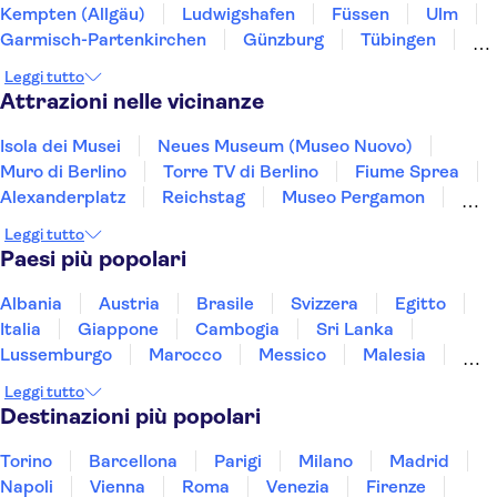
Kempten (Allgäu)
Ludwigshafen
Füssen
Ulm
Garmisch-Partenkirchen
Günzburg
Tübingen
Augusta
Foresta Nera
Stuttgart
Leggi tutto
Freiburg im Breisgau
Monaco di Baviera
Attrazioni nelle vicinanze
Isola dei Musei
Neues Museum (Museo Nuovo)
Muro di Berlino
Torre TV di Berlino
Fiume Sprea
Alexanderplatz
Reichstag
Museo Pergamon
Porto di Amburgo
Museo della DDR di Berlino
Leggi tutto
East Berlin
Checkpoint Charlie a Berlino
Paesi più popolari
Memoriale di Sachsenhausen
Elbphilharmonie
Porta di Brandeburgo
Albania
Austria
Brasile
Svizzera
Egitto
Italia
Giappone
Cambogia
Sri Lanka
Lussemburgo
Marocco
Messico
Malesia
Norvegia
Oman
Slovenia
Thailandia
Leggi tutto
Tunisia
Turchia
Vietnam
Destinazioni più popolari
Torino
Barcellona
Parigi
Milano
Madrid
Napoli
Vienna
Roma
Venezia
Firenze