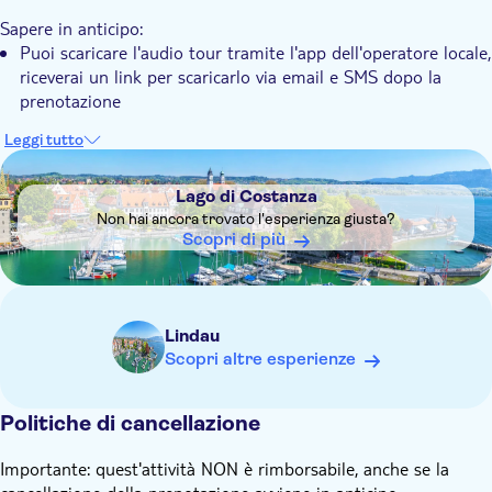
La grandiosità della Cattedrale di Nostra Signora con la sua
arte maestosa
Sapere in anticipo:
Puoi scaricare l'audio tour tramite l'app dell'operatore locale,
riceverai un link per scaricarlo via email e SMS dopo la
prenotazione
Leggi tutto
DSA1Lago di Costanza
Lago di Costanza
Non hai ancora trovato l'esperienza giusta?
Scopri di più
Lindau
Scopri altre esperienze
Politiche di cancellazione
Importante: quest'attività NON è rimborsabile, anche se la