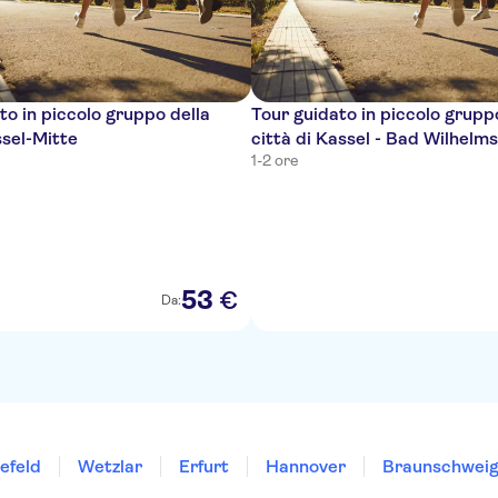
to in piccolo gruppo della
Tour guidato in piccolo grupp
ssel-Mitte
città di Kassel - Bad Wilhelm
1-2 ore
53
€
Da:
lefeld
Wetzlar
Erfurt
Hannover
Braunschwei