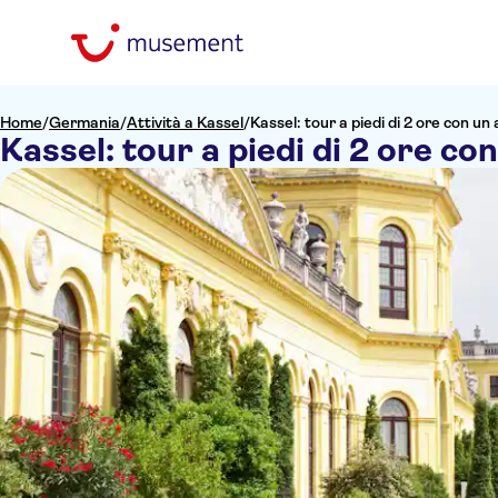
Home
/
Germania
/
Attività a Kassel
/
Kassel: tour a piedi di 2 ore con u
Kassel: tour a piedi di 2 ore c