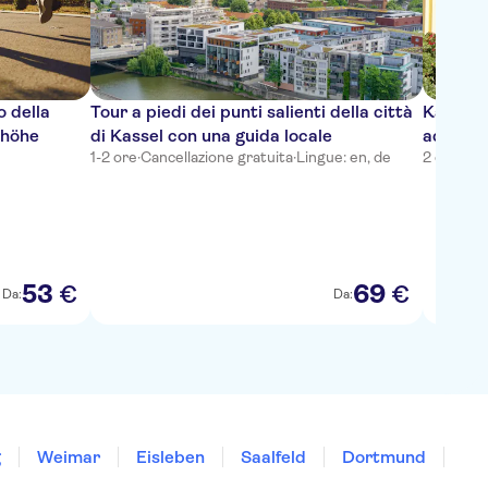
o della
Tour a piedi dei punti salienti della città
Kassel: 
shöhe
di Kassel con una guida locale
accompa
1-2 ore
·
Cancellazione gratuita
·
Lingue: en, de
2 ore
·
Can
53
69
€
€
Da:
Da:
g
Weimar
Eisleben
Saalfeld
Dortmund