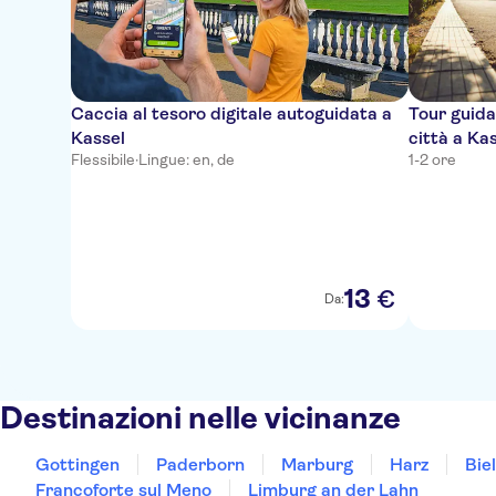
Caccia al tesoro digitale autoguidata a
Tour guida
Kassel
città a Ka
Flessibile
·
Lingue: en, de
1-2 ore
13
€
Da:
Destinazioni nelle vicinanze
Gottingen
Paderborn
Marburg
Harz
Bie
Francoforte sul Meno
Limburg an der Lahn