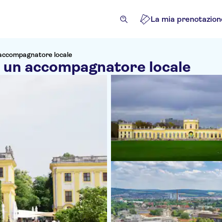
La mia prenotazion
n accompagnatore locale
on un accompagnatore locale