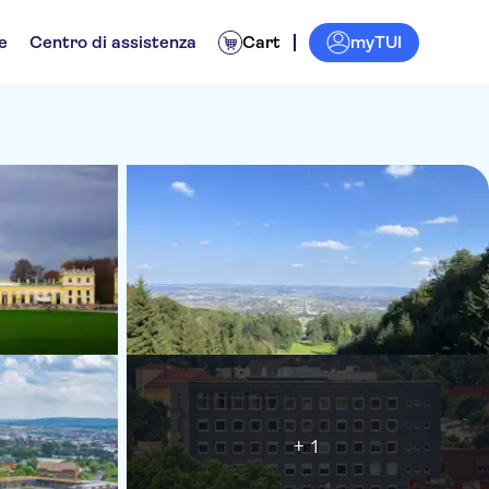
myTUI
e
Centro di assistenza
Cart
+ 1