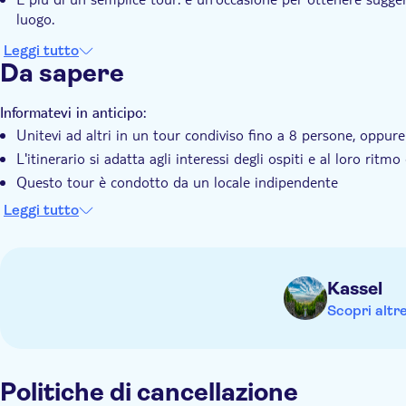
luogo.
Leggi tutto
Da sapere
Informatevi in anticipo:
Unitevi ad altri in un tour condiviso fino a 8 persone, oppure
L'itinerario si adatta agli interessi degli ospiti e al loro ritmo
Questo tour è condotto da un locale indipendente
Le tappe possono variare a seconda delle condizioni meteoro
Leggi tutto
Questo è un tour a piedi dei punti salienti della città e non inc
monumenti o le attrazioni.
Kassel
Scopri altr
Politiche di cancellazione