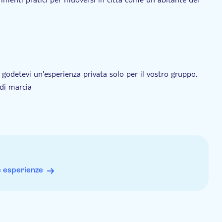
 godetevi un'esperienza privata solo per il vostro gruppo.
 di marcia
logiche
lude biglietti d'ingresso per i trasporti pubblici, i
e esperienze