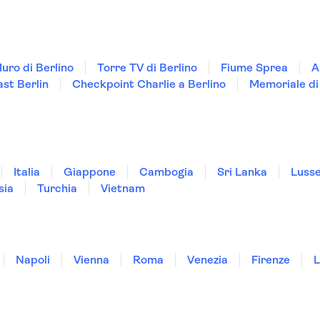
uro di Berlino
Torre TV di Berlino
Fiume Sprea
A
ast Berlin
Checkpoint Charlie a Berlino
Memoriale d
Italia
Giappone
Cambogia
Sri Lanka
Luss
sia
Turchia
Vietnam
Napoli
Vienna
Roma
Venezia
Firenze
L