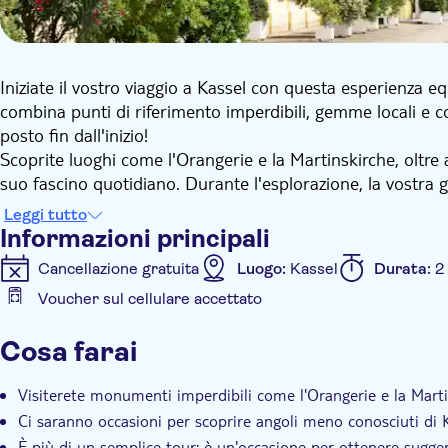
Iniziate il vostro viaggio a Kassel con questa esperienza e
combina punti di riferimento imperdibili, gemme locali e co
posto fin dall'inizio!
Scoprite luoghi come l'Orangerie e la Martinskirche, oltre
suo fascino quotidiano. Durante l'esplorazione, la vostra g
farà vivere la città.
Leggi tutto
Riceverete anche consigli da insider su dove cenare, rilassa
Informazioni principali
conoscenza completa di Kassel, un punto di vista locale e 
Cancellazione gratuita
Luogo:
Kassel
Durata:
2
la città come un vero abitante del luogo.
Voucher sul cellulare accettato
Informazioni aggiuntive
Cosa farai
Conferma istantanea
Visita guidata
Local touch
Visiterete monumenti imperdibili come l'Orangerie e la Marti
Ci saranno occasioni per scoprire angoli meno conosciuti di K
È più di un semplice tour: è un'occasione per ottenere sugge