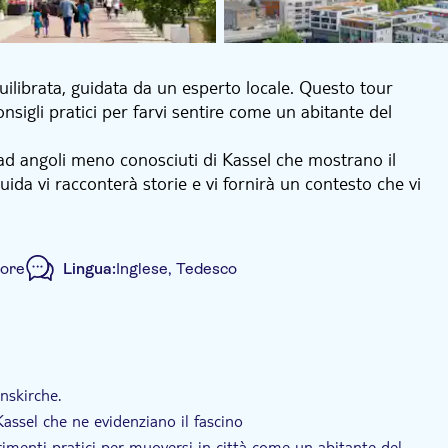
quilibrata, guidata da un esperto locale. Questo tour
nsigli pratici per farvi sentire come un abitante del
 ad angoli meno conosciuti di Kassel che mostrano il
uida vi racconterà storie e vi fornirà un contesto che vi
rvi e muovervi in città. Alla fine del tour, avrete una
suggerimenti pratici che vi aiuteranno ad attraversare
 ore
Lingua:
Inglese, Tedesco
Piccolo gruppo
Animali ammessi
nskirche.
assel che ne evidenziano il fascino
rimenti pratici per muoversi in città come un abitante del