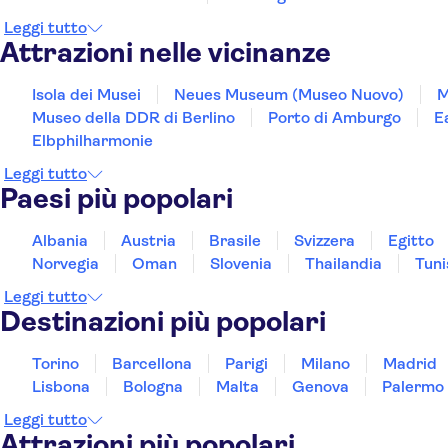
Leggi tutto
Attrazioni nelle vicinanze
Isola dei Musei
Neues Museum (Museo Nuovo)
M
Museo della DDR di Berlino
Porto di Amburgo
E
Elbphilharmonie
Leggi tutto
Paesi più popolari
Albania
Austria
Brasile
Svizzera
Egitto
Norvegia
Oman
Slovenia
Thailandia
Tuni
Leggi tutto
Destinazioni più popolari
Torino
Barcellona
Parigi
Milano
Madrid
Lisbona
Bologna
Malta
Genova
Palermo
Leggi tutto
Attrazioni più popolari