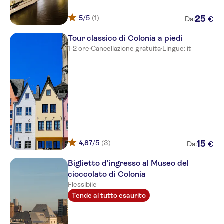
PrivatHotel Probst
5
/5
(1)
25
€
Da:
Hotel Avenue
Tour classico di Colonia a piedi
Adina Apartment Hotel Berlin
1-2 ore
·
Cancellazione gratuita
·
Lingue: it
Hackescher Markt
Melter Hotel & Apartments
Hotel Hauser Boutique
Altstadt-Hotel Koln
Altstadtbrau Hotel &
Appartementhaus
4,87
/5
(3)
15
€
Da:
Gideon Hotel
Biglietto d'ingresso al Museo del
cioccolato di Colonia
Sonata Hotel
Flessibile
Hotel Am Josephsplatz
Tende al tutto esaurito
Monbijou Hotel