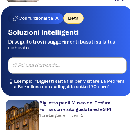
Hotel FIVE
Sorat Hotel Saxx
Con funzionalità IA
Beta
Lint Hotel Koln
Soluzioni intelligenti
Stern am Rathaus
Di seguito trovi i suggerimenti basati sulla tua
CityClass Hotel Caprice am
richiesta
Dom
Dorint Hotel am Heumarkt Koln
Fai una domanda...
Hotel Lyskirchen Cologne
Esempio: "Biglietti salta fila per visitare La Pedrera
Hotel Mondial am Dom Cologne
a Barcellona con audioguida sotto i 70 euro".
MGallery
Eden Hotel Fruh am Dom
Biglietto per il Museo dei Profumi
Farina con visita guidata ed eSIM
Deutscher Kaiser Nuremberg
1 ora
·
Lingue: en, fr, es +2
Lorenz Hotel Zentral