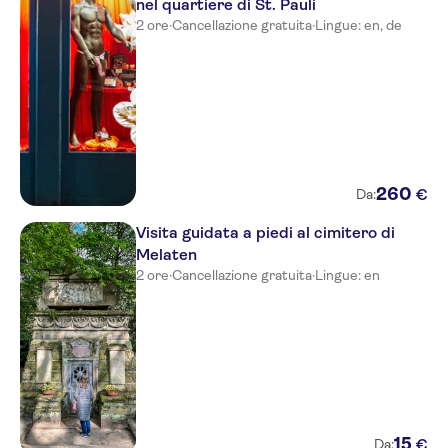
nel quartiere di St. Pauli
Hotel Elch
2 ore
·
Cancellazione gratuita
·
Lingue: en, de
Mauritius Komfort Hotel in der
Altstadt
FWW Trade Fair
Accommodation Cologne
Hotel Hackescher Markt
Hotel Continental
260
€
Da:
Altstadthotel Lowenbrau
Visita guidata a piedi al cimitero di
Melaten
Rhein Hotel St.Martin
2 ore
·
Cancellazione gratuita
·
Lingue: en
Senats Hotel
Radisson Blu Hotel, Berlin
Hotel am Museum
Hotel Sion
15
€
Da: