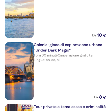
Hotel Hayk
Hotel Alexander Plaza Berlin
Hotel Konigshof The Arthouse
Hotel An Der Philharmonie
10
€
Da:
Hotel Central
Colonia: gioco di esplorazione urbana
"Under Dark Magic"
CityClass Hotel Europa am Dom
1 ora 30 minuti
·
Cancellazione gratuita
·
Lingue: en, de, nl
Contact vendor
CityClass Hotel Residence am
Dom
Alter Roemer
Hotel Allegro
8
€
Da:
Das Kleine Stapelhauschen
Tour privato a tema sesso e criminalità