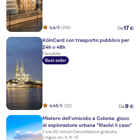
Hotel Keiml
Hotel Roemerhafen
4,4
/5
(218)
17
€
Da:
Dom Hotel Koeln
KölnCard con trasporto pubblico per
City Hotel
24h o 48h
Hotel am Schonen Brunnen
Flessibile
Best seller
Burghotel Nurnberg
Artisthotel Monte Christo
Hotel Agneshof
Garden Hotel
4,43
/5
(22)
9
€
Da:
Motel One Berlin-
Alexanderplatz
Mistero dell'omicidio a Colonia: gioco
di esplorazione urbana "Risolvi il caso"
Motel One Berlin-Hackescher
1 ora 30 minuti
·
Cancellazione gratuita
·
Markt
Lingue: en, it, fr +2