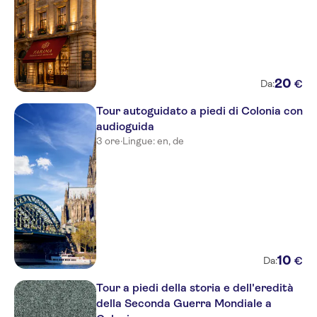
Hotel Zur Malzmuehle
Maritim Hotel Koln
Novum Hotel Ahl Meerkatzen
Cologne Altstadt
20
€
Da:
KNM MS William Shakespeare
Tour autoguidato a piedi di Colonia con
audioguida
Hotel Engelbertz
3 ore
·
Lingue: en, de
10
€
Da:
Tour a piedi della storia e dell'eredità
della Seconda Guerra Mondiale a