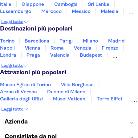
Italia
Giappone
Cambogia
Sri Lanka
Lussemburgo
Marocco
Messico
Malesia
Norvegia
Oman
Slovenia
Thailandia
Leggi tutto
Tunisia
Turchia
Vietnam
Destinazioni più popolari
Torino
Barcellona
Parigi
Milano
Madrid
Napoli
Vienna
Roma
Venezia
Firenze
Londra
Praga
Valencia
Budapest
Verona
Lisbona
Bologna
Malta
Genova
Leggi tutto
Palermo
Attrazioni più popolari
Museo Egizio di Torino
Villa Borghese
Arena di Verona
Duomo di Milano
Galleria degli Uffizi
Musei Vaticani
Torre Eiffel
Colosseo
Cappella Sistina
Museo del Louvre
Leggi tutto
Reggia di Caserta
Teatro alla Scala
Sagrada Familia
Pantheon
Giardino di Boboli
Azienda
Torre di Pisa
Foro Romano
Etna
Casa Batlló
Napoli Sotterranea
Consigliate da noi