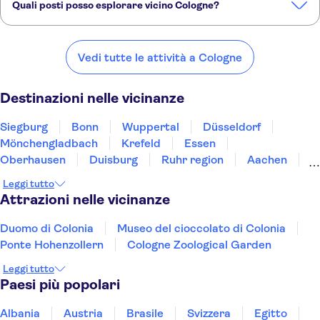
Duomo di Colonia
Museo del cioccolato di Colonia
Quali posti posso esplorare vicino Cologne?
Ponte Hohenzollern
Cologne Zoological Garden
Ecco alcuni dei nostri posti preferiti da visitare vicino Cologne:
Siegburg
Bonn
Wuppertal
Düsseldorf
Mönchengladbach
Vedi tutte le attività a Cologne
Destinazioni nelle vicinanze
Siegburg
Bonn
Wuppertal
Düsseldorf
Mönchengladbach
Krefeld
Essen
Oberhausen
Duisburg
Ruhr region
Aachen
Bottrop
Bochum
Gelsenkirchen
Dortmund
Leggi tutto
Attrazioni nelle vicinanze
Duomo di Colonia
Museo del cioccolato di Colonia
Ponte Hohenzollern
Cologne Zoological Garden
Leggi tutto
Paesi più popolari
Albania
Austria
Brasile
Svizzera
Egitto